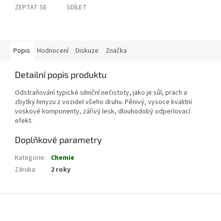
ZEPTAT SE
SDÍLET
Popis
Hodnocení
Diskuze
Značka
Detailní popis produktu
Odstraňování typické silniční nečistoty, jako je sůl, prach a
zbytky hmyzu z vozidel všeho druhu. Pěnivý, vysoce kvalitní
voskové komponenty, zářivý lesk, dlouhodobý odperlovací
efekt.
Doplňkové parametry
Kategorie
:
Chemie
Záruka
:
2 roky
Z
á
p