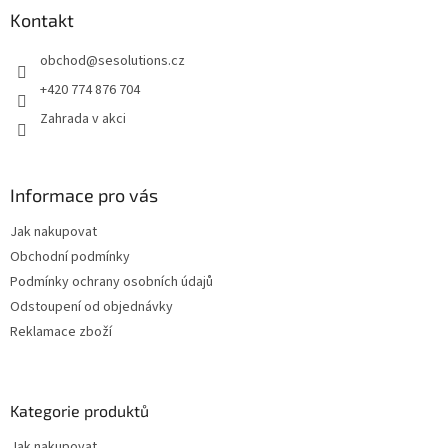
a
Kontakt
t
obchod
@
sesolutions.cz
í
+420 774 876 704
Zahrada v akci
Informace pro vás
Jak nakupovat
Obchodní podmínky
Podmínky ochrany osobních údajů
Odstoupení od objednávky
Reklamace zboží
Kategorie produktů
Jak nakupovat