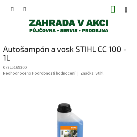
Přejít
NÁKUP
na
obsah
KOŠÍK
Autošampón a vosk STIHL CC 100 -
1L
07825169300
Průměrné
Neohodnoceno
Podrobnosti hodnocení
Značka:
Stihl
hodnocení
produktu
je
0,0
z
5
hvězdiček.