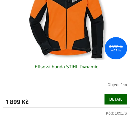
2 617 Kč
–27 %
Flísová bunda STIHL Dynamic
Objednáno
DETAIL
1 899 Kč
Kód:
1091/S