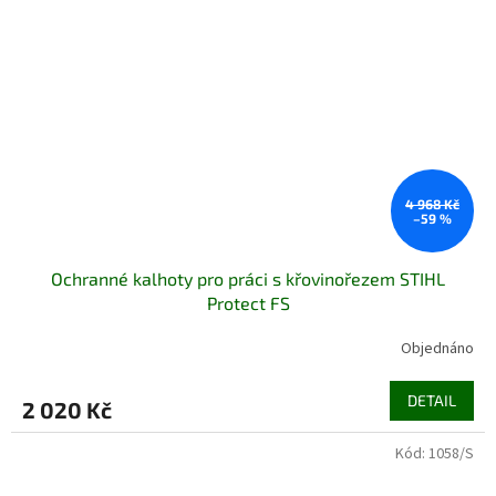
4 968 Kč
–59 %
Ochranné kalhoty pro práci s křovinořezem STIHL
Protect FS
Objednáno
DETAIL
2 020 Kč
Kód:
1058/S