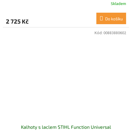
Skladem
Do košíku
2 725 Kč
Kód:
00883880602
Kalhoty s laclem STIHL Function Universal