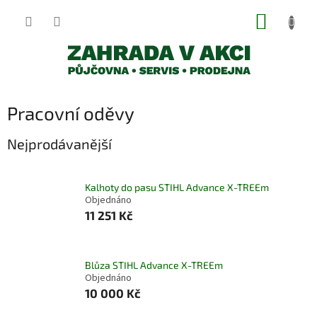
Přejít
NÁKUP
na
obsah
KOŠÍK
Pracovní oděvy
Nejprodávanější
Kalhoty do pasu STIHL Advance X-TREEm
Objednáno
11 251 Kč
Blůza STIHL Advance X-TREEm
Objednáno
10 000 Kč