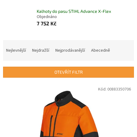
Kalhoty do pasu STIHL Advance X-Flex
Objednáno
7 752 Kč
Ř
a
Nejlevnější
Nejdražší
Nejprodávanější
Abecedně
z
e
n
OTEVŘÍT FILTR
í
p
V
Kód:
00883350706
r
ý
o
p
d
i
u
s
k
p
t
r
ů
o