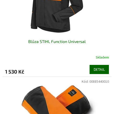
d
u
k
t
ů
Blůza STIHL Function Universal
Skladem
DETAIL
1 530 Kč
Kód:
00885440010