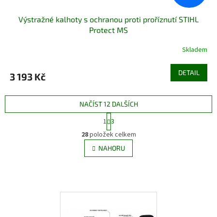
Výstražné kalhoty s ochranou proti proříznutí STIHL
Protect MS
Skladem
DETAIL
3 193 Kč
NAČÍST 12 DALŠÍCH
S
1
3
t
O
r
28
položek celkem
v
á
l
NAHORU
n
á
k
d
o
v
a
á
c
n
í
í
p
r