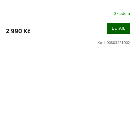
Skladem
DETAIL
2 990 Kč
Kód:
00883421002