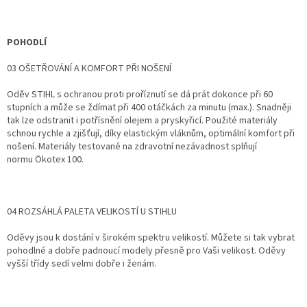
POHODLÍ
03 OŠETŘOVÁNÍ A KOMFORT PŘI NOŠENÍ
Oděv STIHL s ochranou proti proříznutí se dá prát dokonce při 60
stupních a může se ždímat při 400 otáčkách za minutu (max.). Snadněji
tak lze odstranit i potřísnění olejem a pryskyřicí. Použité materiály
schnou rychle a zjišťují, díky elastickým vláknům, optimální komfort při
nošení. Materiály testované na zdravotní nezávadnost splňují
normu Ökotex 100.
04 ROZSÁHLÁ PALETA VELIKOSTÍ U STIHLU
Oděvy jsou k dostání v širokém spektru velikostí. Můžete si tak vybrat
pohodlné a dobře padnoucí modely přesně pro Vaši velikost. Oděvy
vyšší třídy sedí velmi dobře i ženám.