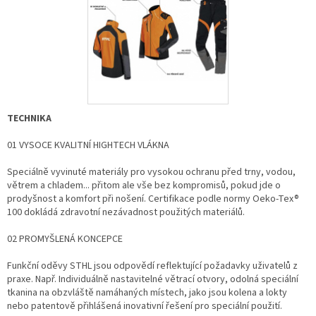
v
k
y
v
ý
p
i
s
u
TECHNIKA
01 VYSOCE KVALITNÍ HIGHTECH VLÁKNA
Speciálně vyvinuté materiály pro vysokou ochranu před trny, vodou,
větrem a chladem... přitom ale vše bez kompromisů, pokud jde o
prodyšnost a komfort při nošení. Certifikace podle normy Oeko-Tex®
100 dokládá zdravotní nezávadnost použitých materiálů.
02 PROMYŠLENÁ KONCEPCE
Funkční oděvy STHL jsou odpovědí reflektující požadavky uživatelů z
praxe. Např. Individuálně nastavitelné větrací otvory, odolná speciální
tkanina na obzvláště namáhaných místech, jako jsou kolena a lokty
nebo patentově přihlášená inovativní řešení pro speciální použití.