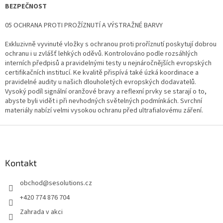
BEZPEČNOST
05 OCHRANA PROTI PROŽÍZNUTÍ A VÝSTRAŽNÉ BARVY
Exkluzivně vyvinuté vložky s ochranou proti proříznutí poskytují dobrou
ochranu i u zvlášť lehkých oděvů. Kontrolováno podle rozsáhlých
interních předpisů a pravidelnými testy u nejnáročnějších evropských
certifikačních institucí. Ke kvalitě přispívá také úzká koordinace a
pravidelné audity u našich dlouholetých evropských dodavatelů.
Vysoký podíl signální oranžové bravy a reflexní prvky se starají o to,
abyste byli vidět i při nevhodných světelných podmínkách. Svrchní
materiály nabízí velmi vysokou ochranu před ultrafialovému záření.
Z
á
p
a
Kontakt
t
obchod
@
sesolutions.cz
í
+420 774 876 704
Zahrada v akci