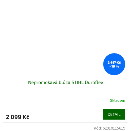
2 617 Kč
–19 %
Nepromokavá blůza STIHL Duroflex
Skladem
DETAIL
2 099 Kč
Kód:
62910115619