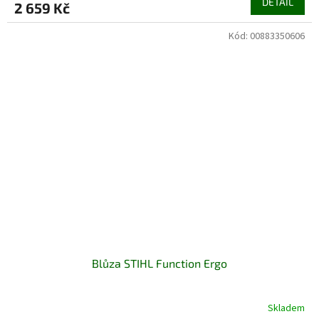
DETAIL
2 659 Kč
Kód:
00883350606
Blůza STIHL Function Ergo
Skladem