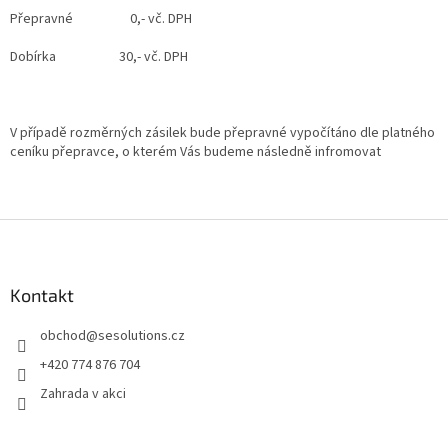
Přepravné 0,- vč. DPH
Dobírka 30,- vč. DPH
V případě rozměrných zásilek bude přepravné vypočítáno dle platného
ceníku přepravce, o kterém Vás budeme následně infromovat
Z
á
p
a
Kontakt
t
obchod
@
sesolutions.cz
í
+420 774 876 704
Zahrada v akci