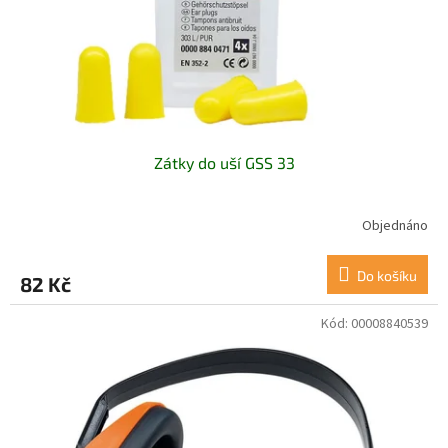
d
u
k
t
ů
Zátky do uší GSS 33
Objednáno
Do košíku
82 Kč
Kód:
00008840539