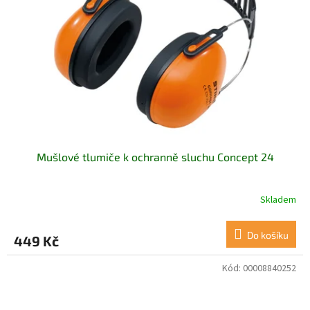
Mušlové tlumiče k ochranně sluchu Concept 24
Skladem
Do košíku
449 Kč
Kód:
00008840252