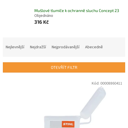
Mušlové tlumiče k ochranně sluchu Concept 23
Objednáno
316 Kč
Ř
a
Nejlevnější
Nejdražší
Nejprodávanější
Abecedně
z
e
n
OTEVŘÍT FILTR
í
p
V
Kód:
00008860411
r
ý
o
p
d
i
u
s
k
p
t
r
ů
o