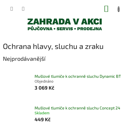
Přejít
NÁKUP
na
obsah
KOŠÍK
Ochrana hlavy, sluchu a zraku
Nejprodávanější
Mušlové tlumiče k ochranně sluchu Dynamic BT
Objednáno
3 069 Kč
Mušlové tlumiče k ochranně sluchu Concept 24
Skladem
449 Kč