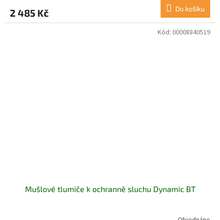
Do košíku
2 485 Kč
Kód:
00008840519
Mušlové tlumiče k ochranně sluchu Dynamic BT
Objednáno