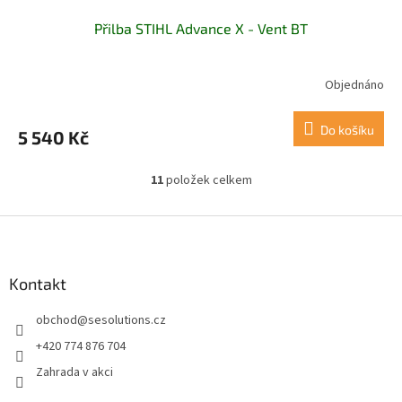
Přilba STIHL Advance X - Vent BT
Objednáno
Do košíku
5 540 Kč
11
položek celkem
O
v
l
Z
á
á
d
p
a
a
Kontakt
c
t
í
obchod
@
sesolutions.cz
í
p
r
+420 774 876 704
v
Zahrada v akci
k
y