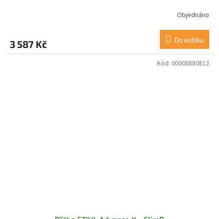
Objednáno
Do košíku
3 587 Kč
Kód:
00008880812