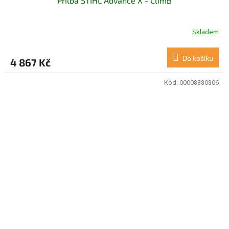
Přilba STIHL Advance X - ClimB
Skladem
Do košíku
4 867 Kč
Kód:
00008880806