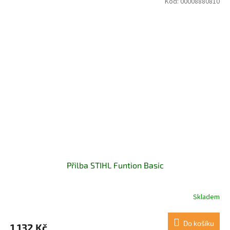
Kód:
00008880810
Přilba STIHL Funtion Basic
Skladem
Do košíku
1 132 Kč