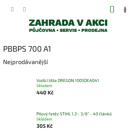
Přejít
NÁKUP
na
obsah
KOŠÍK
PBBPS 700 A1
Nejprodávanější
Vodící lišta OREGON 100SDEA041
Skladem
440 Kč
Pilový řetěz STIHL 1,3 - 3/8" - 40 článků
Skladem
305 Kč