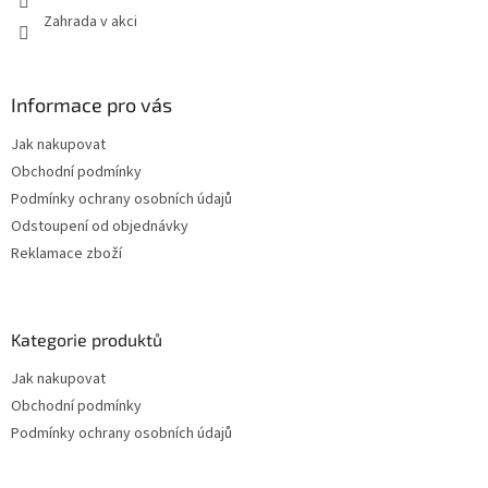
v
Zahrada v akci
k
y
v
ý
Informace pro vás
p
i
Jak nakupovat
s
u
Obchodní podmínky
Podmínky ochrany osobních údajů
Odstoupení od objednávky
Reklamace zboží
Kategorie produktů
Jak nakupovat
Obchodní podmínky
Podmínky ochrany osobních údajů