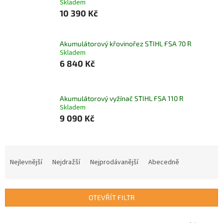
Skladem
10 390 Kč
Akumulátorový křovinořez STIHL FSA 70 R
Skladem
6 840 Kč
Akumulátorový vyžínač STIHL FSA 110 R
Skladem
9 090 Kč
Ř
a
Nejlevnější
Nejdražší
Nejprodávanější
Abecedně
z
e
n
OTEVŘÍT FILTR
í
p
V