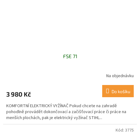
FSE 71
Na objednávku
Do košíku
3 980 Kč
KOMFORTNÍ ELEKTRICKÝ VYŽÍNAČ Pokud chcete na zahradě
pohodlně provádět dokončovací a začišťovací práce či práce na
menších plochách, pak je elektrický vyžínač STIHL...
Kód:
3775