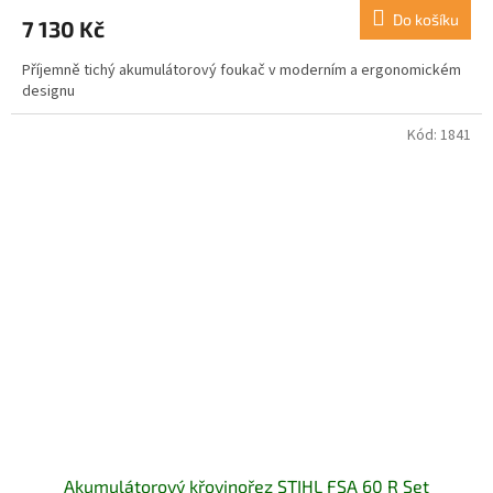
Do košíku
7 130 Kč
Příjemně tichý akumulátorový foukač v moderním a ergonomickém
designu
Kód:
1841
Akumulátorový křovinořez STIHL FSA 60 R Set