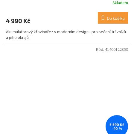
Skladem
Do košíku
4 990 Kč
Akumulátorový křovinořez v moderním designu pro sečení trávníků
a jeho okrajů.
Kód:
41400122353
5 590 Kč
–10 %