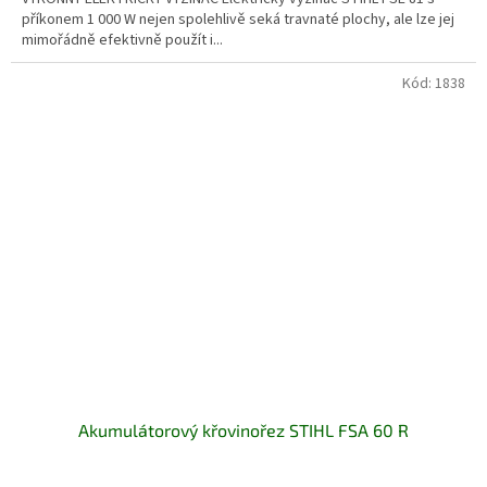
příkonem 1 000 W nejen spolehlivě seká travnaté plochy, ale lze jej
mimořádně efektivně použít i...
Kód:
1838
Akumulátorový křovinořez STIHL FSA 60 R