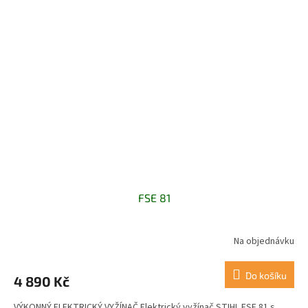
FSE 81
Na objednávku
Do košíku
4 890 Kč
VÝKONNÝ ELEKTRICKÝ VYŽÍNAČ Elektrický vyžínač STIHL FSE 81 s