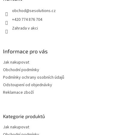
r
t
v
obchod
@
sesolutions.cz
í
k
y
+420 774 876 704
v
Zahrada v akci
ý
p
i
s
Informace pro vás
u
Jak nakupovat
Obchodní podmínky
Podmínky ochrany osobních údajů
Odstoupení od objednávky
Reklamace zboží
Kategorie produktů
Jak nakupovat
Obchodní podmínky