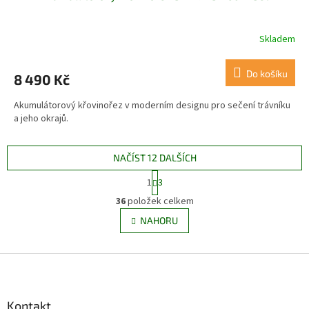
Skladem
Do košíku
8 490 Kč
Akumulátorový křovinořez v moderním designu pro sečení trávníku
a jeho okrajů.
NAČÍST 12 DALŠÍCH
S
1
3
t
O
r
36
položek celkem
v
á
l
NAHORU
n
á
k
d
o
v
Z
a
á
c
á
n
í
p
í
p
a
Kontakt