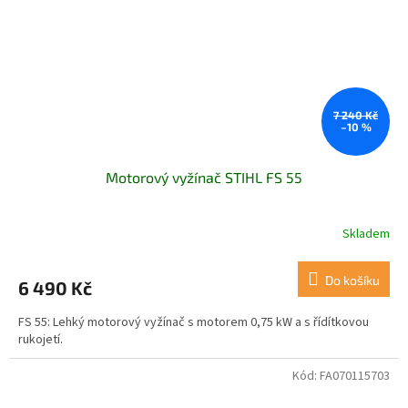
7 240 Kč
–10 %
Motorový vyžínač STIHL FS 55
Skladem
Průměrné
hodnocení
produktu
Do košíku
6 490 Kč
je
5,0
FS 55: Lehký motorový vyžínač s motorem 0,75 kW a s řídítkovou
z
rukojetí.
5
hvězdiček.
Kód:
FA070115703