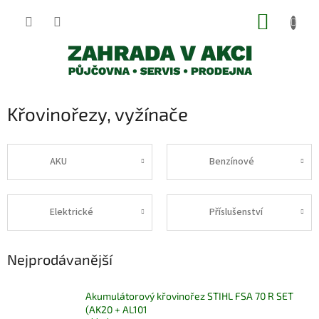
Přejít
NÁKUP
na
obsah
KOŠÍK
Křovinořezy, vyžínače
AKU
Benzínové
Elektrické
Příslušenství
Nejprodávanější
Akumulátorový křovinořez STIHL FSA 70 R SET
(AK20 + AL101