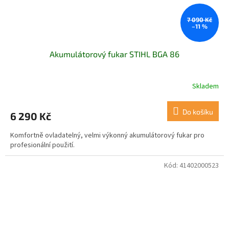
7 090 Kč
–11 %
Akumulátorový fukar STIHL BGA 86
Skladem
Do košíku
6 290 Kč
Komfortně ovladatelný, velmi výkonný akumulátorový fukar pro
profesionální použití.
Kód:
41402000523