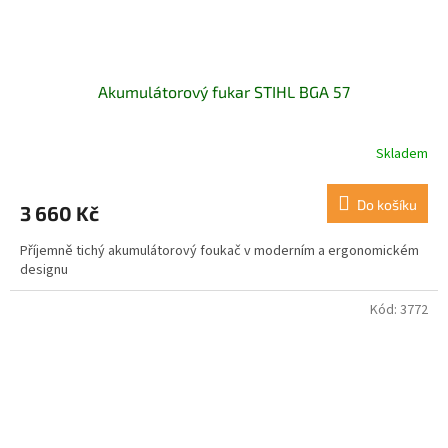
Akumulátorový fukar STIHL BGA 57
Skladem
Do košíku
3 660 Kč
Příjemně tichý akumulátorový foukač v moderním a ergonomickém
designu
Kód:
3772