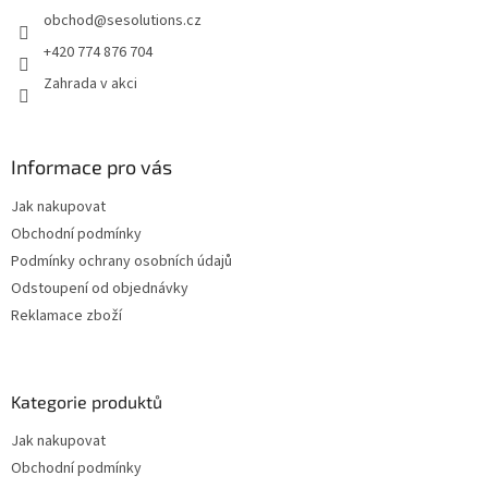
t
i
obchod
@
sesolutions.cz
í
s
u
+420 774 876 704
Zahrada v akci
Informace pro vás
Jak nakupovat
Obchodní podmínky
Podmínky ochrany osobních údajů
Odstoupení od objednávky
Reklamace zboží
Kategorie produktů
Jak nakupovat
Obchodní podmínky