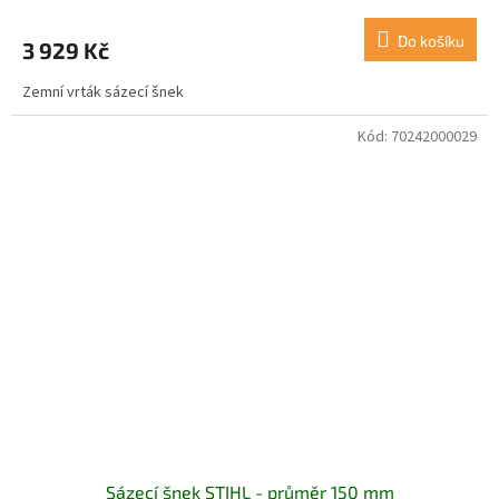
Do košíku
3 929 Kč
Zemní vrták sázecí šnek
Kód:
70242000029
Sázecí šnek STIHL - průměr 150 mm