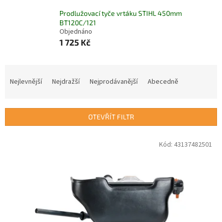
Prodlužovací tyče vrtáku STIHL 450mm
BT120C/121
Objednáno
1 725 Kč
Ř
a
Nejlevnější
Nejdražší
Nejprodávanější
Abecedně
z
e
n
OTEVŘÍT FILTR
í
p
V
Kód:
43137482501
r
ý
o
p
d
i
u
s
k
p
t
r
ů
o