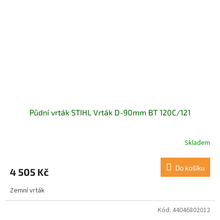
Půdní vrták STIHL Vrták D-90mm BT 120C/121
Skladem
Do košíku
4 505 Kč
Zemní vrták
Kód:
44046802012