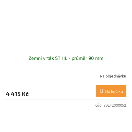
Zemní vrták STIHL - průměr 90 mm
Na objednávku
Průměrné
hodnocení
produktu
Do košíku
4 415 Kč
je
5,0
z
Kód:
70242000052
5
hvězdiček.