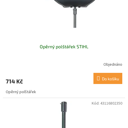
d
u
k
t
ů
Opěrný polštářek STIHL
Objednáno
Do košíku
714 Kč
Opěrný polštářek
Kód:
43116802350