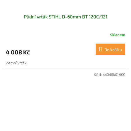
Půdní vrták STIHL D-60mm BT 120C/121
Skladem
Do košíku
4 008 Kč
Zemní vrták
Kód:
44046801900