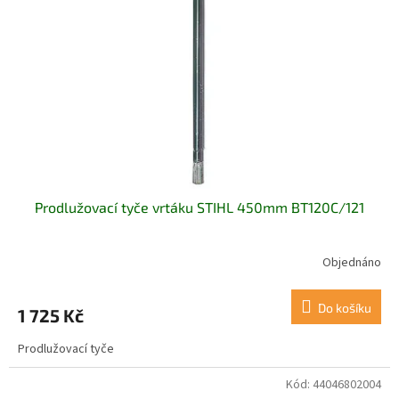
Prodlužovací tyče vrtáku STIHL 450mm BT120C/121
Objednáno
Do košíku
1 725 Kč
Prodlužovací tyče
Kód:
44046802004