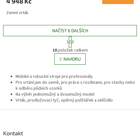
4 948 Kč
Zemní vrták
NAČÍST 6 DALŠÍCH
S
1
2
t
O
r
18
položek celkem
v
á
l
NAHORU
n
á
k
d
o
v
Mobilní a robustní stroje pro profesionály
a
á
Pro vrtání jam do země, pro práce s rostlinami, pro stavby nebo
c
n
k odběru půdních vzorků
í
í
Na výběr jednomužný a dvoumužný model
p
Vrták, prodlužovací tyč, opěrný polštářek a sklíčidlo
r
v
Z
k
y
á
v
p
ý
a
Kontakt
p