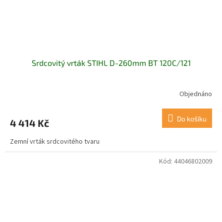
Srdcovitý vrták STIHL D-260mm BT 120C/121
Objednáno
Do košíku
4 414 Kč
Zemní vrták srdcovitého tvaru
Kód:
44046802009