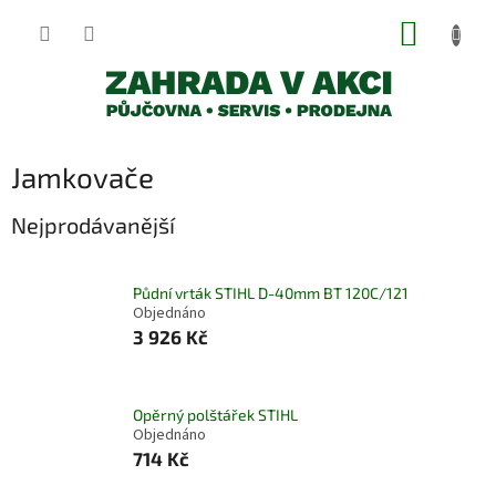
Přejít
NÁKUP
na
obsah
KOŠÍK
Jamkovače
Nejprodávanější
Půdní vrták STIHL D-40mm BT 120C/121
Objednáno
3 926 Kč
Opěrný polštářek STIHL
Objednáno
714 Kč