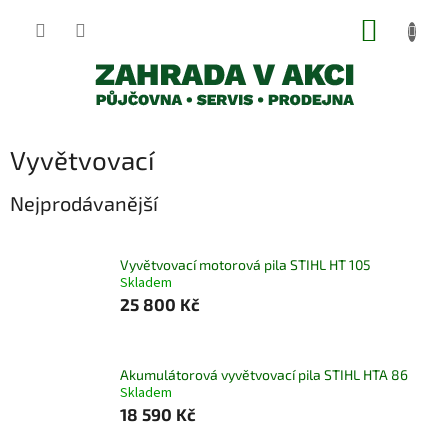
Přejít
NÁKUP
na
obsah
KOŠÍK
Vyvětvovací
Nejprodávanější
Vyvětvovací motorová pila STIHL HT 105
Skladem
25 800 Kč
Akumulátorová vyvětvovací pila STIHL HTA 86
Skladem
18 590 Kč