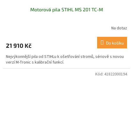
Motorová pila STIHL MS 201 TC-M
Na dotaz
Do košíku
21 910 Kč
Nejvýkonnější pila od STIHLu k ošetřování stromů, sériově s novou
verzí M-Tronic s kalibrační funkcí.
Kód:
41822000194