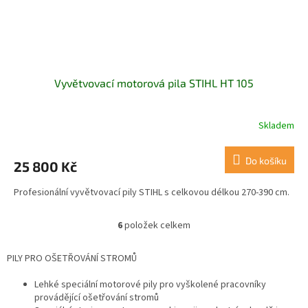
Vyvětvovací motorová pila STIHL HT 105
Skladem
Do košíku
25 800 Kč
Profesionální vyvětvovací pily STIHL s celkovou délkou 270-390 cm.
6
položek celkem
O
v
l
PILY PRO OŠETŘOVÁNÍ STROMŮ
á
d
Lehké speciální motorové pily pro vyškolené pracovníky
a
provádějící ošetřování stromů