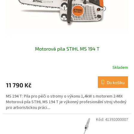
d
u
k
t
ů
Motorová pila STIHL MS 194 T
Skladem
Do košíku
11 790 Kč
MS 194 T: Pila pro péči o stromy o výkonu 1,4kW s motorem 2-MIX
Motorová pila STIHL MS 194 T je výkonný profesionální stroj vhodný
pro arboristickou práci....
Kód:
41392000007