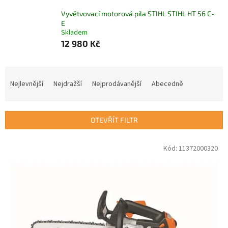
Vyvětvovací motorová pila STIHL STIHL HT 56 C-
E
Skladem
12 980 Kč
Ř
a
Nejlevnější
Nejdražší
Nejprodávanější
Abecedně
z
e
n
OTEVŘÍT FILTR
í
p
V
Kód:
11372000320
r
ý
o
p
d
i
u
s
k
p
t
r
ů
o