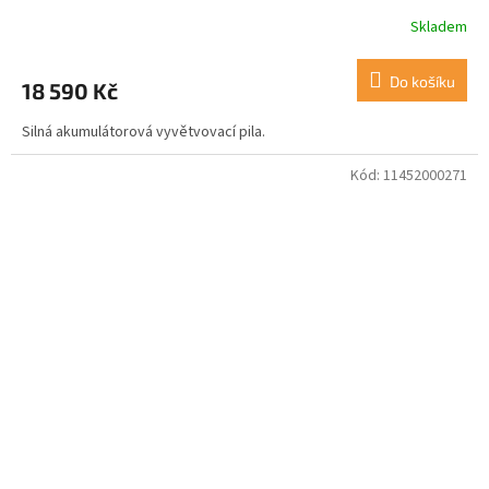
Skladem
Do košíku
18 590 Kč
Silná akumulátorová vyvětvovací pila.
Kód:
11452000271