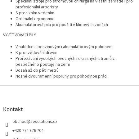
c
Speciální stroje pro stromovou chirurgii na vlastní zahradě i pro
í
profesionální arboristy
p
S precizním vedením
r
Optimální ergonomie
v
Akumulátorová pila pro použití v klidových zónách
k
VYVĚTVOVACÍ PILY
y
v
V nabídce s benzinovým i akumulátorovým pohonem
ý
K prosvětlování dřevin
p
Prořezávání vysokých ovocných i okrasných stromů z
i
bezpečného postoje na zemi
s
Dosah až do pěti metrů
u
Nosné dvouramenní popruhy pro pohodlnou práci
Z
á
p
a
Kontakt
t
obchod
@
sesolutions.cz
í
+420 774 876 704