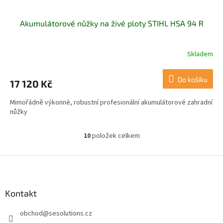
Akumulátorové nůžky na živé ploty STIHL HSA 94 R
Skladem
Do košíku
17 120 Kč
Mimořádně výkonné, robustní profesionální akumulátorové zahradní
nůžky
10
položek celkem
O
v
l
Z
á
á
d
p
a
a
Kontakt
c
t
í
obchod
@
sesolutions.cz
í
p