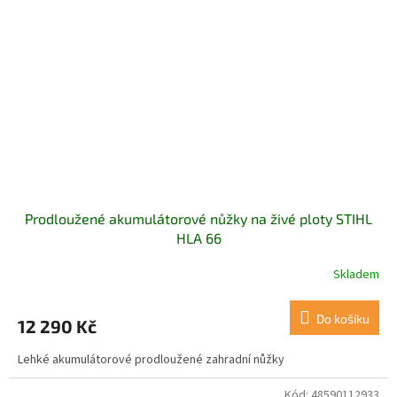
Prodloužené akumulátorové nůžky na živé ploty STIHL
HLA 66
Skladem
Do košíku
12 290 Kč
Lehké akumulátorové prodloužené zahradní nůžky
Kód:
48590112933