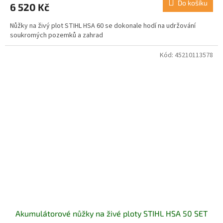
Do košíku
6 520 Kč
Nůžky na živý plot STIHL HSA 60 se dokonale hodí na udržování
soukromých pozemků a zahrad
Kód:
45210113578
Akumulátorové nůžky na živé ploty STIHL HSA 50 SET