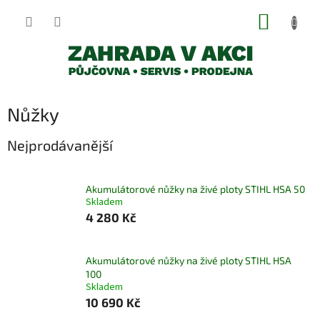
Přejít
NÁKUP
na
obsah
KOŠÍK
Nůžky
Nejprodávanější
Akumulátorové nůžky na živé ploty STIHL HSA 50
Skladem
4 280 Kč
Akumulátorové nůžky na živé ploty STIHL HSA
100
Skladem
10 690 Kč