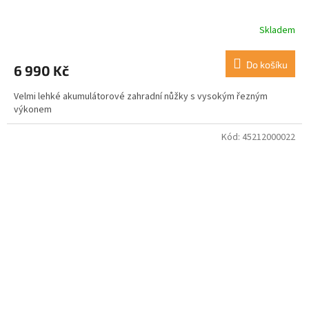
Skladem
Do košíku
6 990 Kč
Velmi lehké akumulátorové zahradní nůžky s vysokým řezným
výkonem
Kód:
45212000022