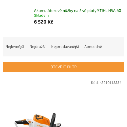
Akumulátorové nůžky na živé ploty STIHL HSA 60
Skladem
6 520 Kč
Ř
a
Nejlevnější
Nejdražší
Nejprodávanější
Abecedně
z
e
n
OTEVŘÍT FILTR
í
p
V
Kód:
45210113534
r
ý
o
p
d
i
u
s
k
p
t
r
ů
o