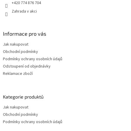
r
+420 774 876 704
v
Zahrada v akci
k
y
v
ý
Informace pro vás
p
i
Jak nakupovat
s
u
Obchodní podmínky
Podmínky ochrany osobních údajů
Odstoupení od objednávky
Reklamace zboží
Kategorie produktů
Jak nakupovat
Obchodní podmínky
Podmínky ochrany osobních údajů