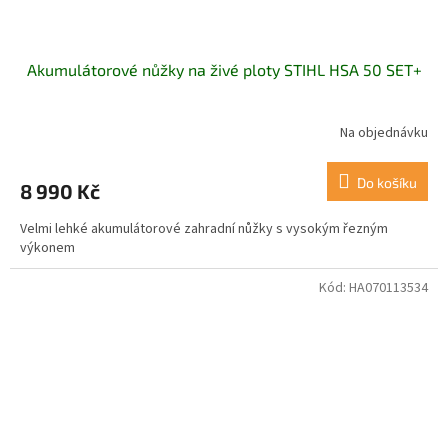
Akumulátorové nůžky na živé ploty STIHL HSA 50 SET+
Na objednávku
Do košíku
8 990 Kč
Velmi lehké akumulátorové zahradní nůžky s vysokým řezným
výkonem
Kód:
HA070113534