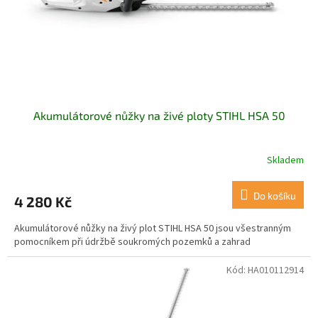
d
u
k
t
ů
Akumulátorové nůžky na živé ploty STIHL HSA 50
Skladem
Do košíku
4 280 Kč
Akumulátorové nůžky na živý plot STIHL HSA 50 jsou všestranným
pomocníkem při údržbě soukromých pozemků a zahrad
Kód:
HA010112914