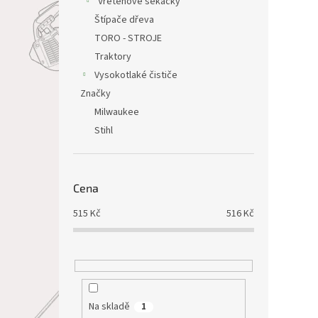
Vřetenové sekačky
Štípače dřeva
TORO - STROJE
Traktory
Vysokotlaké čističe
Značky
Milwaukee
Stihl
Cena
515
Kč
516
Kč
Na skladě
1