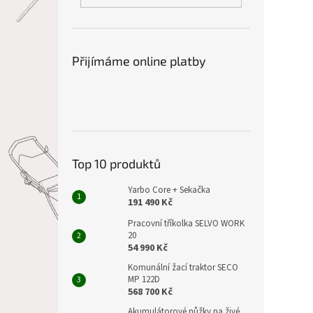
Přijímáme online platby
Top 10 produktů
Yarbo Core + Sekačka
191 490 Kč
Pracovní tříkolka SELVO WORK
20
54 990 Kč
Komunální žací traktor SECO
MP 122D
568 700 Kč
Akumulátorové nůžky na živé