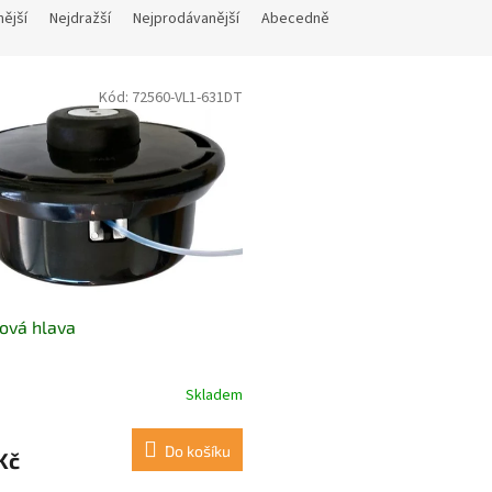
nější
Nejdražší
Nejprodávanější
Abecedně
Kód:
72560-VL1-631DT
ová hlava
Skladem
rné
cení
ktu
Do košíku
Kč