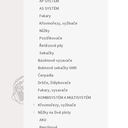
AP SYSTÉM
AS SYSTÉM
Fukary
Křovinořezy, vyžínače
Nůžky
Postřikovače
Řetězové pily
Sekačky
Bazénové vysavače
Bubnové sekačky VARI
Čerpadla
Drtiče, štěpkovače
Fukary, vysavače
KOMBISYSTÉM A MULTISYSTÉM
Křovinořezy, vyžínače
Nůžky na živé ploty
AKU
Benzínové