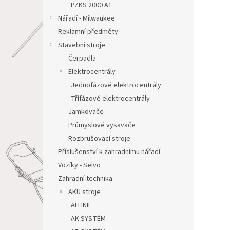
z
PZKS 2000 A1
5
Nářadí - Milwaukee
hvězdi
Reklamní předměty
Stavební stroje
Čerpadla
Elektrocentrály
Jednofázové elektrocentrály
Třífázové elektrocentrály
Jamkovače
Průmyslové vysavače
Rozbrušovací stroje
Příslušenství k zahradnímu nářadí
Vozíky - Selvo
Zahradní technika
AKU stroje
AI LINIE
AK SYSTÉM