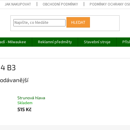
JAK NAKUPOVAT
OBCHODNÍ PODMÍNKY
PODMÍNKY OCHRANY OS
HLEDAT
adí - Milwaukee
Reklamní předměty
Stavební stroje
Přís
 4 B3
odávanější
Strunová hlava
Skladem
515 Kč