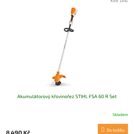
Kód:
1841
Akumulátorový křovinořez STIHL FSA 60 R Set
Skladem
Do košíku
8 490 Kč