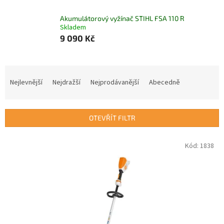
Akumulátorový vyžínač STIHL FSA 110 R
Skladem
9 090 Kč
Ř
a
Nejlevnější
Nejdražší
Nejprodávanější
Abecedně
z
e
n
OTEVŘÍT FILTR
í
p
V
Kód:
1838
r
ý
o
p
d
i
u
s
k
p
t
r
ů
o