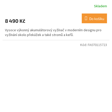
Skladem
Do košíku
8 490 Kč
Vysoce výkonný akumulátorový vyžínač v moderním designu pro
vyžínání okolo překážek a také stromů a keřů.
Kód:
FA070115723