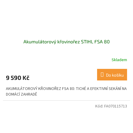
Akumulátorový křovinořez STIHL FSA 80
Skladem
Do košíku
9 590 Kč
AKUMULÁTOROVÝ KŘOVINOŘEZ FSA 80: TICHÉ A EFEKTIVNÍ SEKÁNÍ NA
DOMÁCÍ ZAHRADĚ
Kód:
FA070115713