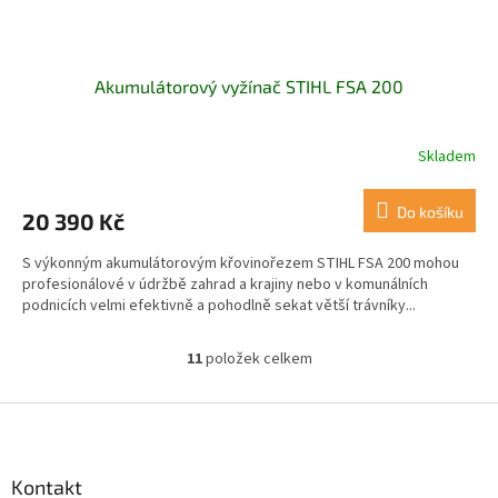
Akumulátorový vyžínač STIHL FSA 200
Skladem
Do košíku
20 390 Kč
S výkonným akumulátorovým křovinořezem STIHL FSA 200 mohou
profesionálové v údržbě zahrad a krajiny nebo v komunálních
podnicích velmi efektivně a pohodlně sekat větší trávníky...
11
položek celkem
O
v
l
Z
á
á
d
p
a
a
Kontakt
c