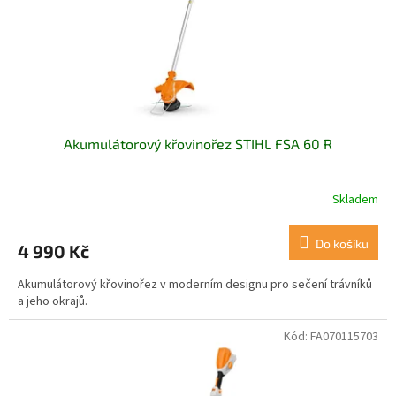
d
u
k
t
ů
Akumulátorový křovinořez STIHL FSA 60 R
Skladem
Do košíku
4 990 Kč
Akumulátorový křovinořez v moderním designu pro sečení trávníků
a jeho okrajů.
Kód:
FA070115703