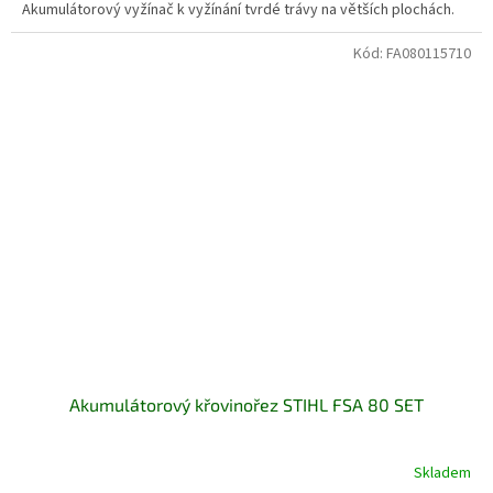
Akumulátorový vyžínač k vyžínání tvrdé trávy na větších plochách.
Kód:
FA080115710
Akumulátorový křovinořez STIHL FSA 80 SET
Skladem