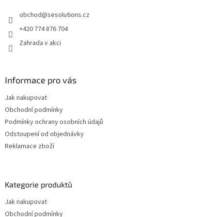
t
í
obchod
@
sesolutions.cz
í
p
r
+420 774 876 704
v
Zahrada v akci
k
y
v
ý
Informace pro vás
p
i
Jak nakupovat
s
u
Obchodní podmínky
Podmínky ochrany osobních údajů
Odstoupení od objednávky
Reklamace zboží
Kategorie produktů
Jak nakupovat
Obchodní podmínky