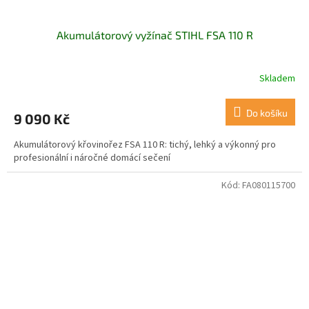
Akumulátorový vyžínač STIHL FSA 110 R
Skladem
Do košíku
9 090 Kč
Akumulátorový křovinořez FSA 110 R: tichý, lehký a výkonný pro
profesionální i náročné domácí sečení
Kód:
FA080115700