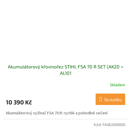
Akumulátorový křovinořez STIHL FSA 70 R SET (AK20 +
AL101
Skladem
Do košíku
10 390 Kč
Akumulátorový vyžínač FSA 70 R: rychlé a pohodlné sečení
Kód:
FA082000000