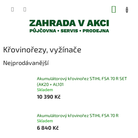
Přejít
NÁKUP
na
obsah
KOŠÍK
Křovinořezy, vyžínače
Nejprodávanější
Akumulátorový křovinořez STIHL FSA 70 R SET
(AK20 + AL101
Skladem
10 390 Kč
Akumulátorový křovinořez STIHL FSA 70 R
Skladem
6 840 Kč