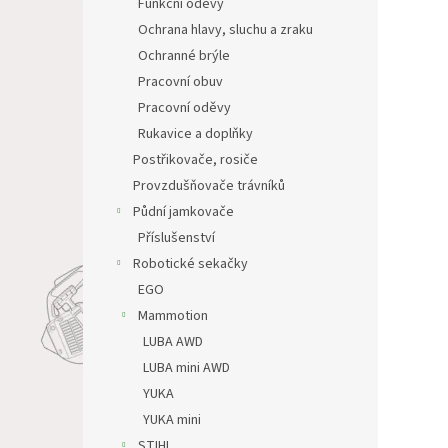
Funkční oděvy
Ochrana hlavy, sluchu a zraku
Ochranné brýle
Pracovní obuv
Pracovní oděvy
Rukavice a doplňky
Postřikovače, rosiče
Provzdušňovače trávníků
Půdní jamkovače
Příslušenství
Robotické sekačky
EGO
Mammotion
LUBA AWD
LUBA mini AWD
YUKA
YUKA mini
STIHL