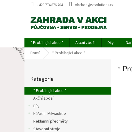
Přejít
+420 774 876 704
obchod@sesolutions.cz
na
obsah
* Probíhající akce *
Akční zboží
Díly
Nář
Domů
* Probíhající akce *
P
* Pr
o
Přeskočit
s
Kategorie
kategorie
t
r
* Probíhající akce *
a
Akční zboží
n
Díly
n
í
Nářadí - Milwaukee
p
Reklamní předměty
a
Stavební stroje