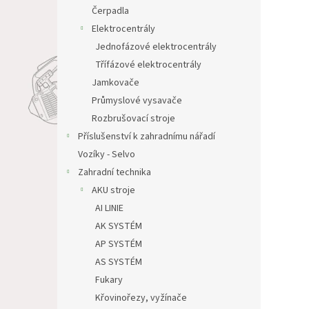
n
Čerpadla
e
Elektrocentrály
l
Jednofázové elektrocentrály
Třífázové elektrocentrály
Jamkovače
Průmyslové vysavače
Rozbrušovací stroje
Příslušenství k zahradnímu nářadí
Vozíky - Selvo
Zahradní technika
AKU stroje
AI LINIE
AK SYSTÉM
AP SYSTÉM
AS SYSTÉM
Fukary
Křovinořezy, vyžínače