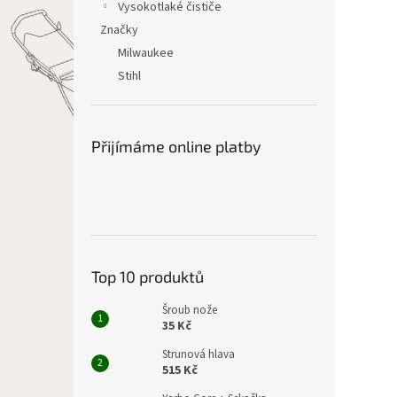
Vysokotlaké čističe
Značky
Milwaukee
Stihl
Přijímáme online platby
Top 10 produktů
Šroub nože
35 Kč
Strunová hlava
515 Kč