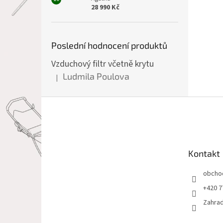
28 990 Kč
Poslední hodnocení produktů
Vzduchový filtr včetně krytu
Ludmila Poulova
|
Hodnocení produktu je 5 z 5 hvězdiček.
Z
á
p
a
t
Kontakt
í
obcho
+420 7
Zahrad