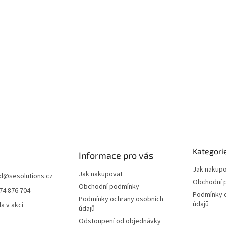
Kategori
Informace pro vás
Jak nakup
Jak nakupovat
d
@
sesolutions.cz
Obchodní 
Obchodní podmínky
74 876 704
Podmínky 
Podmínky ochrany osobních
údajů
a v akci
údajů
Odstoupení od objednávky