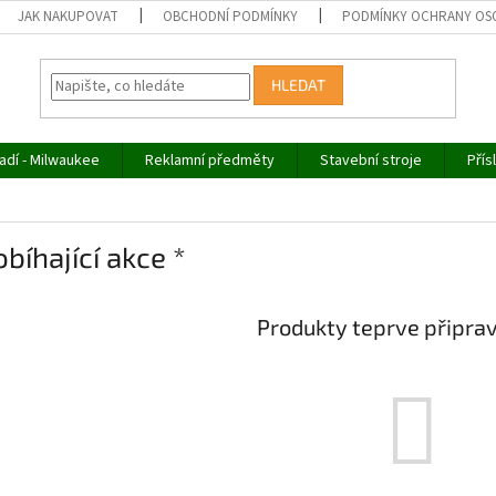
JAK NAKUPOVAT
OBCHODNÍ PODMÍNKY
PODMÍNKY OCHRANY OS
HLEDAT
adí - Milwaukee
Reklamní předměty
Stavební stroje
Přís
obíhající akce *
Produkty teprve připra