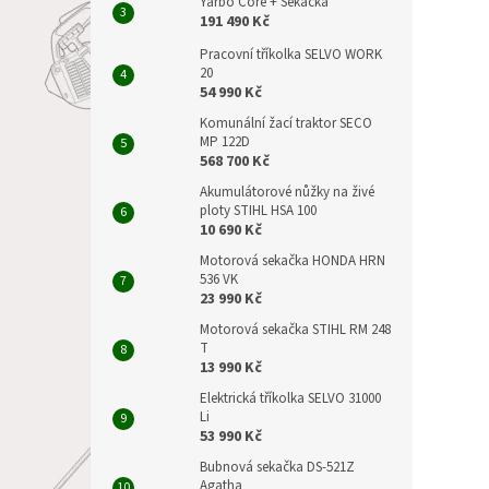
Yarbo Core + Sekačka
191 490 Kč
Pracovní tříkolka SELVO WORK
20
54 990 Kč
Komunální žací traktor SECO
MP 122D
568 700 Kč
Akumulátorové nůžky na živé
ploty STIHL HSA 100
10 690 Kč
Motorová sekačka HONDA HRN
536 VK
23 990 Kč
Motorová sekačka STIHL RM 248
T
13 990 Kč
Elektrická tříkolka SELVO 31000
Li
53 990 Kč
Bubnová sekačka DS-521Z
Agatha