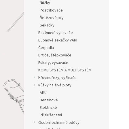
Nůžky
Postřikovače
Řetězové pily
Sekačky
Bazénové vysavače
Bubnové sekačky VARI
Čerpadla
Drtiče, štěpkovače
Fukary, vysavače
KOMBISYSTÉM A MULTISYSTÉM
Křovinořezy, vyžínače
Nůžky na živé ploty
AKU
Benzínové
Elektrické
Příslušenství
Osobní ochranné oděvy