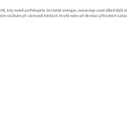
y
v
ě, kdy nutně potřebujete dostatek energie, neexistuje snad důležitější s
ý
ým složkám při záchraně lidských životů nebo při likvidaci přírodních kata
p
i
s
u