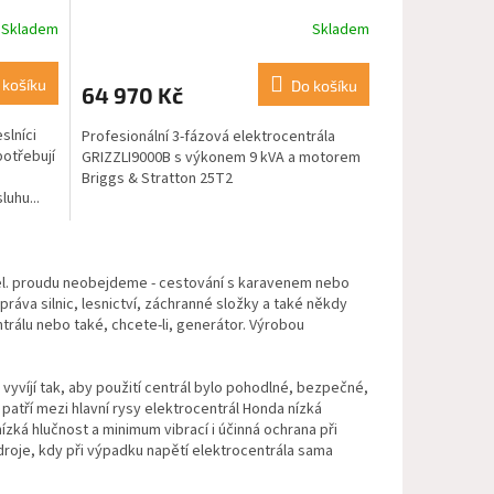
Skladem
Skladem
 košíku
Do košíku
64 970 Kč
slníci
Profesionální 3-fázová elektrocentrála
otřebují
GRIZZLI9000B s výkonem 9 kVA a motorem
Briggs & Stratton 25T2
uhu...
 el. proudu neobejdeme - cestování s karavenem nebo
ráva silnic, lesnictví, záchranné složky a také někdy
trálu nebo také, chcete-li, generátor. Výrobou
 vyvíjí tak, aby použití centrál bylo pohodlné, bezpečné,
patří mezi hlavní rysy elektrocentrál Honda nízká
zká hlučnost a minimum vibrací i účinná ochrana při
droje, kdy při výpadku napětí elektrocentrála sama