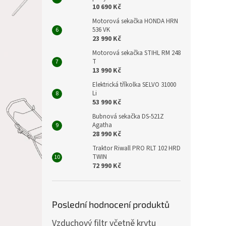
10 690 Kč
Motorová sekačka HONDA HRN
536 VK
23 990 Kč
Motorová sekačka STIHL RM 248
T
13 990 Kč
Elektrická tříkolka SELVO 31000
Li
53 990 Kč
Bubnová sekačka DS-521Z
Agatha
28 990 Kč
Traktor Riwall PRO RLT 102 HRD
TWIN
72 990 Kč
Poslední hodnocení produktů
Vzduchový filtr včetně krytu