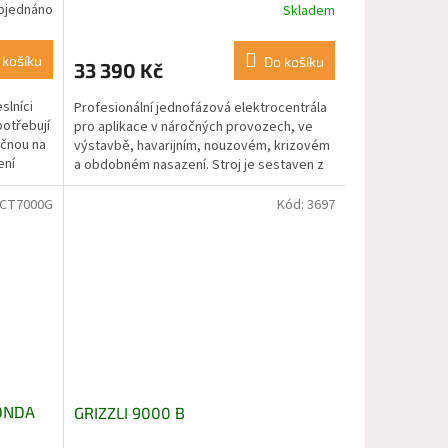
bjednáno
Skladem
 košíku
Do košíku
33 390 Kč
slníci
Profesionální jednofázová elektrocentrála
otřebují
pro aplikace v náročných provozech, ve
očnou na
výstavbě, havarijním, nouzovém, krizovém
ení
a obdobném nasazení. Stroj je sestaven z
vysoce...
CT7000G
Kód:
3697
HONDA
GRIZZLI 9000 B