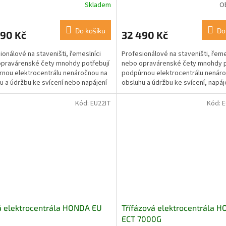
Skladem
O
Do košíku
Do
990 Kč
32 490 Kč
ionálové na staveništi, řemeslníci
Profesionálové na staveništi, řeme
pravárenské čety mnohdy potřebují
nebo opravárenské čety mnohdy p
nou elektrocentrálu nenáročnou na
podpůrnou elektrocentrálu nenár
u a údržbu ke svícení nebo napájení
obsluhu a údržbu ke svícení, napáj
...
ručního...
Kód:
EU22IT
Kód:
E
á elektrocentrála HONDA EU
Třífázová elektrocentrála 
ECT 7000G