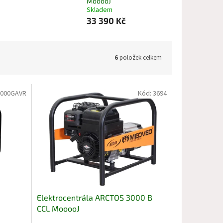
MooooJ
Skladem
33 390 Kč
6
položek celkem
3000GAVR
Kód:
3694
Elektrocentrála ARCTOS 3000 B
CCL MooooJ