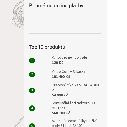
Přijímáme online platby
Top 10 produktů
Klínový řemen pojezdu
129 Kč
Yarbo Core + Sekačka
191 490 Kč
Pracovní tříkolka SELVO WORK
20
54 990 Kč
Komunální žací traktor SECO
MP 122D
568 700 Kč
Akumulátorové nůžky na živé
ploty STIHL HSA 100