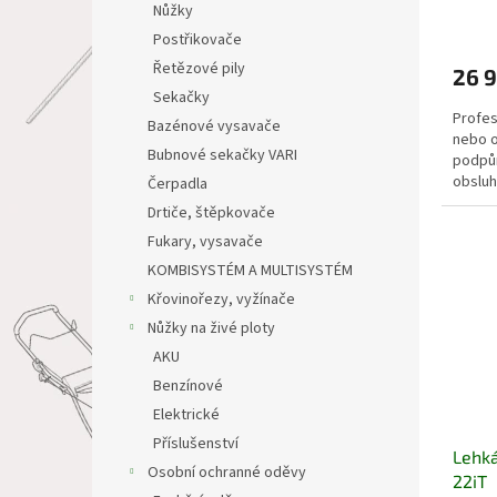
Nůžky
Postřikovače
Řetězové pily
26 
Sekačky
Profes
Bazénové vysavače
nebo o
Bubnové sekačky VARI
podpůr
obsluh
Čerpadla
ručního
Drtiče, štěpkovače
Fukary, vysavače
KOMBISYSTÉM A MULTISYSTÉM
Křovinořezy, vyžínače
Nůžky na živé ploty
AKU
Benzínové
Elektrické
Příslušenství
Lehk
Osobní ochranné oděvy
22iT