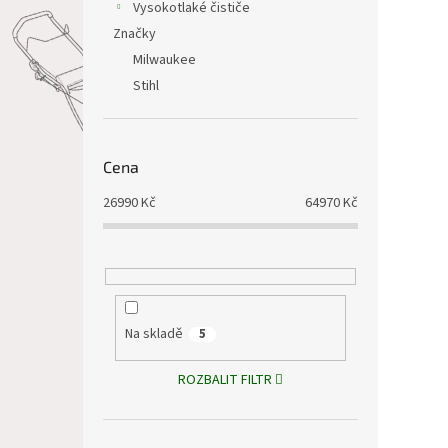
Vysokotlaké čističe
Značky
Milwaukee
Stihl
Cena
26990
Kč
64970
Kč
Na skladě
5
ROZBALIT FILTR