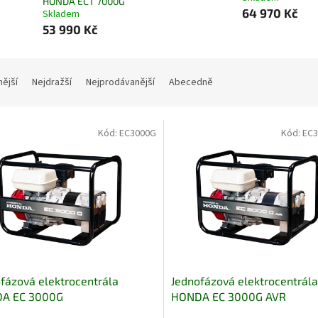
HONDA ECT 7000G
64 970 Kč
Skladem
53 990 Kč
nější
Nejdražší
Nejprodávanější
Abecedně
Kód:
EC3000G
Kód:
EC
fázová elektrocentrála
Jednofázová elektrocentrála
A EC 3000G
HONDA EC 3000G AVR