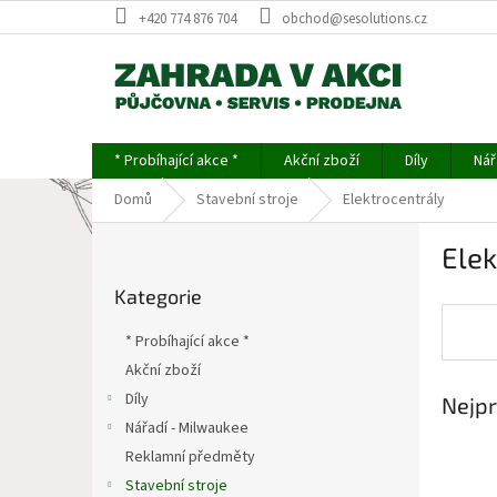
Přejít
+420 774 876 704
obchod@sesolutions.cz
na
obsah
* Probíhající akce *
Akční zboží
Díly
Nář
Domů
Stavební stroje
Elektrocentrály
P
Elek
o
Přeskočit
s
Kategorie
kategorie
t
r
* Probíhající akce *
a
Akční zboží
n
Díly
Nejpr
n
í
Nářadí - Milwaukee
p
Reklamní předměty
a
Stavební stroje