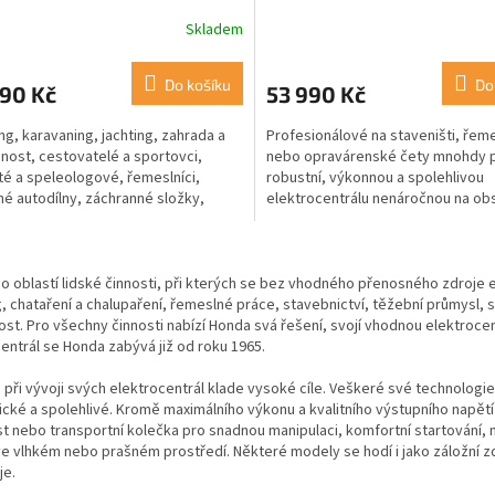
Skladem
Do košíku
Do
990 Kč
53 990 Kč
g, karavaning, jachting, zahrada a
Profesionálové na staveništi, řeme
ost, cestovatelé a sportovci,
nebo opravárenské čety mnohdy p
sté a speleologové, řemeslníci,
robustní, výkonnou a spolehlivou
né autodílny, záchranné složky,
elektrocentrálu nenáročnou na obsl
vozy, filmování a...
O
v
o oblastí lidské činnosti, při kterých se bez vhodného přenosného zdroje
l
 chataření a chalupaření, řemeslné práce, stavebnictví, těžební průmysl, sp
á
t. Pro všechny činnosti nabízí Honda svá řešení, svojí vhodnou elektrocen
d
entrál se Honda zabývá již od roku 1965.
a
c
 při vývoji svých elektrocentrál klade vysoké cíle. Veškeré své technologie
í
ké a spolehlivé. Kromě maximálního výkonu a kvalitního výstupního napětí 
p
 nebo transportní kolečka pro snadnou manipulaci, komfortní startování, ní
r
ve vlhkém nebo prašném prostředí. Některé modely se hodí i jako záložní z
v
je.
k