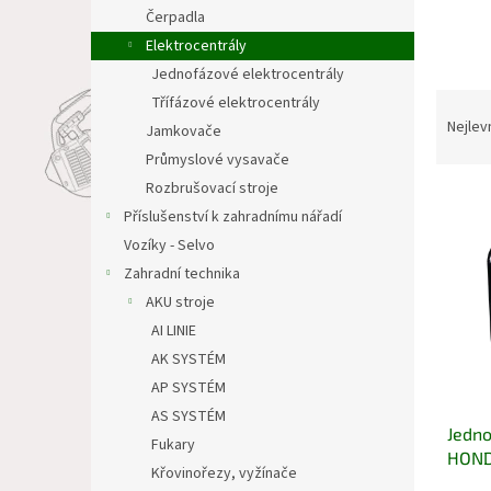
n
Čerpadla
e
Elektrocentrály
l
Jednofázové elektrocentrály
Ř
Třífázové elektrocentrály
a
Nejlev
Jamkovače
z
Průmyslové vysavače
e
Rozbrušovací stroje
V
n
Příslušenství k zahradnímu nářadí
ý
í
p
p
Vozíky - Selvo
i
r
Zahradní technika
s
o
AKU stroje
p
d
AI LINIE
r
u
AK SYSTÉM
o
k
d
AP SYSTÉM
t
u
ů
AS SYSTÉM
Jedno
k
Fukary
HOND
t
Křovinořezy, vyžínače
ů