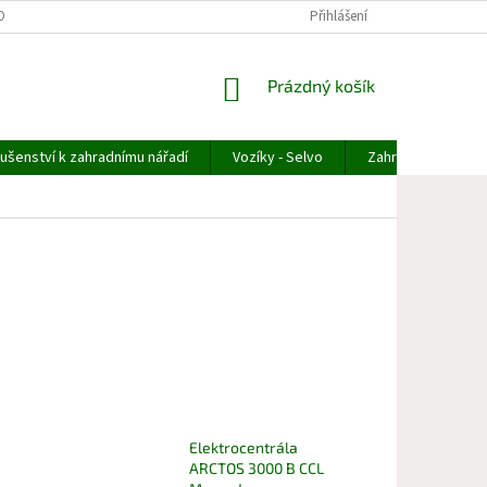
OBNÍCH ÚDAJŮ
ODSTOUPENÍ OD OBJEDNÁVKY
Přihlášení
REKLAMACE ZBOŽÍ
NÁKUPNÍ
Prázdný košík
KOŠÍK
lušenství k zahradnímu nářadí
Vozíky - Selvo
Zahradní technika
Elektrocentrála
ARCTOS 3000 B CCL