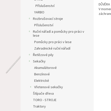
DŮVĚRA
Příslušenství
V moment
YARBO
záchrann
Rozbrušovací stroje
Příslušenství
Ruční nářadí a pomůcky pro práci v
lese
Pomůcky pro práci v lese
Zahradnické ruční nářadí
Řetězové pily
Sekačky
Akumulátorové
Benzínové
Elektrické
Vřetenové sekačky
Štípače dřeva
TORO - STROJE
Traktory