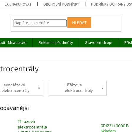
JAK NAKUPOVAT
OBCHODNÍ PODMÍNKY
PODMÍNKY OCHRANY OS
HLEDAT
adí - Milwaukee
Reklamní předměty
Stavební stroje
Přís
trocentrály
Jednofázové
Třífázové
elektrocentrály
elektrocentrály
odávanější
Třífázová
GRIZZLI 9000 B
elektrocentrála
Skladem