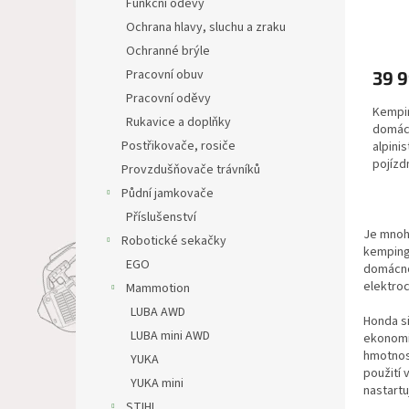
Funkční oděvy
Ochrana hlavy, sluchu a zraku
Ochranné brýle
Pracovní obuv
39 
Pracovní oděvy
Kempin
Rukavice a doplňky
domácn
Postřikovače, rosiče
alpini
pojízd
Provzdušňovače trávníků
měřící 
Půdní jamkovače
Příslušenství
Je mnoh
Robotické sekačky
kemping,
EGO
domácnos
elektroc
Mammotion
LUBA AWD
Honda si
LUBA mini AWD
ekonomic
hmotnost
YUKA
použití 
YUKA mini
nastartu
STIHL