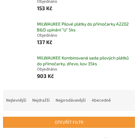
Objednáno
153 Kč
MILWAUKEE Pilové plátky do přímočarky A2202
B&D upínání "U" 5ks
Objednáno
137 Kč
MILWAUKEE Kombinovaná sada pilových plátků
do přímočarky, dřevo, kov 35ks
Objednáno
903 Kč
Ř
a
Nejlevnější
Nejdražší
Nejprodávanější
Abecedně
z
e
n
OTEVŘÍT FILTR
í
p
V