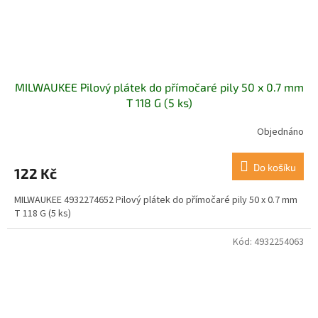
MILWAUKEE Pilový plátek do přímočaré pily 50 x 0.7 mm
T 118 G (5 ks)
Objednáno
Do košíku
122 Kč
MILWAUKEE 4932274652 Pilový plátek do přímočaré pily 50 x 0.7 mm
T 118 G (5 ks)
Kód:
4932254063