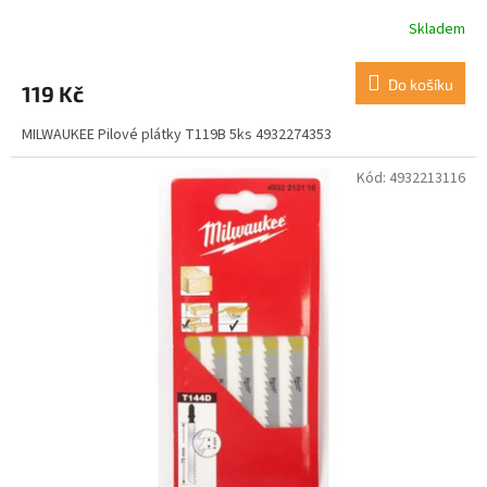
Skladem
Do košíku
119 Kč
MILWAUKEE Pilové plátky T119B 5ks 4932274353
Kód:
4932213116