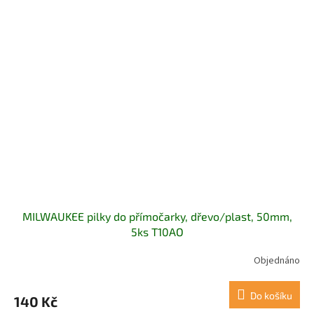
MILWAUKEE pilky do přímočarky, dřevo/plast, 50mm,
5ks T10AO
Objednáno
Do košíku
140 Kč