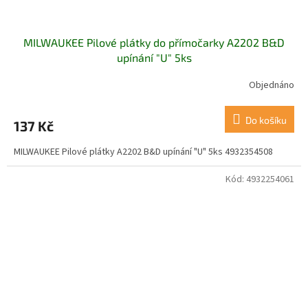
MILWAUKEE Pilové plátky do přímočarky A2202 B&D
upínání "U" 5ks
Objednáno
Do košíku
137 Kč
MILWAUKEE Pilové plátky A2202 B&D upínání "U" 5ks 4932354508
Kód:
4932254061