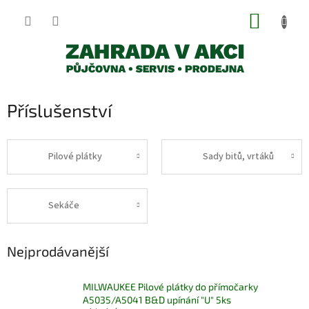
Přejít
NÁKUP
na
obsah
KOŠÍK
Příslušenství
Pilové plátky
Sady bitů, vrtáků
Sekáče
Nejprodávanější
MILWAUKEE Pilové plátky do přímočarky
A5035/A5041 B&D upínání "U" 5ks