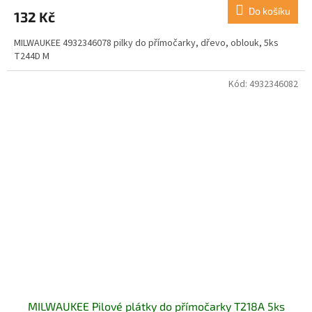
Do košíku
132 Kč
MILWAUKEE 4932346078 pilky do přímočarky, dřevo, oblouk, 5ks
T244D M
Kód:
4932346082
MILWAUKEE Pilové plátky do přímočarky T218A 5ks