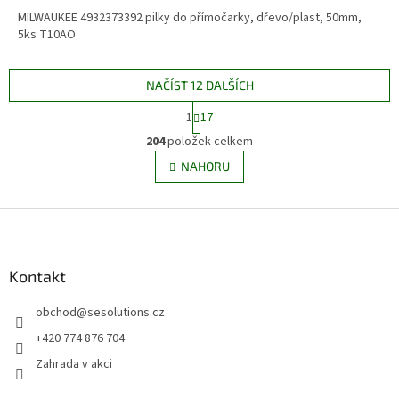
MILWAUKEE 4932373392 pilky do přímočarky, dřevo/plast, 50mm,
5ks T10AO
NAČÍST 12 DALŠÍCH
S
1
17
t
O
r
204
položek celkem
v
á
l
NAHORU
n
á
k
d
o
v
Z
a
á
c
á
n
í
p
í
p
a
Kontakt
r
t
v
obchod
@
sesolutions.cz
í
k
y
+420 774 876 704
v
Zahrada v akci
ý
p