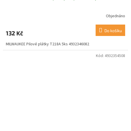
Objednáno
Do košíku
132 Kč
MILWAUKEE Pilové plátky T218A 5ks 4932346082
Kód:
4932354508