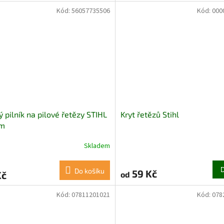
Kód:
56057735506
Kód:
000
ý pilník na pilové řetězy STIHL
Kryt řetězů Stihl
m
Skladem
Do košíku
59 Kč
Kč
od
Kód:
07811201021
Kód:
078