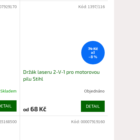
07929170
Kód:
1397/116
74 Kč
až
–8 %
Držák laseru 2-V-1 pro motorovou
pilu Stihl
Skladem
Objednáno
DETAIL
DETAIL
68 Kč
od
25168500
Kód:
00007919160