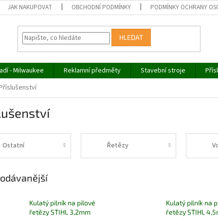
JAK NAKUPOVAT
OBCHODNÍ PODMÍNKY
PODMÍNKY OCHRANY OS
HLEDAT
adí - Milwaukee
Reklamní předměty
Stavební stroje
Přís
Příslušenství
lušenství
Ostatní
Řetězy
Vo
odávanější
Kulatý pilník na pilové
Kulatý pilník na p
řetězy STIHL 3,2mm
řetězy STIHL 4,