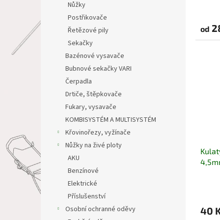
Nůžky
Postřikovače
2
od
Řetězové pily
Sekačky
Bazénové vysavače
Bubnové sekačky VARI
Čerpadla
Drtiče, štěpkovače
Fukary, vysavače
KOMBISYSTÉM A MULTISYSTÉM
Křovinořezy, vyžínače
Nůžky na živé ploty
Kulat
AKU
4,5
Benzínové
Elektrické
Příslušenství
Osobní ochranné oděvy
40 