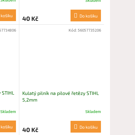
Skladem
Skladem
 košíku
Do košíku
40 Kč
57734806
Kód:
56057735206
y STIHL
Kulatý pilník na pilové řetězy STIHL
5,2mm
Skladem
Skladem
 košíku
Do košíku
40 Kč