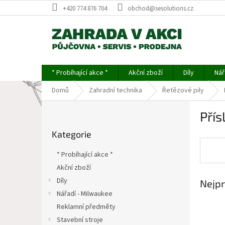
Přejít
+420 774 876 704
obchod@sesolutions.cz
na
obsah
* Probíhající akce *
Akční zboží
Díly
Nář
Domů
Zahradní technika
Řetězové pily
P
Přís
o
Přeskočit
s
Kategorie
kategorie
t
r
* Probíhající akce *
a
Akční zboží
n
Díly
Nejpr
n
í
Nářadí - Milwaukee
p
Reklamní předměty
a
Stavební stroje