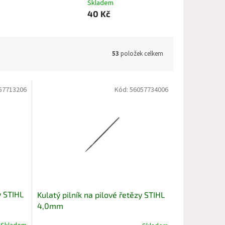
Skladem
40 Kč
53
položek celkem
57713206
Kód:
56057734006
y STIHL
Kulatý pilník na pilové řetězy STIHL
4,0mm