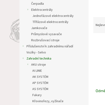
n
Čerpadla
e
Elektrocentrály
l
Jednofázové elektrocentrály
Ř
Třífázové elektrocentrály
a
Nejlev
Jamkovače
z
Průmyslové vysavače
e
V
n
Rozbrušovací stroje
ý
í
Příslušenství k zahradnímu nářadí
p
p
Vozíky - Selvo
i
r
Zahradní technika
s
o
AKU stroje
p
d
r
u
AI LINIE
o
k
AK SYSTÉM
d
t
AP SYSTÉM
u
ů
AS SYSTÉM
Odměr
k
Fukary
t
Křovinořezy, vyžínače
ů