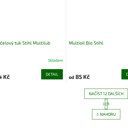
čelový tuk Stihl Multilub
Multioil Bio Stihl
Skladem
DETAIL
4 Kč
85 Kč
od
NAČÍST 12 DALŠÍCH
S
1
5
O
t
r
v
NAHORU
á
l
n
á
k
d