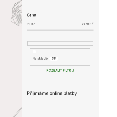
Cena
28
Kč
2370
Kč
Na skladě
38
ROZBALIT FILTR
Přijímáme online platby