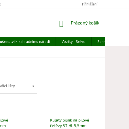
OBNÍCH ÚDAJŮ
ODSTOUPENÍ OD OBJEDNÁVKY
Přihlášení
REKLAMACE ZBOŽÍ
NÁKUPNÍ
Prázdný košík
KOŠÍK
lušenství k zahradnímu nářadí
Vozíky - Selvo
Zahradní technika
dící lišty
ilové
Kulatý pilník na pilové
5mm
řetězy STIHL 5,5mm