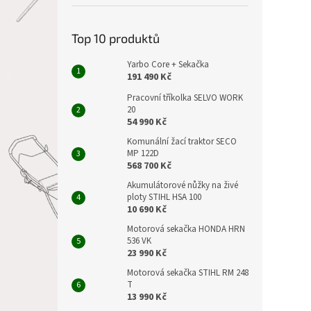
Top 10 produktů
Yarbo Core + Sekačka
191 490 Kč
Pracovní tříkolka SELVO WORK
20
54 990 Kč
Komunální žací traktor SECO
MP 122D
568 700 Kč
Akumulátorové nůžky na živé
ploty STIHL HSA 100
10 690 Kč
Motorová sekačka HONDA HRN
536 VK
23 990 Kč
Motorová sekačka STIHL RM 248
T
13 990 Kč