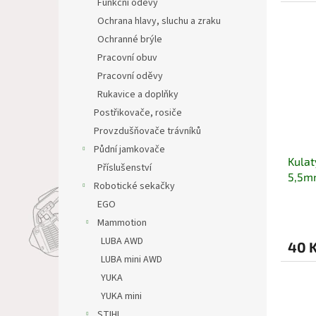
Funkční oděvy
Ochrana hlavy, sluchu a zraku
Ochranné brýle
Pracovní obuv
Pracovní oděvy
Rukavice a doplňky
Postřikovače, rosiče
Provzdušňovače trávníků
Půdní jamkovače
Kulat
Příslušenství
5,5m
Robotické sekačky
EGO
Mammotion
LUBA AWD
40 
LUBA mini AWD
YUKA
YUKA mini
STIHL