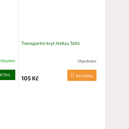
Transportní kryt řetězu Stihl
Skladem
Objednáno
DETAIL
Do košíku
105 Kč