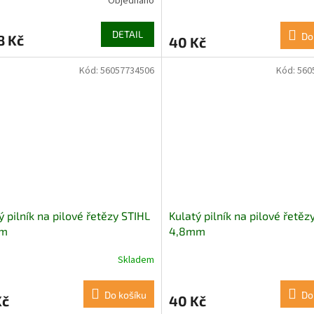
Objednáno
DETAIL
Do
8 Kč
40 Kč
Kód:
56057734506
Kód:
560
ý pilník na pilové řetězy STIHL
Kulatý pilník na pilové řetěz
mm
4,8mm
Skladem
Do košíku
Do
Kč
40 Kč