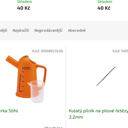
Skladem
Skladem
40 Kč
40 Kč
nější
Nejdražší
Nejprodávanější
Abecedně
Kód:
00008810186
Kód:
560
ka Stihl
Kulatý pilník na pilové řetěz
3,2mm