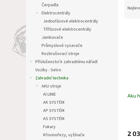
Ř
n
Čerpadla
a
e
Nejlev
Elektrocentrály
z
l
e
Jednofázové elektrocentrály
V
n
Třífázové elektrocentrály
ý
í
Jamkovače
p
p
Průmyslové vysavače
i
r
Rozbrušovací stroje
s
o
p
Příslušenství k zahradnímu nářadí
d
r
u
Vozíky - Selvo
o
k
Zahradní technika
d
t
AKU stroje
u
ů
AI LINIE
Aku h
k
AK SYSTÉM
t
ů
AP SYSTÉM
AS SYSTÉM
Fukary
2 03
Křovinořezy, vyžínače