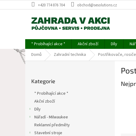
Přejít
+420 774 876 704
obchod@sesolutions.cz
na
obsah
* Probíhající akce *
Akční zboží
Díly
Nář
Domů
Zahradní technika
Postřikovače, rosiče
P
Post
o
Přeskočit
s
Kategorie
kategorie
Nejpr
t
r
* Probíhající akce *
a
Akční zboží
n
Díly
n
í
Nářadí - Milwaukee
p
Reklamní předměty
a
Stavební stroje