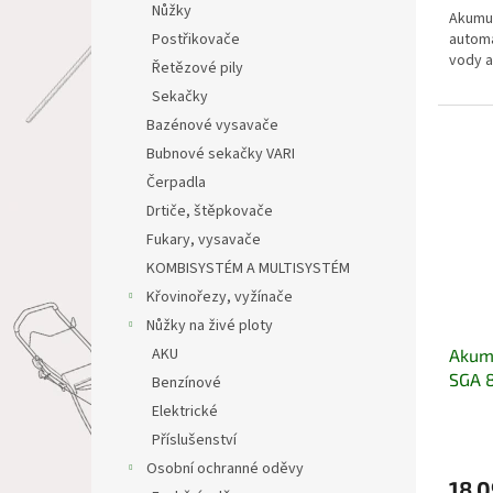
Nůžky
Akumul
automa
Postřikovače
vody a
Řetězové pily
Sekačky
Bazénové vysavače
Bubnové sekačky VARI
Čerpadla
Drtiče, štěpkovače
Fukary, vysavače
KOMBISYSTÉM A MULTISYSTÉM
Křovinořezy, vyžínače
Nůžky na živé ploty
AKU
Akumu
SGA 
Benzínové
Elektrické
Příslušenství
Osobní ochranné oděvy
18 0