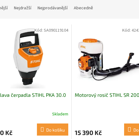
nější
Nejdražší
Nejprodávanější
Abecedně
Kód:
SA090119104
Kód:
424
lava čerpadla STIHL PKA 30.0
Motorový rosič STIHL SR 20
Skladem
Do košíku
Do
0 Kč
15 390 Kč