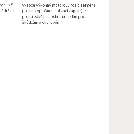
ý rosič
Vysoce výkonný motorový rosič zejména
 nádrž na
pro velkoplošnou aplikaci kapalných
prostředků pro ochranu rostlin proti
škůdcům a chorobám.