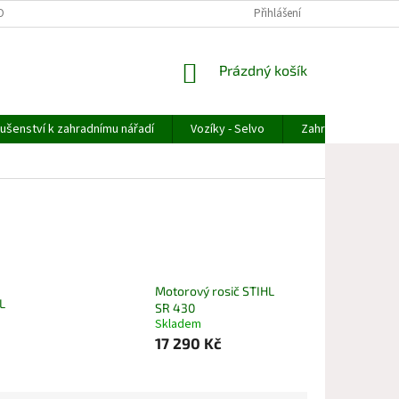
OBNÍCH ÚDAJŮ
ODSTOUPENÍ OD OBJEDNÁVKY
Přihlášení
REKLAMACE ZBOŽÍ
NÁKUPNÍ
Prázdný košík
KOŠÍK
lušenství k zahradnímu nářadí
Vozíky - Selvo
Zahradní technika
Motorový rosič STIHL
L
SR 430
Skladem
17 290 Kč