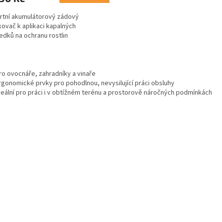
tní akumulátorový zádový
kovač k aplikaci kapalných
edků na ochranu rostlin
O
v
ro ovocnáře, zahradníky a vinaře
l
rgonomické prvky pro pohodlnou, nevysilující práci obsluhy
á
deální pro práci i v obtížném terénu a prostorově náročných podmínkách
d
a
c
í
p
r
v
k
y
v
ý
p
i
s