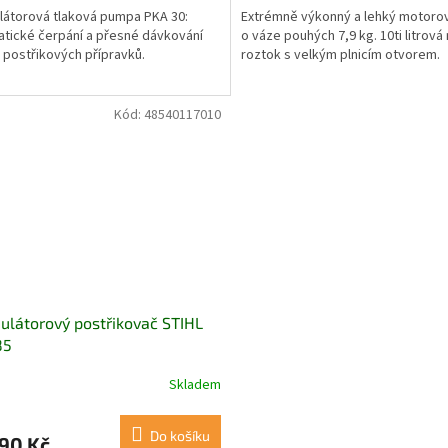
átorová tlaková pumpa PKA 30:
Extrémně výkonný a lehký motorov
tické čerpání a přesné dávkování
o váze pouhých 7,9 kg. 10ti litrová
 postřikových přípravků.
roztok s velkým plnicím otvorem.
Kód:
48540117010
látorový postřikovač STIHL
85
Skladem
Do košíku
90 Kč