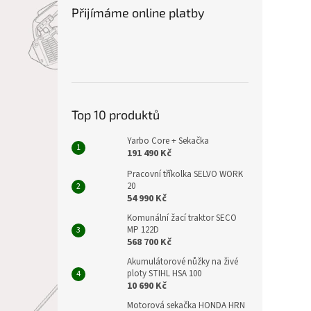
Přijímáme online platby
Top 10 produktů
Yarbo Core + Sekačka
191 490 Kč
Pracovní tříkolka SELVO WORK
20
54 990 Kč
Komunální žací traktor SECO
MP 122D
568 700 Kč
Akumulátorové nůžky na živé
ploty STIHL HSA 100
10 690 Kč
Motorová sekačka HONDA HRN