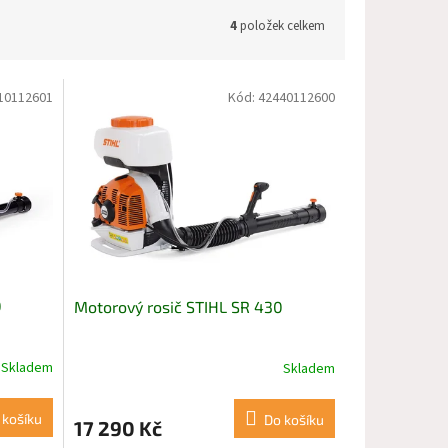
4
položek celkem
10112601
Kód:
42440112600
0
Motorový rosič STIHL SR 430
Skladem
Skladem
 košíku
Do košíku
17 290 Kč