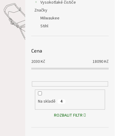
Vysokotlaké čističe
Značky
Milwaukee
Stihl
Cena
2030
Kč
18090
Kč
Na skladě
4
ROZBALIT FILTR