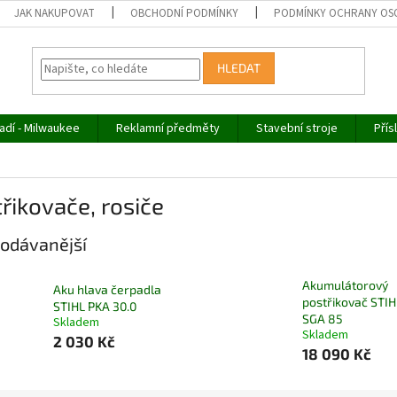
JAK NAKUPOVAT
OBCHODNÍ PODMÍNKY
PODMÍNKY OCHRANY OS
HLEDAT
adí - Milwaukee
Reklamní předměty
Stavební stroje
Přís
řikovače, rosiče
odávanější
Akumulátorový
Aku hlava čerpadla
postřikovač STIH
STIHL PKA 30.0
SGA 85
Skladem
Skladem
2 030 Kč
18 090 Kč