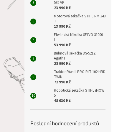
536 VK
23 990 Kč
Motorová sekačka STIHL RM 248
T
13 990 Kč
Elektrická tříkolka SELVO 31000
Li
53 990 Kč
Bubnová sekačka DS-521Z
Agatha
28 990 Kč
Traktor Riwall PRO RLT 102 HRD
TWIN
72 990 Kč
Robotická sekačka STIHL iMOW
5
48 630 Kč
Poslední hodnocení produktů