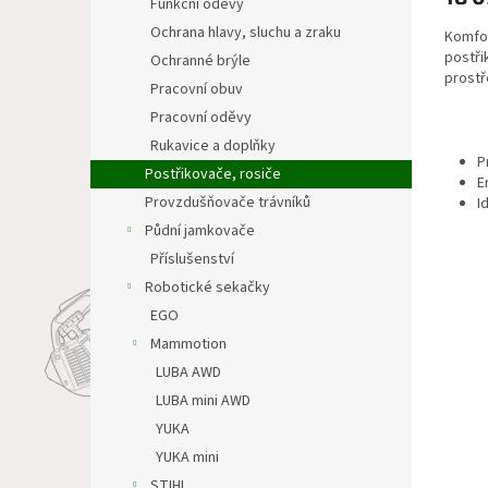
Funkční oděvy
Ochrana hlavy, sluchu a zraku
Komfor
postři
Ochranné brýle
prostř
Pracovní obuv
Pracovní oděvy
Rukavice a doplňky
P
Postřikovače, rosiče
E
Provzdušňovače trávníků
I
Půdní jamkovače
Příslušenství
Robotické sekačky
EGO
Mammotion
LUBA AWD
LUBA mini AWD
YUKA
YUKA mini
STIHL