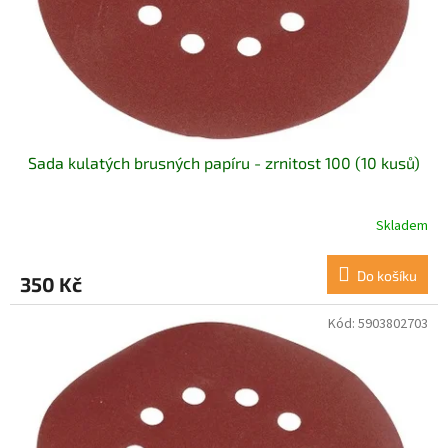
d
u
k
t
ů
Sada kulatých brusných papíru - zrnitost 100 (10 kusů)
Skladem
Do košíku
350 Kč
Kód:
5903802703