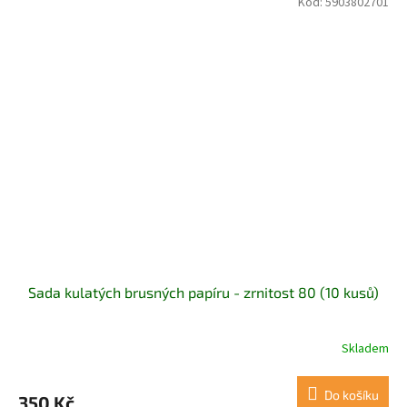
Kód:
5903802701
Sada kulatých brusných papíru - zrnitost 80 (10 kusů)
Skladem
Do košíku
350 Kč