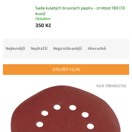
Sada kulatých brusných papíru - zrnitost 180 (10
kusů)
Skladem
350 Kč
Ř
a
Nejlevnější
Nejdražší
Nejprodávanější
Abecedně
z
e
n
OTEVŘÍT FILTR
í
p
V
Kód:
5903802702
r
ý
o
p
d
i
u
s
k
p
t
r
ů
o