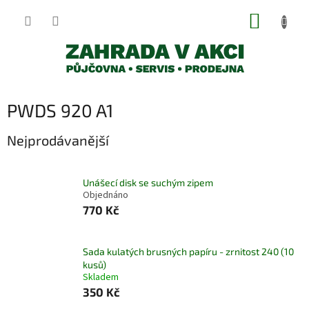
Přejít
NÁKUP
na
obsah
KOŠÍK
PWDS 920 A1
Nejprodávanější
Unášecí disk se suchým zipem
Objednáno
770 Kč
Sada kulatých brusných papíru - zrnitost 240 (10
kusů)
Skladem
350 Kč