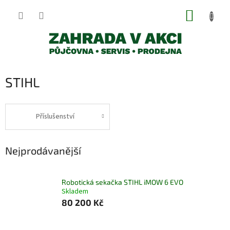
Přejít
NÁKUP
na
obsah
KOŠÍK
STIHL
Příslušenství
Nejprodávanější
Robotická sekačka STIHL iMOW 6 EVO
Skladem
80 200 Kč