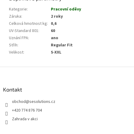
Kategorie
:
Pracovní oděvy
Záruka
:
2 roky
Celková hmotnost kg
:
0,6
UV-Standard 801
:
60
Uznání FPA
:
ano
Střih
:
Regular Fit
Velikost
:
S-XXL
Z
á
p
a
Kontakt
t
obchod
@
sesolutions.cz
í
+420 774 876 704
Zahrada v akci