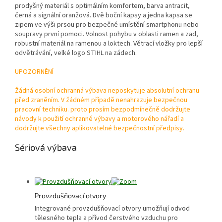
prodyšný materiál s optimálním komfortem, barva antracit,
černá a signální oranžová. Dvě boční kapsy a jedna kapsa se
zipem ve výši prsou pro bezpečné umístění smartphonu nebo
soupravy první pomoci. Volnost pohybu v oblasti ramen a zad,
robustní materiál na ramenou a loktech. Větrací vložky pro lepší
odvětrávání, velké logo STIHL na zádech.
UPOZORNĚNÍ
Žádná osobní ochranná výbava neposkytuje absolutní ochranu
před zraněním. V žádném případě nenahrazuje bezpečnou
pracovní techniku. proto prosím bezpodmínečně dodržujte
návody k použití ochranné výbavy a motorového nářadí a
dodržujte všechny aplikovatelné bezpečnostní předpisy.
Sériová výbava
Provzdušňovací otvory
Integrované provzdušňovací otvory umožňují odvod
tělesného tepla a přívod čerstvého vzduchu pro