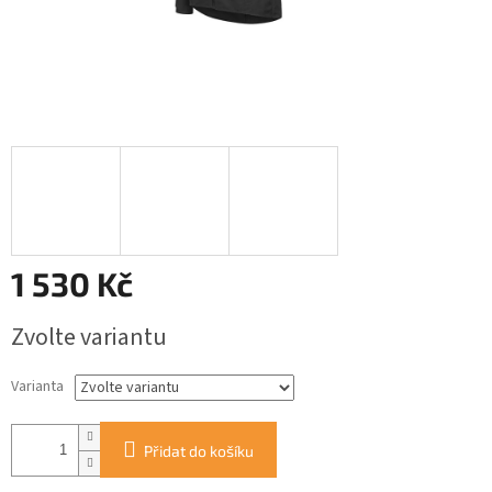
1 530 Kč
Měrná
Zvolte variantu
cena:
Varianta
Přidat do košíku