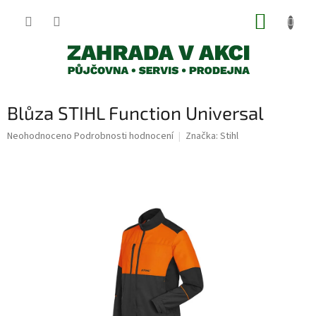
Přejít
NÁKUP
na
obsah
KOŠÍK
Blůza STIHL Function Universal
Průměrné
Neohodnoceno
Podrobnosti hodnocení
Značka:
Stihl
hodnocení
produktu
je
0,0
z
5
hvězdiček.