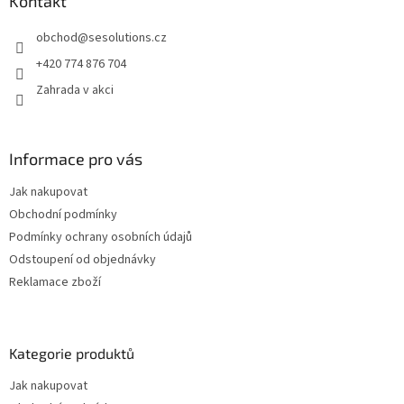
a
Kontakt
t
obchod
@
sesolutions.cz
í
+420 774 876 704
Zahrada v akci
Informace pro vás
Jak nakupovat
Obchodní podmínky
Podmínky ochrany osobních údajů
Odstoupení od objednávky
Reklamace zboží
Kategorie produktů
Jak nakupovat