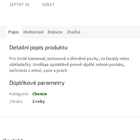
ZEPTAT SE
SDÍLET
Popis
Hodnocení
Diskuze
Značka
Detailní popis produktu
Pro tvrdé kamenné, betonové a dřevěné pochy, na fasády nebo
obkladačky. Uvolňuje spolehlivě pevně ulpělé zelené povlaky,
nečistotu z emisí, saze a prach.
Doplňkové parametry
Kategorie
:
Chemie
Záruka
:
2 roky
Z
á
p