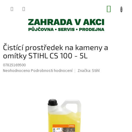
Přejít
NÁKUP
na
obsah
KOŠÍK
Čistící prostředek na kameny a
omítky STIHL CS 100 - 5L
07825169500
Průměrné
Neohodnoceno
Podrobnosti hodnocení
Značka:
Stihl
hodnocení
produktu
je
0,0
z
5
hvězdiček.