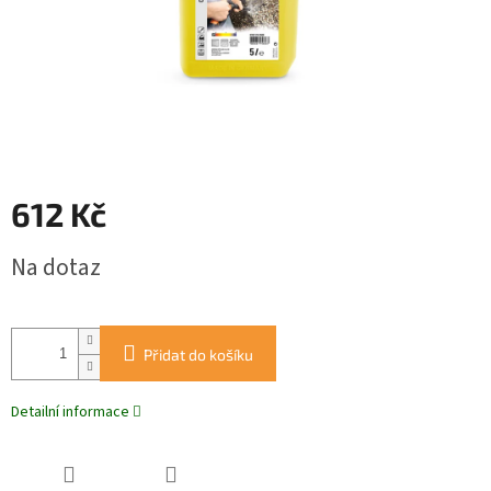
612 Kč
Měrná
Na dotaz
cena:
Přidat do košíku
Detailní informace