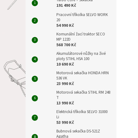
Yarbo Core + Sekačka
191 490 Kč
Pracovní tříkolka SELVO WORK
20
54 990 Kč
Komunální žací traktor SECO
MP 122D
568 700 Kč
Akumulátorové nůžky na živé
ploty STIHL HSA 100
10 690 Kč
Motorová sekačka HONDA HRN
536 VK
23 990 Kč
Motorová sekačka STIHL RM 248
T
13 990 Kč
Elektrická tříkolka SELVO 31000
Li
53 990 Kč
Bubnová sekačka DS-521Z
Agatha