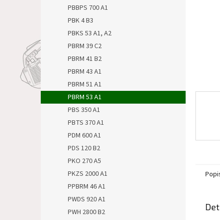
n
PBBPS 700 A1
e
PBK 4 B3
l
PBKS 53 A1, A2
PBRM 39 C2
PBRM 41 B2
PBRM 43 A1
PBRM 51 A1
PBRM 53 A1
PBS 350 A1
PBTS 370 A1
PDM 600 A1
PDS 120 B2
PKO 270 A5
PKZS 2000 A1
Popi
PPBRM 46 A1
PWDS 920 A1
Det
PWH 2800 B2