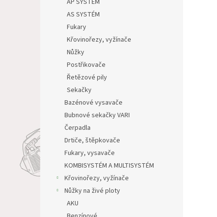
AP SYSTÉM
AS SYSTÉM
Fukary
Křovinořezy, vyžínače
Nůžky
Postřikovače
Řetězové pily
Sekačky
Bazénové vysavače
Bubnové sekačky VARI
Čerpadla
Drtiče, štěpkovače
Fukary, vysavače
KOMBISYSTÉM A MULTISYSTÉM
Křovinořezy, vyžínače
Nůžky na živé ploty
AKU
Benzínové