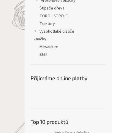
Vřetenové sekačky
Štípače dřeva
TORO - STROJE
Traktory
Vysokotlaké čističe
Značky
Milwaukee
Stihl
Přijímáme online platby
Top 10 produktů