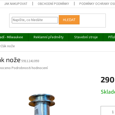
JAK NAKUPOVAT
OBCHODNÍ PODMÍNKY
PODMÍNKY OCHRANY OS
HLEDAT
adí - Milwaukee
Reklamní předměty
Stavební stroje
Přís
ržák nože
ák nože
5911241093
né
noceno
Podrobnosti hodnocení
ní
290
u
Měrná
Skla
cena:
ek.