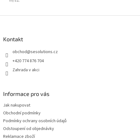
m/s2
:
Z
á
p
a
Kontakt
t
obchod
@
sesolutions.cz
í
+420 774 876 704
Zahrada v akci
Informace pro vás
Jak nakupovat
Obchodní podmínky
Podmínky ochrany osobních údajů
Odstoupení od objednávky
Reklamace zboží