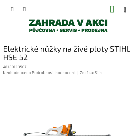
Přejít
NÁKUP
na
obsah
KOŠÍK
Elektrické nůžky na živé ploty STIHL
HSE 52
48180113507
Průměrné
Neohodnoceno
Podrobnosti hodnocení
Značka:
Stihl
hodnocení
produktu
je
0,0
z
5
hvězdiček.