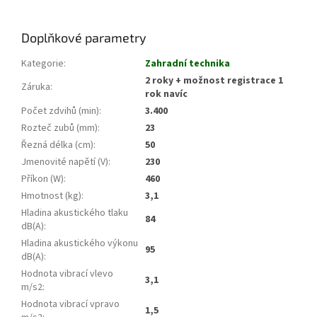
Doplňkové parametry
Kategorie
:
Zahradní technika
2 roky + možnost registrace 1
Záruka
:
rok navíc
Počet zdvihů (min)
:
3.400
Rozteč zubů (mm)
:
23
Řezná délka (cm)
:
50
Jmenovité napětí (V)
:
230
Příkon (W)
:
460
Hmotnost (kg)
:
3,1
Hladina akustického tlaku
84
dB(A)
:
Hladina akustického výkonu
95
dB(A)
:
Hodnota vibrací vlevo
3,1
m/s2
:
Hodnota vibrací vpravo
1,5