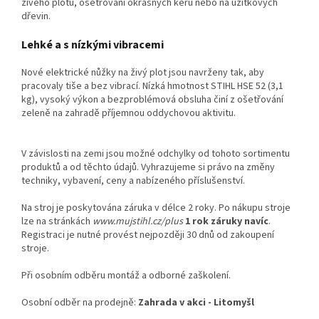
živého plotu, ošetřování okrasných keřů nebo na užitkových
dřevin.
Lehké a s nízkými vibracemi
Nové elektrické nůžky na živý plot jsou navrženy tak, aby
pracovaly tiše a bez vibrací. Nízká hmotnost STIHL HSE 52 (3,1
kg), vysoký výkon a bezproblémová obsluha činí z ošetřování
zeleně na zahradě příjemnou oddychovou aktivitu.
V závislosti na zemi jsou možné odchylky od tohoto sortimentu
produktů a od těchto údajů. Vyhrazujeme si právo na změny
techniky, vybavení, ceny a nabízeného příslušenství.
Na stroj je poskytována záruka v délce 2 roky. Po nákupu stroje
lze na stránkách
www.mujstihl.cz/plus
1 rok záruky navíc
.
Registraci je nutné provést nejpozději 30 dnů od zakoupení
stroje.
Při osobním odběru montáž a odborné zaškolení.
Osobní odběr na prodejně:
Zahrada v akci - Litomyšl