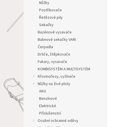
Nůžky
Postřikovače
Řetězové pily
Sekačky
Bazénové vysavače
Bubnové sekačky VARI
Čerpadla
Drtiče, štěpkovače
Fukary, vysavače
KOMBISYSTÉM A MULTISYSTÉM
Křovinořezy, vyžínače
Nůžky na živé ploty
AKU
Benzínové
Elektrické
Příslušenství
Osobní ochranné oděvy