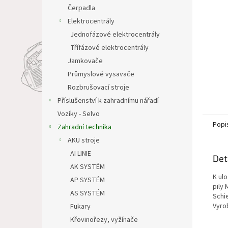
n
Čerpadla
e
Elektrocentrály
l
Jednofázové elektrocentrály
Třífázové elektrocentrály
Jamkovače
Průmyslové vysavače
Rozbrušovací stroje
Příslušenství k zahradnímu nářadí
Vozíky - Selvo
Popi
Zahradní technika
AKU stroje
AI LINIE
Det
AK SYSTÉM
K ul
AP SYSTÉM
pily
AS SYSTÉM
Schi
Vyro
Fukary
Křovinořezy, vyžínače