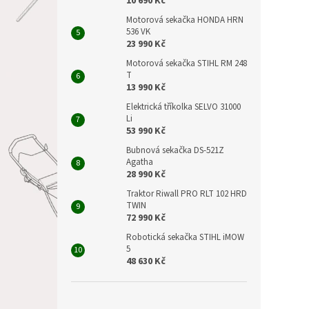
10 690 Kč
Motorová sekačka HONDA HRN
536 VK
23 990 Kč
Motorová sekačka STIHL RM 248
T
13 990 Kč
Elektrická tříkolka SELVO 31000
Li
53 990 Kč
Bubnová sekačka DS-521Z
Agatha
28 990 Kč
Traktor Riwall PRO RLT 102 HRD
TWIN
72 990 Kč
Robotická sekačka STIHL iMOW
5
48 630 Kč