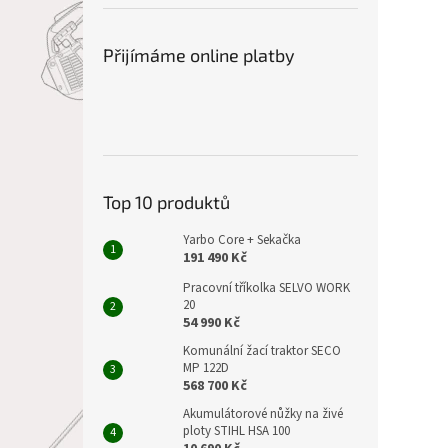
Přijímáme online platby
Top 10 produktů
Yarbo Core + Sekačka
191 490 Kč
Pracovní tříkolka SELVO WORK
20
54 990 Kč
Komunální žací traktor SECO
MP 122D
568 700 Kč
Akumulátorové nůžky na živé
ploty STIHL HSA 100