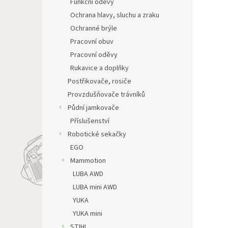
Funkční oděvy
Ochrana hlavy, sluchu a zraku
Ochranné brýle
Pracovní obuv
Pracovní oděvy
Rukavice a doplňky
Postřikovače, rosiče
Provzdušňovače trávníků
Půdní jamkovače
Příslušenství
Robotické sekačky
EGO
Mammotion
LUBA AWD
LUBA mini AWD
YUKA
YUKA mini
STIHL