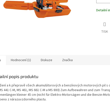
Detailní 
TISK
s
Hodnocení (1)
Diskuze
Značka
ailní popis produktu
ožení a k přepravě všech akumulátorových a benzínových motorových pil s 
 MS 441 C-M, MS 461, MS 661 C-M a MS 880) Zum Aufbewahren und zum Transp
enenlängen kleiner 45 cm (nicht für Elektro-Motorsägen und die Benzin-Mot
beno z nárazuvzdorného plastu.