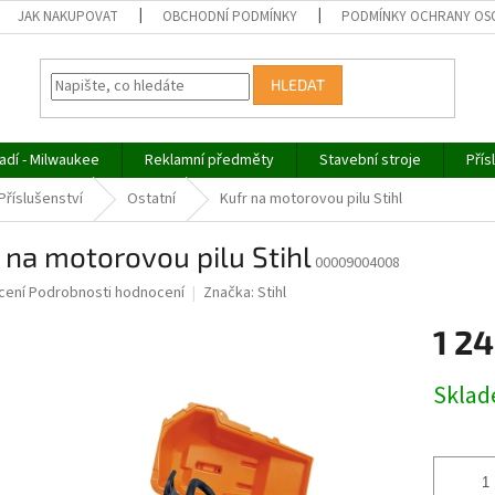
JAK NAKUPOVAT
OBCHODNÍ PODMÍNKY
PODMÍNKY OCHRANY OS
HLEDAT
adí - Milwaukee
Reklamní předměty
Stavební stroje
Přís
Příslušenství
Ostatní
Kufr na motorovou pilu Stihl
 na motorovou pilu Stihl
00009004008
né
cení
Podrobnosti hodnocení
Značka:
Stihl
ní
1 24
u
Měrná
Skla
cena:
ek.