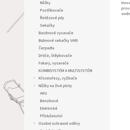
Inov
Nůžky
prov
Postřikovače
směr
Řetězové pily
Sekačky
Bazénové vysavače
Bubnové sekačky VARI
Čerpadla
Drtiče, štěpkovače
Fukary, vysavače
KOMBISYSTÉM A MULTISYSTÉM
Křovinořezy, vyžínače
Nůžky na živé ploty
AKU
Benzínové
Elektrické
Příslušenství
Osobní ochranné oděvy