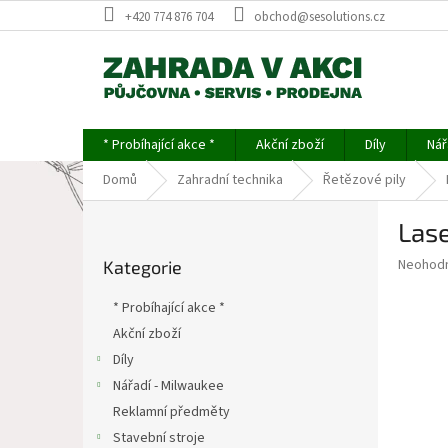
Přejít
+420 774 876 704
obchod@sesolutions.cz
na
obsah
* Probíhající akce *
Akční zboží
Díly
Nář
Domů
Zahradní technika
Řetězové pily
P
Lase
o
Přeskočit
s
Průměr
Neohod
Kategorie
kategorie
t
hodnoce
r
produkt
* Probíhající akce *
a
je
Akční zboží
0,0
n
z
Díly
n
5
í
Nářadí - Milwaukee
hvězdič
p
Reklamní předměty
a
Stavební stroje