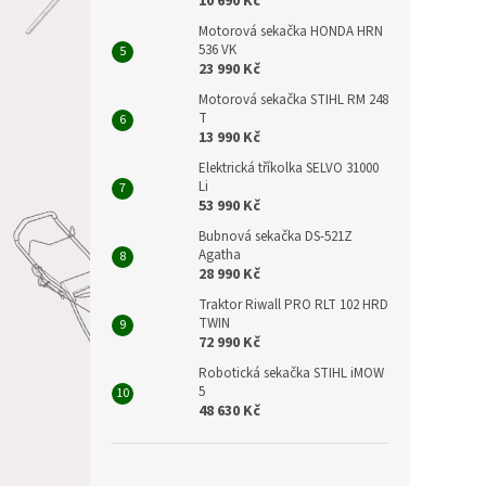
10 690 Kč
Motorová sekačka HONDA HRN
536 VK
23 990 Kč
Motorová sekačka STIHL RM 248
T
13 990 Kč
Elektrická tříkolka SELVO 31000
Li
53 990 Kč
Bubnová sekačka DS-521Z
Agatha
28 990 Kč
Traktor Riwall PRO RLT 102 HRD
TWIN
72 990 Kč
Robotická sekačka STIHL iMOW
5
48 630 Kč