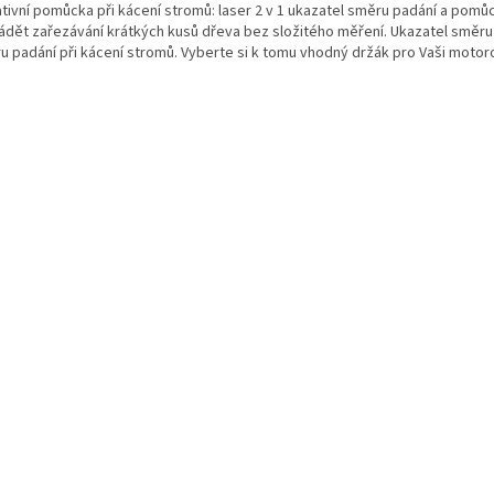
ativní pomůcka při kácení stromů: laser 2 v 1 ukazatel směru padání a pom
ádět zařezávání krátkých kusů dřeva bez složitého měření. Ukazatel směru p
u padání při kácení stromů. Vyberte si k tomu vhodný držák pro Vaši motoro