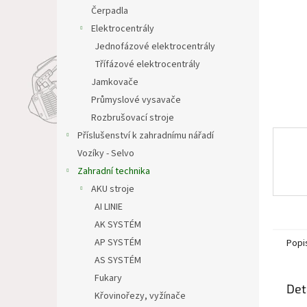
n
Čerpadla
e
Elektrocentrály
l
Jednofázové elektrocentrály
Třífázové elektrocentrály
Jamkovače
Průmyslové vysavače
Rozbrušovací stroje
Příslušenství k zahradnímu nářadí
Vozíky - Selvo
Zahradní technika
AKU stroje
AI LINIE
AK SYSTÉM
AP SYSTÉM
Popi
AS SYSTÉM
Fukary
Det
Křovinořezy, vyžínače