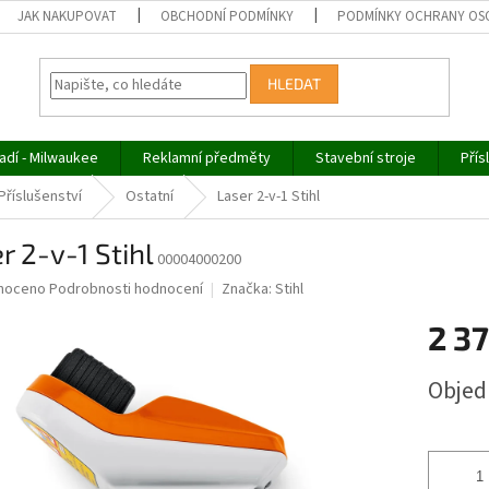
JAK NAKUPOVAT
OBCHODNÍ PODMÍNKY
PODMÍNKY OCHRANY OS
HLEDAT
adí - Milwaukee
Reklamní předměty
Stavební stroje
Přís
Příslušenství
Ostatní
Laser 2-v-1 Stihl
r 2-v-1 Stihl
00004000200
né
noceno
Podrobnosti hodnocení
Značka:
Stihl
ní
2 3
u
Měrná
Obje
cena:
ek.