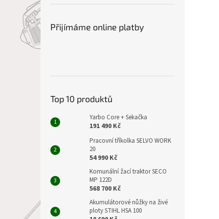
Přijímáme online platby
Top 10 produktů
Yarbo Core + Sekačka
191 490 Kč
Pracovní tříkolka SELVO WORK
20
54 990 Kč
Komunální žací traktor SECO
MP 122D
568 700 Kč
Akumulátorové nůžky na živé
ploty STIHL HSA 100