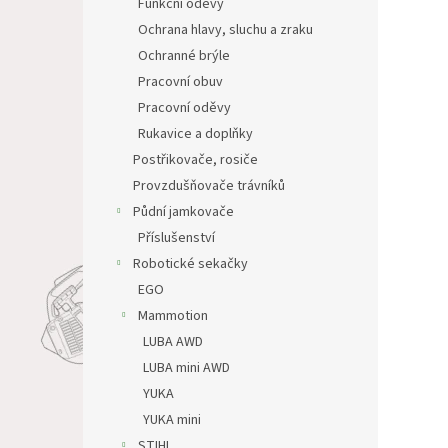
Funkční oděvy
Ochrana hlavy, sluchu a zraku
Ochranné brýle
Pracovní obuv
Pracovní oděvy
Rukavice a doplňky
Postřikovače, rosiče
Provzdušňovače trávníků
Půdní jamkovače
Příslušenství
Robotické sekačky
EGO
Mammotion
LUBA AWD
LUBA mini AWD
YUKA
YUKA mini
STIHL