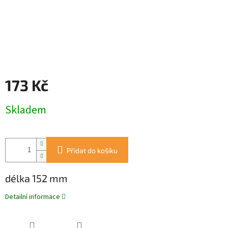
173 Kč
Měrná
Skladem
cena:
Přidat do košíku
délka 152 mm
Detailní informace