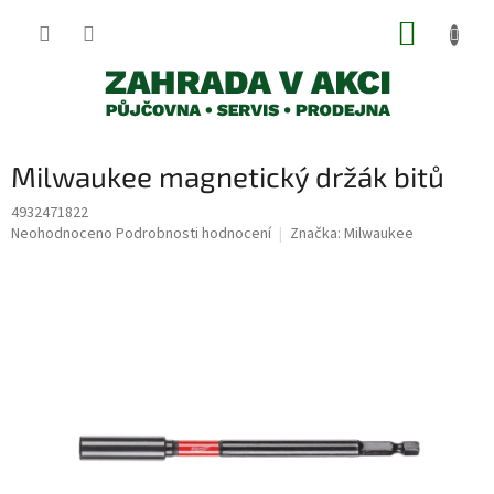
Přejít
NÁKUP
na
obsah
KOŠÍK
Milwaukee magnetický držák bitů
4932471822
Průměrné
Neohodnoceno
Podrobnosti hodnocení
Značka:
Milwaukee
hodnocení
produktu
je
0,0
z
5
hvězdiček.