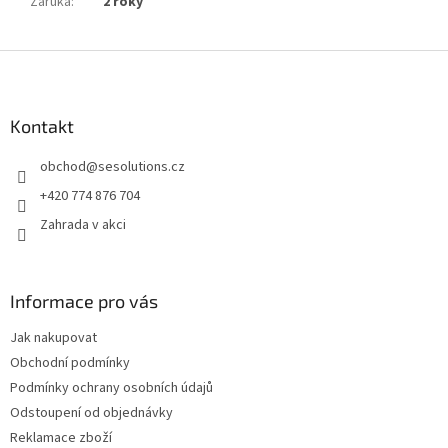
Záruka
:
2 roky
Z
á
p
a
Kontakt
t
obchod
@
sesolutions.cz
í
+420 774 876 704
Zahrada v akci
Informace pro vás
Jak nakupovat
Obchodní podmínky
Podmínky ochrany osobních údajů
Odstoupení od objednávky
Reklamace zboží