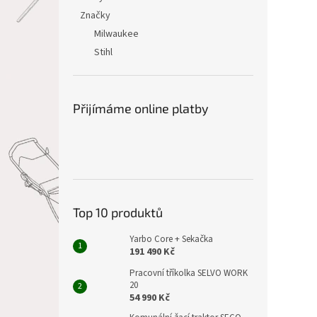
Značky
Milwaukee
Stihl
Přijímáme online platby
Top 10 produktů
Yarbo Core + Sekačka
191 490 Kč
Pracovní tříkolka SELVO WORK
20
54 990 Kč