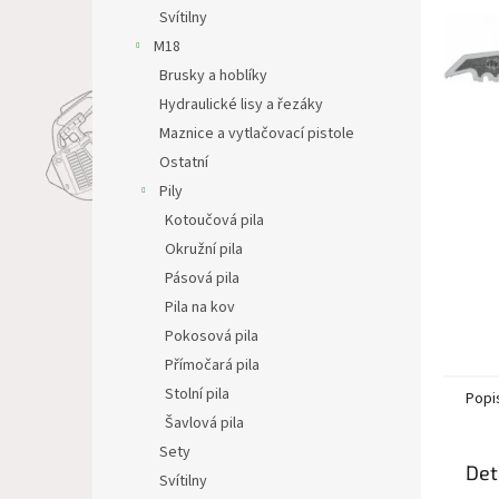
n
Svítilny
e
M18
l
Brusky a hoblíky
Hydraulické lisy a řezáky
Maznice a vytlačovací pistole
Ostatní
Pily
Kotoučová pila
Okružní pila
Pásová pila
Pila na kov
Pokosová pila
Přímočará pila
Stolní pila
Popi
Šavlová pila
Sety
Det
Svítilny