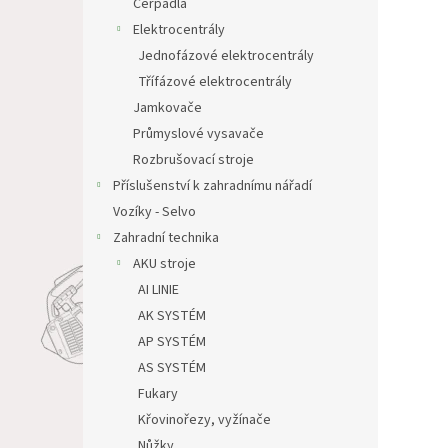
Čerpadla
Elektrocentrály
Jednofázové elektrocentrály
Třífázové elektrocentrály
Jamkovače
Průmyslové vysavače
Rozbrušovací stroje
Příslušenství k zahradnímu nářadí
Vozíky - Selvo
Zahradní technika
AKU stroje
AI LINIE
AK SYSTÉM
AP SYSTÉM
AS SYSTÉM
Fukary
Křovinořezy, vyžínače
Nůžky