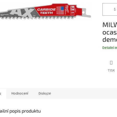
MILW
ocas
demo
Detailní 
TISK
s
Hodnocení
Diskuze
ailní popis produktu