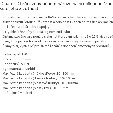
l Guard - Chrání zuby během nárazu na hřebík nebo šrou
šuje jeho životnost
30x delší životnost než běžné Bi-Metalové pilky díky karbidovým zubům.
zuby poskytují dlouhou životnost a odolnost i v těch nejtěžších aplikacíc
se i přes tvrdé šrouby a spojky
2x rychlejší řez díky speciální geometrii zubů
Optimalizováno pro použití s akumulátorovými pilami - až o 25% více řez
Fang Tip - pro rychlejší šikmé řezání a sahání do vyhrazených prostorů
Šikmý tvar, vynikající pro šikmé řezání a dosažení omezených prostorů
Délka čepel: 150 mm
Rozteč zubů: 5 mm
Počet zubů: 5 TPi
Typ materiálu: Karbid
Max. řezná kapacita (měkké dřevo): 10 - 100 mm
Max. řezná kapacita (dřevo s hřebíky): 10 - 100 mm
Max. řezná kapacita (plastové trubky): 10 - 100 mm
Max. řezná kapacita (plast / PVC): 10 - 50 mm
Počet kusů v balení: 1