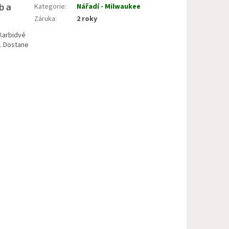
b a
Kategorie
:
Nářadí - Milwaukee
Záruka
:
2 roky
 Karbidvé
h. Dostane
ů