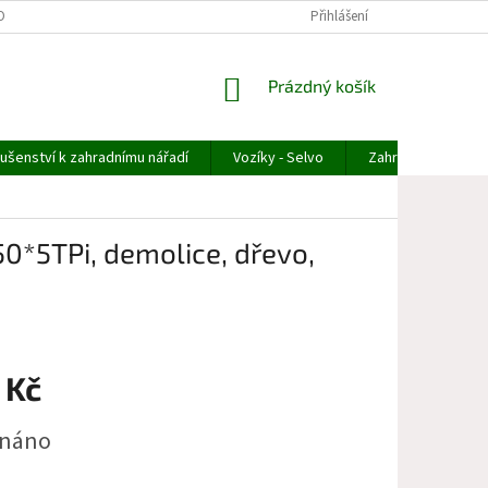
OBNÍCH ÚDAJŮ
ODSTOUPENÍ OD OBJEDNÁVKY
Přihlášení
REKLAMACE ZBOŽÍ
NÁKUPNÍ
Prázdný košík
KOŠÍK
lušenství k zahradnímu nářadí
Vozíky - Selvo
Zahradní technika
0*5TPi, demolice, dřevo,
 Kč
dnáno