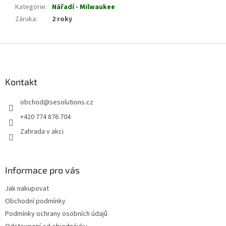
Kategorie
:
Nářadí - Milwaukee
Záruka
:
2 roky
Z
á
p
a
Kontakt
t
obchod
@
sesolutions.cz
í
+420 774 876 704
Zahrada v akci
Informace pro vás
Jak nakupovat
Obchodní podmínky
Podmínky ochrany osobních údajů