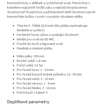
konvenční listy z uhlíkaté a rychlořezné oceli. Pilové listy s
kobaltem mají ještě tvrdší zuby a nabízejí dvojnásobnou
životnost při řezání kovu a pětinásobně delší životnost oproti
konvenčním listům z oceli s vysokým obsahem uhlíku.
Thin Kerf - Štíhlé (0,9 mm) télo plátku optimalizuje
flexibilitu a rychlost
Perfektní řezný výkon a vynikající životnost
Ideální pro oceli do 65 HRC
Použití do kovů a legované oceli
Flexibilní a ohebné plátky
Délka pilky: 100 mm
Rozteč zubů: 1,8 mm
Počet zubů: 14 Tpi
Pro řezání kovu: 3 - 10 mm
Pro řezání kových trubek průměru: 10 - 50 mm
Pro řezání mědi: 3 - 10 mm
Pro řezání nerezu: 2 - 4 mm
Pro řezání hliníku: 3 - 10 mm
Počet kusů v balení: 5
Doplňkové parametry