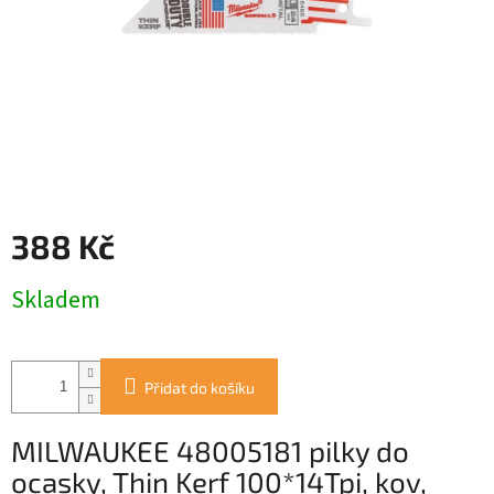
388 Kč
Měrná
Skladem
cena:
Přidat do košíku
MILWAUKEE 48005181 pilky do
ocasky, Thin Kerf 100*14Tpi, kov,