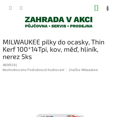
Přejít
NÁKUP
na
obsah
KOŠÍK
MILWAUKEE pilky do ocasky, Thin
Kerf 100*14Tpi, kov, měď, hliník,
nerez 5ks
48005181
Průměrné
Neohodnoceno
Podrobnosti hodnocení
Značka:
Milwaukee
hodnocení
produktu
je
0,0
z
5
hvězdiček.