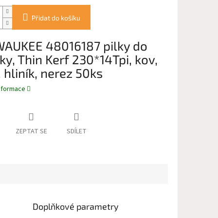
Přidat do košíku
AUKEE 48016187 pilky do
ky, Thin Kerf 230*14Tpi, kov,
 hliník, nerez 50ks
informace
ZEPTAT SE
SDÍLET
Doplňkové parametry