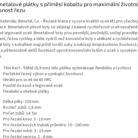
metalové plátky s příměsí kobaltu pro maximální životn
snost řezu
materiálu: Bimetal, Co – Řezaná hrana z vysoce kvalitní oceli M2 pro všech
ace. Bimetalové pilové listy se skládají z kalené rychlořezné oceli navařené
né legované oceli. Bimetalové listy jsou pevnější, pružnější, snižují pravd
ní, řežou rychleji a déle vydrží než konvenční listy z uhlíkaté a rychlořezné 
é listy s kobaltem mají ještě tvrdší zuby a nabízejí dvojnásobnou životnost 
 a pětinásobně delší životnost oproti konvenčním listům z oceli s vysoký
u.
Thin Kerf - Štíhlé (0,9 mm) télo plátku optimalizuje flexibilitu a rychlost
Perfektní řezný výkon a vynikající životnost
Ideální pro oceli do 65 HRC
Použití do kovů a legované oceli
Flexibilní a ohebné plátky
Délka pilky: 230 mm
Rozteč zubů: 1,8 mm
Počet zubů: 14 Tpi
Pro řezání kovu: 3 - 10 mm
Pro řezání kových trubek průměru: 10 - 160 mm
Pro řezání mědi: 3 - 10 mm
Pro řezání nerezu: 2 - 4 mm