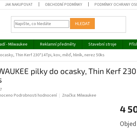
JAK NAKUPOVAT
OBCHODNÍ PODMÍNKY
PODMÍNKY OCHRANY OS
HLEDAT
adí - Milwaukee
Reklamní předměty
Stavební stroje
Přís
ocasky, Thin Kerf 230*14Tpi, kov, měď, hliník, nerez 50ks
AUKEE pilky do ocasky, Thin Kerf 230*1
s
7
né
noceno
Podrobnosti hodnocení
Značka:
Milwaukee
ní
4 5
u
Měrná
Obje
cena:
ek.