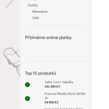
Značky
Milwaukee
Stihl
Přijímáme online platby
Top 10 produktů
Yarbo Core + Sekačka
191 490 Kč
Pracovní tříkolka SELVO WORK
20
54 990 Kč