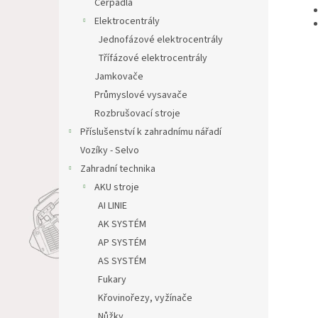
Čerpadla
Elektrocentrály
Jednofázové elektrocentrály
Třífázové elektrocentrály
Jamkovače
Průmyslové vysavače
Rozbrušovací stroje
Příslušenství k zahradnímu nářadí
Vozíky - Selvo
Zahradní technika
AKU stroje
AI LINIE
AK SYSTÉM
AP SYSTÉM
AS SYSTÉM
Fukary
Křovinořezy, vyžínače
Nůžky