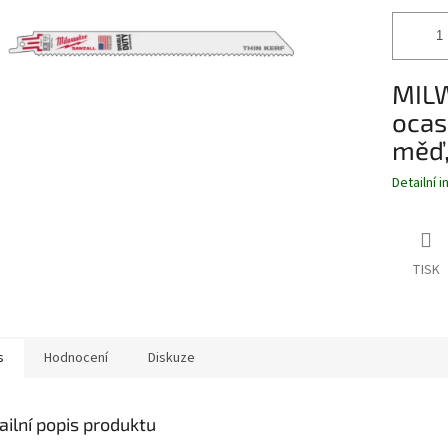
MILW
ocas
měď,
Detailní 
TISK
s
Hodnocení
Diskuze
ailní popis produktu