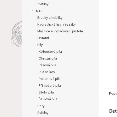
n
Svítilny
e
M18
l
Brusky a hoblíky
Hydraulické lisy a řezáky
Maznice a vytlačovací pistole
Ostatní
Pily
Kotoučová pila
Okružní pila
Pásová pila
Pila na kov
Pokosová pila
Přímočará pila
Stolní pila
Popi
Šavlová pila
Sety
Det
Svítilny