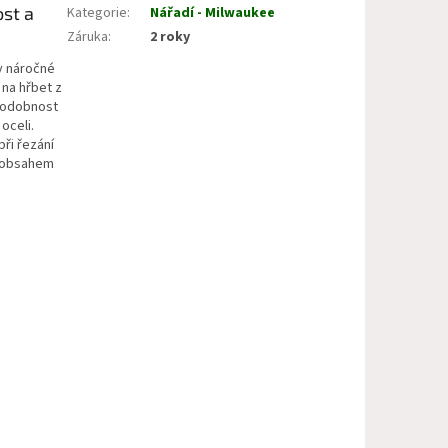
ost a
Kategorie
:
Nářadí - Milwaukee
Záruka
:
2 roky
ny náročné
 na hřbet z
ěpodobnost
oceli.
při řezání
m obsahem