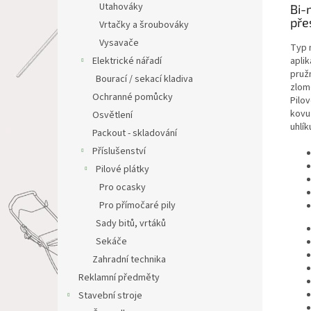
Utahováky
Bi-
pře
Vrtačky a šroubováky
Vysavače
Typ 
Elektrické nářadí
aplik
pruž
Bourací / sekací kladiva
zlome
Ochranné pomůcky
Pilov
kovu
Osvětlení
uhlík
Packout - skladování
Příslušenství
Pilové plátky
Pro ocasky
Pro přímočaré pily
Sady bitů, vrtáků
Sekáče
Zahradní technika
Reklamní předměty
Stavební stroje