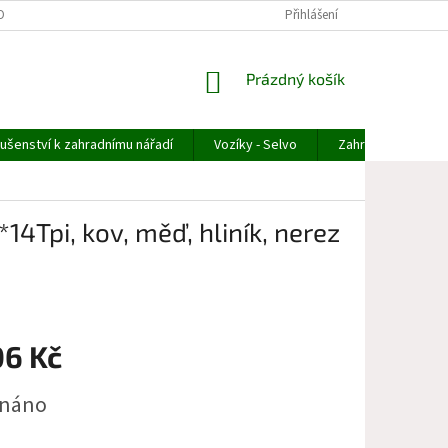
OBNÍCH ÚDAJŮ
ODSTOUPENÍ OD OBJEDNÁVKY
Přihlášení
REKLAMACE ZBOŽÍ
NÁKUPNÍ
Prázdný košík
KOŠÍK
lušenství k zahradnímu nářadí
Vozíky - Selvo
Zahradní technika
4Tpi, kov, měď, hliník, nerez
06 Kč
dnáno