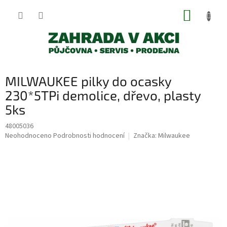
Přejít
NÁKUP
na
obsah
KOŠÍK
MILWAUKEE pilky do ocasky
230*5TPi demolice, dřevo, plasty
5ks
48005036
Průměrné
Neohodnoceno
Podrobnosti hodnocení
Značka:
Milwaukee
hodnocení
produktu
je
0,0
z
5
hvězdiček.