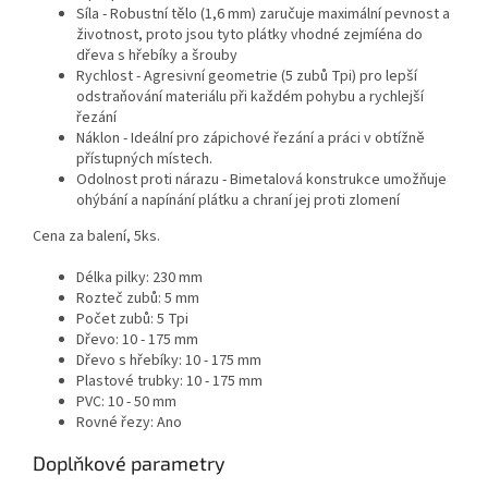
Síla - Robustní tělo (1,6 mm) zaručuje maximální pevnost a
životnost, proto jsou tyto plátky vhodné zejmíéna do
dřeva s hřebíky a šrouby
Rychlost - Agresivní geometrie (5 zubů Tpi) pro lepší
odstraňování materiálu při každém pohybu a rychlejší
řezání
Náklon - Ideální pro zápichové řezání a práci v obtížně
přístupných místech.
Odolnost proti nárazu - Bimetalová konstrukce umožňuje
ohýbání a napínání plátku a chraní jej proti zlomení
Cena za balení, 5ks.
Délka pilky: 230 mm
Rozteč zubů: 5 mm
Počet zubů: 5 Tpi
Dřevo: 10 - 175 mm
Dřevo s hřebíky: 10 - 175 mm
Plastové trubky: 10 - 175 mm
PVC: 10 - 50 mm
Rovné řezy: Ano
Doplňkové parametry