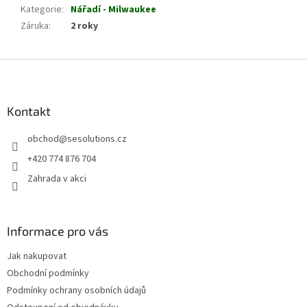
Kategorie
:
Nářadí - Milwaukee
Záruka
:
2 roky
Z
á
p
a
Kontakt
t
obchod
@
sesolutions.cz
í
+420 774 876 704
Zahrada v akci
Informace pro vás
Jak nakupovat
Obchodní podmínky
Podmínky ochrany osobních údajů