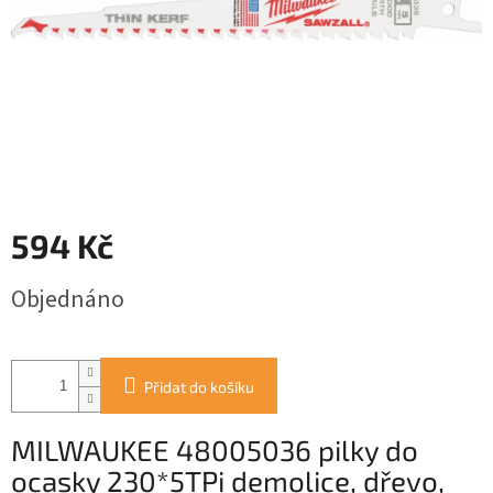
594 Kč
Měrná
Objednáno
cena:
Přidat do košíku
MILWAUKEE 48005036 pilky do
ocasky 230*5TPi demolice, dřevo,