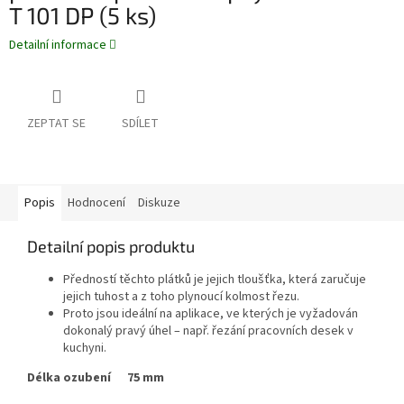
T 101 DP (5 ks)
Detailní informace
ZEPTAT SE
SDÍLET
Popis
Hodnocení
Diskuze
Detailní popis produktu
Předností těchto plátků je jejich tloušťka, která zaručuje
jejich tuhost a z toho plynoucí kolmost řezu.
Proto jsou ideální na aplikace, ve kterých je vyžadován
dokonalý pravý úhel – např. řezání pracovních desek v
kuchyni.
Délka ozubení
75 mm