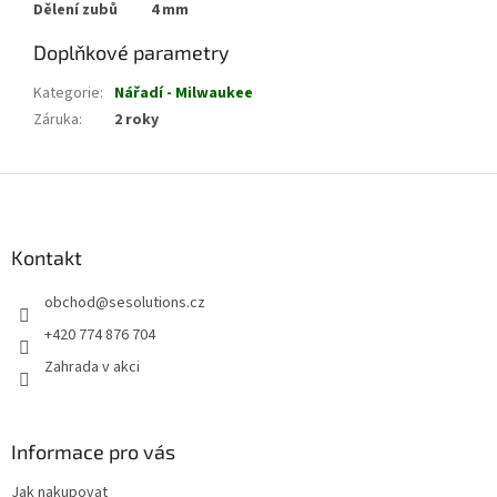
Dělení zubů
4 mm
Doplňkové parametry
Kategorie
:
Nářadí - Milwaukee
Záruka
:
2 roky
Z
á
p
a
Kontakt
t
obchod
@
sesolutions.cz
í
+420 774 876 704
Zahrada v akci
Informace pro vás
Jak nakupovat