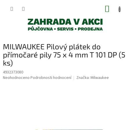
Přejít
NÁKUP
na
obsah
KOŠÍK
MILWAUKEE Pilový plátek do
přímočaré pily 75 x 4 mm T 101 DP (5
ks)
4932373080
Průměrné
Neohodnoceno
Podrobnosti hodnocení
Značka:
Milwaukee
hodnocení
produktu
je
0,0
z
5
hvězdiček.