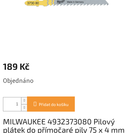
189 Kč
Měrná
Objednáno
cena:
Přidat do košíku
MILWAUKEE 4932373080 Pilový
plátek do přímočaré pily 75 x 4 mm