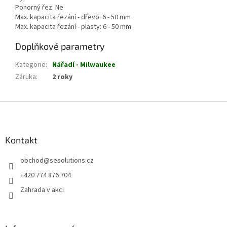
Ponorný řez: Ne
Max. kapacita řezání - dřevo: 6 - 50 mm
Max. kapacita řezání - plasty: 6 - 50 mm
Doplňkové parametry
Kategorie
:
Nářadí - Milwaukee
Záruka
:
2 roky
Z
á
p
a
Kontakt
t
obchod
@
sesolutions.cz
í
+420 774 876 704
Zahrada v akci