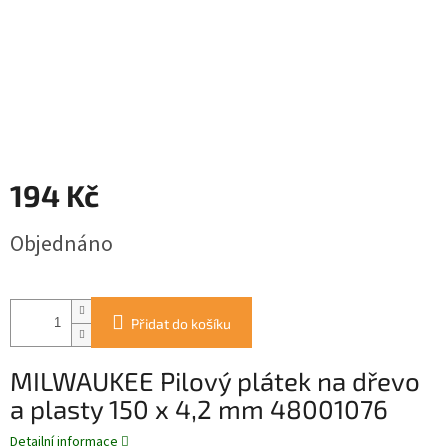
194 Kč
Měrná
Objednáno
cena:
Přidat do košíku
MILWAUKEE Pilový plátek na dřevo
a plasty 150 x 4,2 mm 48001076
Detailní informace