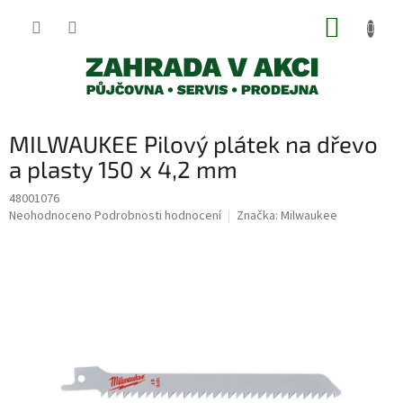
Přejít
NÁKUP
na
obsah
KOŠÍK
MILWAUKEE Pilový plátek na dřevo
a plasty 150 x 4,2 mm
48001076
Průměrné
Neohodnoceno
Podrobnosti hodnocení
Značka:
Milwaukee
hodnocení
produktu
je
0,0
z
5
hvězdiček.