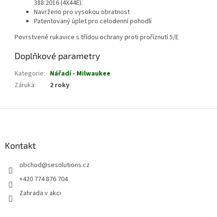
388:2016 (4X44E).
Navrženo pro vysokou obratnost
Patentovaný úplet pro celodenní pohodlí
Povrstvené rukavice s třídou ochrany proti proříznutí 5/E
Doplňkové parametry
Kategorie
:
Nářadí - Milwaukee
Záruka
:
2 roky
Z
á
p
a
Kontakt
t
obchod
@
sesolutions.cz
í
+420 774 876 704
Zahrada v akci