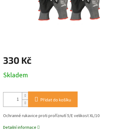
330 Kč
Měrná
Skladem
cena:
Přidat do košíku
Ochranné rukavice proti proříznutí 5/E velikost XL/10
Detailní informace