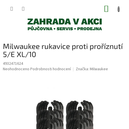
Přejít
NÁKUP
na
obsah
KOŠÍK
Milwaukee rukavice proti proříznutí
5/E XL/10
4932471624
Průměrné
Neohodnoceno
Podrobnosti hodnocení
Značka:
Milwaukee
hodnocení
produktu
je
0,0
z
5
hvězdiček.