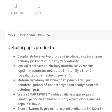
ZEPTAT SE
SDÍLET
Popis
Hodnocení
Diskuze
Detailní popis produktu
Dvojitá nitrilová vrstva pro delší životnost a vyšší stupeň
ochrany při kontaktu s ostrými předměty.
Vynikající přilnavost, nitrilový materiál se vyznačuje
lepšími vlastnostmi než ostatní materiály v širokém
rozsahu teplot a mastných povrchů.
Materiál vyrobený vlastním postupem pletení pro
celodenní pohodlné nošení s vysokou prodyšností při
celodenní práci.
Vrstva SMARTSWIPE™ v oblasti dlaně a špiček prstů
umožňuje používat zařízení s dotykovým displejem bez
sejmutí rukavic.
S certifikátem EU pro ochranu proti proříznutí: EN 420 a EN