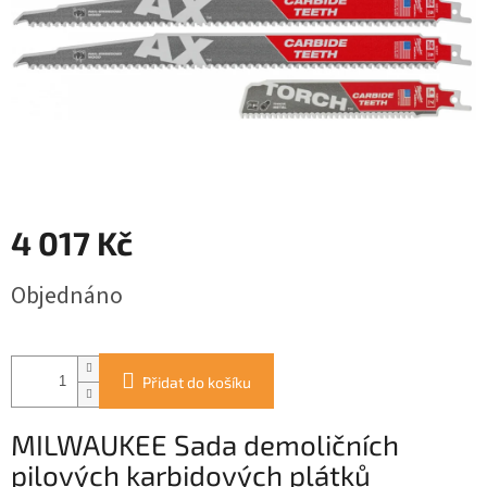
4 017 Kč
Měrná
Objednáno
cena:
Přidat do košíku
MILWAUKEE Sada demoličních
pilových karbidových plátků