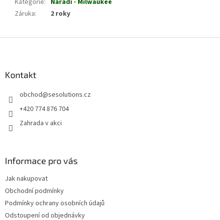
Kategorie
:
Nářadí - Milwaukee
Záruka
:
2 roky
Z
á
p
a
Kontakt
t
obchod
@
sesolutions.cz
í
+420 774 876 704
Zahrada v akci
Informace pro vás
Jak nakupovat
Obchodní podmínky
Podmínky ochrany osobních údajů
Odstoupení od objednávky