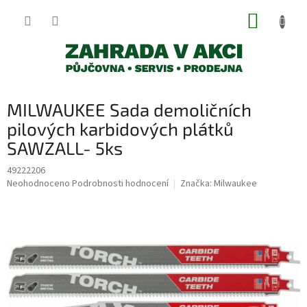
Přejít
NÁKUP
na
obsah
KOŠÍK
MILWAUKEE Sada demoličních
pilových karbidových plátků
SAWZALL- 5ks
49222206
Průměrné
Neohodnoceno
Podrobnosti hodnocení
Značka:
Milwaukee
hodnocení
produktu
je
0,0
z
5
hvězdiček.