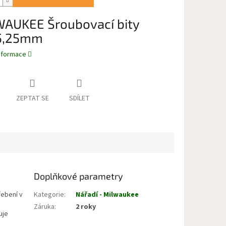
AUKEE Šroubovací bity
5,25mm
informace
ZEPTAT SE
SDÍLET
Doplňkové parametry
řebení v
Kategorie
:
Nářadí - Milwaukee
Záruka
:
2 roky
uje