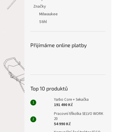
Značky
Milwaukee
Stihl
Přijímáme online platby
Top 10 produktů
Yarbo Core + Sekačka
191 490 Kč
Pracovní tříkolka SELVO WORK
20
54 990 Kč