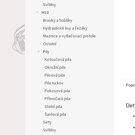
n
Svítilny
e
M18
l
Brusky a hoblíky
Hydraulické lisy a řezáky
Maznice a vytlačovací pistole
Ostatní
Pily
Kotoučová pila
Okružní pila
Pásová pila
Pila na kov
Popi
Pokosová pila
Přímočará pila
Det
Stolní pila
Šavlová pila
Sety
Svítilny