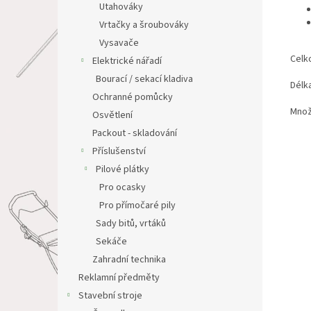
Utahováky
Vrtačky a šroubováky
Vysavače
Celk
Elektrické nářadí
Bourací / sekací kladiva
Dé
Ochranné pomůcky
Množ
Osvětlení
Packout - skladování
Příslušenství
Pilové plátky
Pro ocasky
Pro přímočaré pily
Sady bitů, vrtáků
Sekáče
Zahradní technika
Reklamní předměty
Stavební stroje