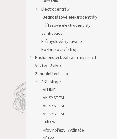
Čerpadla
Elektrocentrály
Jednofázové elektrocentrály
Třífázové elektrocentrály
Jamkovače
Průmyslové vysavače
Rozbrušovací stroje
Příslušenství k zahradnímu nářadí
Vozíky - Selvo
Zahradní technika
AKU stroje
AI LINIE
AK SYSTÉM
AP SYSTÉM
AS SYSTÉM
Fukary
Křovinořezy, vyžínače
Nůžky