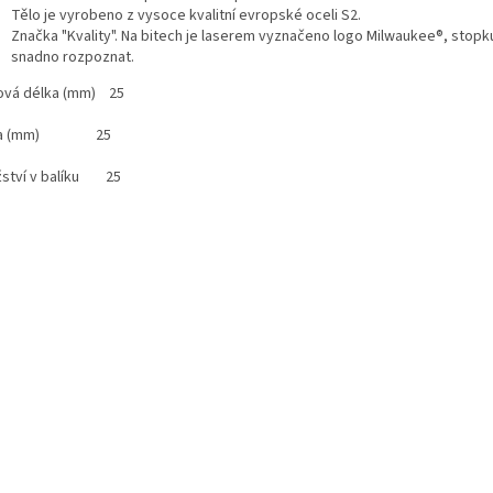
Tělo je vyrobeno z vysoce kvalitní evropské oceli S2.
Značka "Kvality". Na bitech je laserem vyznačeno logo Milwaukee®, stopk
snadno rozpoznat.
ová délka (mm) 25
lka (mm) 25
ství v balíku 25