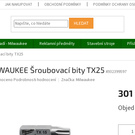
JAK NAKUPOVAT
OBCHODNÍ PODMÍNKY
PODMÍNKY OCHRANY OS
HLEDAT
adí - Milwaukee
Reklamní předměty
Stavební stroje
Přís
cí bity TX25
WAUKEE Šroubovací bity TX25
4932399597
né
noceno
Podrobnosti hodnocení
Značka:
Milwaukee
ní
301
u
Měrná
Obje
cena:
ek.