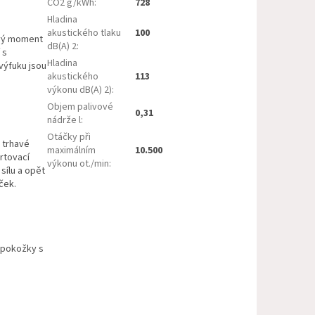
CO2 g/kWh
:
728
Hladina
akustického tlaku
100
ivý moment
dB(A) 2
:
 s
Hladina
výfuku jsou
akustického
113
výkonu dB(A) 2)
:
Objem palivové
0,31
nádrže l
:
Otáčky při
 trhavé
maximálním
10.500
artovací
výkonu ot./min
:
sílu a opět
ček.
u pokožky s