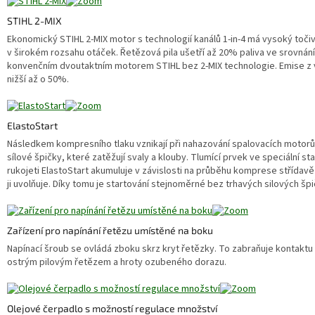
STIHL 2-MIX
Ekonomický STIHL 2-MIX motor s technologií kanálů 1-in-4 má vysoký toč
v širokém rozsahu otáček. Řetězová pila ušetří až 20% paliva ve srovnání
konvenčním dvoutaktním motorem STIHL bez 2-MIX technologie. Emise z 
nižší až o 50%.
ElastoStart
Následkem kompresního tlaku vznikají při nahazování spalovacích motorů
sílové špičky, které zatěžují svaly a klouby. Tlumící prvek ve speciální st
rukojeti ElastoStart akumuluje v závislosti na průběhu komprese střídavě 
ji uvolňuje. Díky tomu je startování stejnoměrné bez trhavých silových špi
Zařízení pro napínání řetězu umístěné na boku
Napínací šroub se ovládá zboku skrz kryt řetězky. To zabraňuje kontakt
ostrým pilovým řetězem a hroty ozubeného dorazu.
Olejové čerpadlo s možností regulace množství