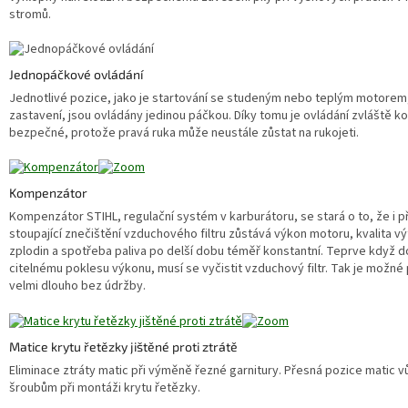
stromů.
Jednopáčkové ovládání
Jednotlivé pozice, jako je startování se studeným nebo teplým motorem
zastavení, jsou ovládány jedinou páčkou. Díky tomu je ovládání zvláště ko
bezpečné, protože pravá ruka může neustále zůstat na rukojeti.
Kompenzátor
Kompenzátor STIHL, regulační systém v karburátoru, se stará o to, že i p
stoupající znečištění vzduchového filtru zůstává výkon motoru, kvalita v
zplodin a spotřeba paliva po delší dobu téměř konstantní. Teprve když d
citelnému poklesu výkonu, musí se vyčistit vzduchový filtr. Tak je možné
velmi dlouho bez údržby.
Matice krytu řetězky jištěné proti ztrátě
Eliminace ztráty matic při výměně řezné garnitury. Přesná pozice matic v
šroubům při montáži krytu řetězky.