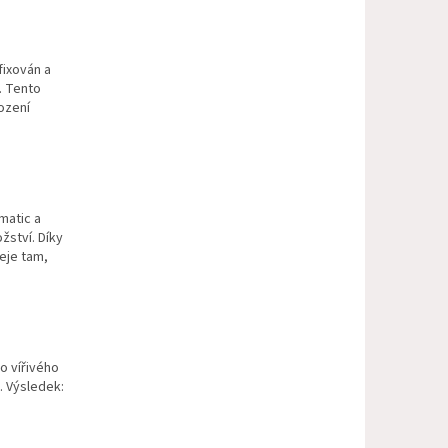
fixován a
. Tento
ození
matic a
žství. Díky
eje tam,
o vířivého
. Výsledek: