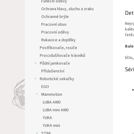
Funkční oděvy
Ochrana hlavy, sluchu a zraku
Det
Ochranné brýle
Nejv
Pracovní obuv
kalib
Pracovní oděvy
řetě
Rukavice a doplňky
Bale
Postřikovače, rosiče
Provzdušňovače trávníků
lištu
Půdní jamkovače
Sér
Příslušenství
Robotické sekačky
EGO
Mammotion
LUBA AWD
LUBA mini AWD
YUKA
YUKA mini
STIHL