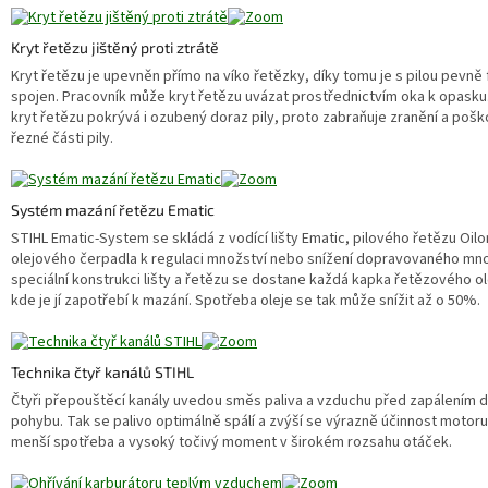
Kryt řetězu jištěný proti ztrátě
Kryt řetězu je upevněn přímo na víko řetězky, díky tomu je s pilou pevně 
spojen. Pracovník může kryt řetězu uvázat prostřednictvím oka k opasku
kryt řetězu pokrývá i ozubený doraz pily, proto zabraňuje zranění a pošk
řezné části pily.
Systém mazání řetězu Ematic
STIHL Ematic-System se skládá z vodící lišty Ematic, pilového řetězu Oilo
olejového čerpadla k regulaci množství nebo snížení dopravovaného mno
speciální konstrukci lišty a řetězu se dostane každá kapka řetězového ol
kde je jí zapotřebí k mazání. Spotřeba oleje se tak může snížit až o 50%.
Technika čtyř kanálů STIHL
Čtyři přepouštěcí kanály uvedou směs paliva a vzduchu před zapálením d
pohybu. Tak se palivo optimálně spálí a zvýší se výrazně účinnost motoru
menší spotřeba a vysoký točivý moment v širokém rozsahu otáček.