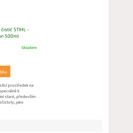
 čistič STIHL -
an 500ml
Skladem
šíku
istící prostředek na
speciálně k
ní staré, především
ečistoty, jako
 nebo zbytky