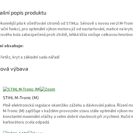
ailní popis produktu
ýkonnější pila k ošetřování stromů od STIHLu. Sériově s novou verzí M-Troni
rační funkcí, pro optimální výkon motoru již od nastartování, matice na kryt
zového kola zabezpečená proti ztrátě, lehká lišta snižuje celkovou hmotnos
ní obsahuje:
, řetěz, kryt a základní sadu nářadí
iová výbava
STIHL M-Tronic (M)
Plně elektronická regulace okamžiku zážehu a dávkování paliva. Řízení m
M-Tronic (M) zajišťuje v každém provozním stavu stále optimální výkon m
konstantní maximální otáčky a velmi dobré vlastnosti při zrychlení. Ruční 
karburátoru zcela odpadá.