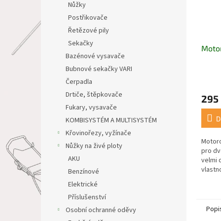
Nůžky
Postřikovače
Řetězové pily
Sekačky
Motor
Bazénové vysavače
Bubnové sekačky VARI
Čerpadla
Drtiče, štěpkovače
295
Fukary, vysavače
D
KOMBISYSTÉM A MULTISYSTÉM
Křovinořezy, vyžínače
Motoro
Nůžky na živé ploty
pro dv
AKU
velmi 
vlastn
Benzínové
směsi,
Elektrické
intenz
Příslušenství
Popi
Osobní ochranné oděvy