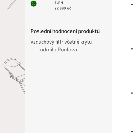
TWIN
72 990 Kč
Poslední hodnocení produktů
Vzduchový filtr včetně krytu
Ludmila Poulova
|
Hodnocení produktu je 5 z 5 hvězdiček.