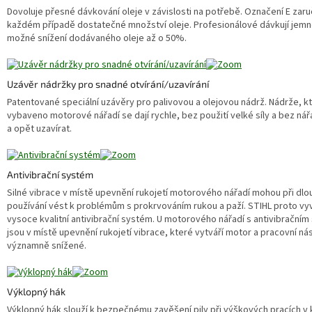
Dovoluje přesné dávkování oleje v závislosti na potřebě. Označení E zaru
každém případě dostatečné množství oleje. Profesionálové dávkují jemně
možné snížení dodávaného oleje až o 50%.
Uzávěr nádržky pro snadné otvírání/uzavírání
Patentované speciální uzávěry pro palivovou a olejovou nádrž. Nádrže, kt
vybaveno motorové nářadí se dají rychle, bez použití velké síly a bez nář
a opět uzavírat.
Antivibrační systém
Silné vibrace v místě upevnění rukojetí motorového nářadí mohou při d
používání vést k problémům s prokrvováním rukou a paží. STIHL proto vyv
vysoce kvalitní antivibrační systém. U motorového nářadí s antivibračn
jsou v místě upevnění rukojetí vibrace, které vytváří motor a pracovní nás
významně snížené.
Výklopný hák
Výklopný hák slouží k bezpečnému zavěšení pily při výškových pracích v