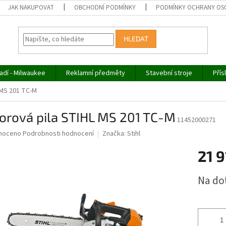
JAK NAKUPOVAT
OBCHODNÍ PODMÍNKY
PODMÍNKY OCHRANY OS
HLEDAT
adí - Milwaukee
Reklamní předměty
Stavební stroje
Přís
 MS 201 TC-M
orová pila STIHL MS 201 TC-M
11452000271
né
noceno
Podrobnosti hodnocení
Značka:
Stihl
ní
21 9
u
Měrná
Na do
cena:
ek.