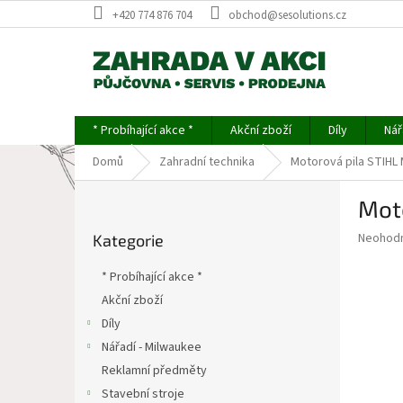
Přejít
+420 774 876 704
obchod@sesolutions.cz
na
obsah
* Probíhající akce *
Akční zboží
Díly
Nář
Domů
Zahradní technika
Motorová pila STIHL
P
Mot
o
Přeskočit
s
Průměr
Neohod
Kategorie
kategorie
t
hodnoce
r
produkt
* Probíhající akce *
a
je
Akční zboží
0,0
n
z
Díly
n
5
í
Nářadí - Milwaukee
hvězdič
p
Reklamní předměty
a
Stavební stroje