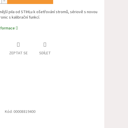
ější pila od STIHLu k ošetřování stromů, sériově s novou
onic s kalibrační funkcí.
informace
ZEPTAT SE
SDÍLET
Kód:
00008819400