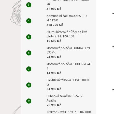
Pracovní tříkolka SELVO WORK
20
54 990 Kč
Komunální žací traktor SECO
MP 122D
568 700 Kč
Akumulátorové nůžky na živé
ploty STIHL HSA 100
10 690 Kč
Motorová sekačka HONDA HRN
536 VK
23 990 Kč
Motorová sekačka STIHL RM 248
T
13 990 Kč
Elektrická tříkolka SELVO 31000
Li
53 990 Kč
Bubnová sekačka DS-521Z
Agatha
28 990 Kč
Traktor Riwall PRO RLT 102 HRD