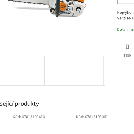
Nejvýkonn
verzí M-Tr
Detailní 
TISK
sející produkty
Kód:
07813198410
Kód:
07813198061