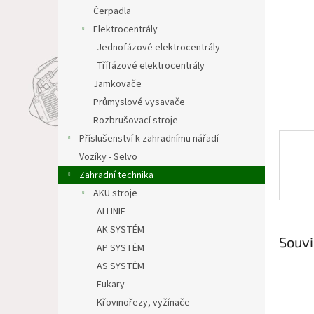
n
Čerpadla
e
Elektrocentrály
l
Jednofázové elektrocentrály
Třífázové elektrocentrály
Jamkovače
Průmyslové vysavače
Rozbrušovací stroje
Příslušenství k zahradnímu nářadí
Vozíky - Selvo
Zahradní technika
AKU stroje
AI LINIE
AK SYSTÉM
Souvi
AP SYSTÉM
AS SYSTÉM
Fukary
Křovinořezy, vyžínače