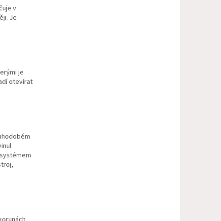
čuje v
ji. Je
erými je
adí otevírat
louhodobém
inul
ím systémem
troj,
 korunách