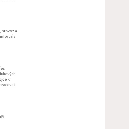
, provoz a
mfortní a
řes
ýfukových
ojde k
 pracovat
ůči