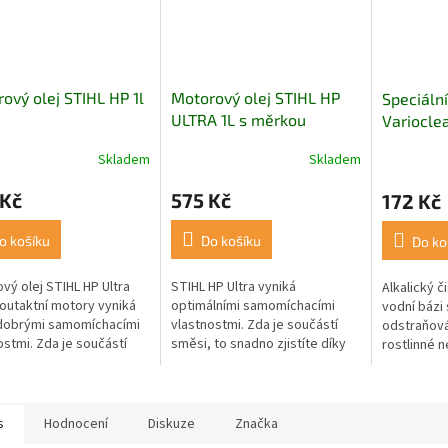
ový olej STIHL HP 1l
Motorový olej STIHL HP
Speciální
ULTRA 1L s měrkou
Variocle
Skladem
Skladem
Průměrné
hodnocení
 Kč
575 Kč
172 Kč
produktu
je
5,0
o košíku
Do košíku
Do ko
z
5
vý olej STIHL HP Ultra
STIHL HP Ultra vyniká
Alkalický č
hvězdiček.
outaktní motory vyniká
optimálními samomíchacími
vodní bázi 
dobrými samomíchacími
vlastnostmi. Zda je součástí
odstraňová
ostmi. Zda je součástí
směsi, to snadno zjistíte díky
rostlinné n
 to snadno zjistíte díky
intenzivní zelené barvě.
pryskyřice
ivní červené barvě.
biooleje.
s
Hodnocení
Diskuze
Značka