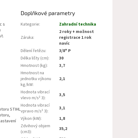
Doplňkové parametry
c s
Kategorie
:
Zahradní technika
u
2 roky + možnost
t.
Záruka
:
registrace 1 rok
navíc
Dělení řetězu
:
3/8" P
Délka lišty (cm)
:
30
Hmotnost (kg)
:
3,7
Hmotnost na
jednotku výkonu
2,1
kg/kW
:
Hodnota vibrací
3,5
vlevo m/s² 3)
:
Hodnota vibrací
3,1
otoru STIHL
vpravo m/s² 3)
:
otoru,
Výkon (kW)
:
1,8
nastavení
Zdvihový objem
35,2
(cm3)
: