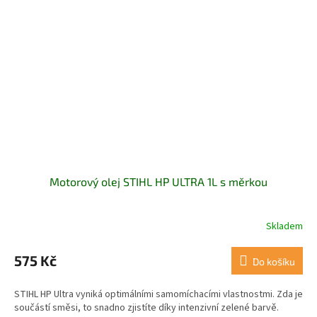
Motorový olej STIHL HP ULTRA 1L s měrkou
Skladem
Průměrné
hodnocení
produktu
575 Kč
Do košíku
je
5,0
STIHL HP Ultra vyniká optimálními samomíchacími vlastnostmi. Zda je
z
součástí směsi, to snadno zjistíte díky intenzivní zelené barvě.
5