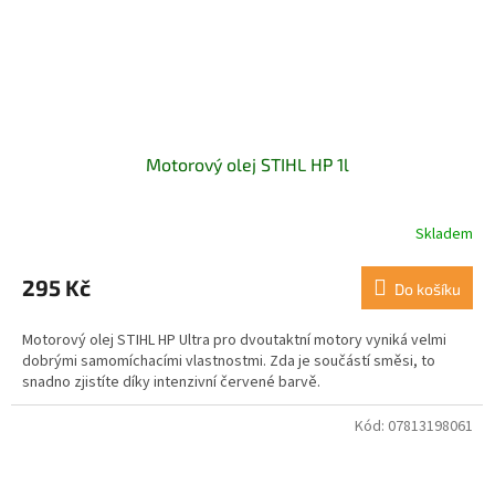
Motorový olej STIHL HP 1l
Skladem
295 Kč
Do košíku
Motorový olej STIHL HP Ultra pro dvoutaktní motory vyniká velmi
dobrými samomíchacími vlastnostmi. Zda je součástí směsi, to
snadno zjistíte díky intenzivní červené barvě.
Kód:
07813198061