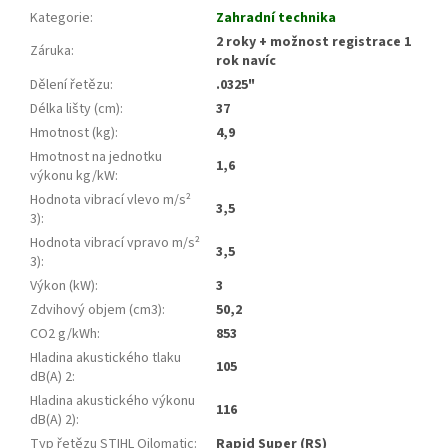
Kategorie
:
Zahradní technika
2 roky + možnost registrace 1
Záruka
:
rok navíc
Dělení řetězu
:
.0325"
Délka lišty (cm)
:
37
Hmotnost (kg)
:
4,9
Hmotnost na jednotku
1,6
výkonu kg/kW
:
Hodnota vibrací vlevo m/s²
3,5
3)
:
Hodnota vibrací vpravo m/s²
3,5
3)
:
Výkon (kW)
:
3
Zdvihový objem (cm3)
:
50,2
CO2 g/kWh
:
853
Hladina akustického tlaku
105
dB(A) 2
:
Hladina akustického výkonu
116
dB(A) 2)
:
Typ řetězu STIHL Oilomatic
:
Rapid Super (RS)