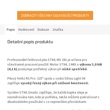
hvězdiček.
ZOBRAZIT VŠECHNY SOUVISEJÍCÍ PRODUKTY
Popis
Hodnocení
Diskuze
Značka
Detailní popis produktu
Profesionální řetězová pila STIHL MS 261 je určena pro
všestranné pracovní použití.
Motor STIHL 2-MIX
o
výkonu 3,0 kW
(4,1 k)
poskytuje potřebný výkon při
nízké spotřebě
.
Pilový řetěz
RS Pro .325"
spolu s vodicí lištou Light 04
zajišťuje
vysoký řezný výkon při snížené hmotnosti
.
Systém STIHL Ematic zajišťuje, že každá kapka oleje je
nasměrována tam, kde je potřeba, takže můžete pokračovat v
dlouhodobém používání s co nejmenšími přestávkami.