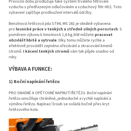
Provozní dobu prodlužuje také
systém trvalého filtrování
vzduchu
s předřazeným odlučováním a vzduchový filtr HD2. Toto
vybavení zajišťuje prodloužení intervalů údržby.
Benzínová řetězová pila STIHL MS 261 je ideálně vybavena
pro
lesnické práce v tenkých a středně silných porostech
. S
poměrem výkonu k hmotnosti 1,6 kg/kW můžete
pracovat
obzvlášť hbitě a vytrvale
. Díky tomu můžete rychle a
efektivně provádět zejména ořezávání a zkracování kmenů
stromů.
I kácení tenkých stromů
vám tak půjde snadno od
ruky.
VÝBAVA A FUNKCE:
1) Boční napínání řetězu
PRO SNADNÉ A OPĚTOVNÉ NAPNUTÍ ŘETĚZU. Boční napínání
řetězu umožňuje chráněné, jednoduché a rychlé napínání a
výměnu řetězu. Napínací šroub se ovládá bočně přes kryt
řetězového kola.