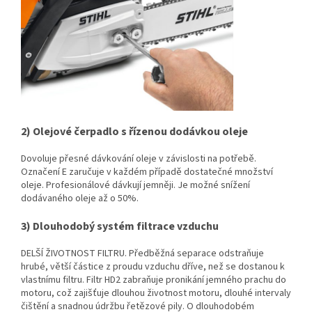
2) Olejové čerpadlo s řízenou dodávkou oleje
Dovoluje přesné dávkování oleje v závislosti na potřebě.
Označení E zaručuje v každém případě dostatečné množství
oleje. Profesionálové dávkují jemněji. Je možné snížení
dodávaného oleje až o 50%.
3) Dlouhodobý systém filtrace vzduchu
DELŠÍ ŽIVOTNOST FILTRU. Předběžná separace odstraňuje
hrubé, větší částice z proudu vzduchu dříve, než se dostanou k
vlastnímu filtru. Filtr HD2 zabraňuje pronikání jemného prachu do
motoru, což zajišťuje dlouhou životnost motoru, dlouhé intervaly
čištění a snadnou údržbu řetězové pily. O dlouhodobém