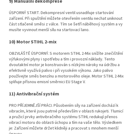
9) Manuální dekomprese
ÚSPORNÝ START. Dekompresní ventil usnadňuje startování
zařízení. Při spuštění můžete otevřením ventilu nechat uniknout
část stlačené směsi z válce. Tím se šetří náběhový systém a vy
musíte vyvinout menší sílu na startovací lano.
10) Motor STIHL 2-mix
OBZVLÁŠTĚ ÚSPORNÝ. S motorem STIHL 2-Mix snížíte znečištění
výfukovými plyny i spotřebu a tím i provozní náklady. Tento
dvoutaktní motor je konstruován s nízkými nároky na údržbu a
efektivně využívá palivo i při vysokém výkonu. Jako palivo
používejte směs benzínu a motorového oleje. Motor STIHL 2-Mix
splňuje přísnou emisní směrnici EU Stage V.
11) Antivibrační systém
PRO PŘÍJEMNĚJŠÍ PRÁCI. Působením síly na zařízení dochází k
vibracím, které jsou patrné především v oblasti rukojeti. Tlumicí
a pružicí prvky antivibračního systému STIHL redukují přenos
vibrací motoru do oblasti úchopu a tím na vaše tělo. Výsledkem
je: Zařízení můžete držet klidněji a pracovat s mnohem menší
únavou.