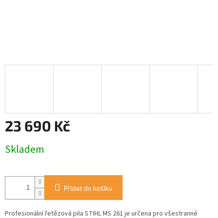
23 690 Kč
Měrná
Skladem
cena:
Přidat do košíku
Profesionální řetězová pila STIHL MS 261 je určena pro všestranné