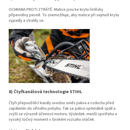
OCHRANA PROTI ZTRÁTĚ. Matice jsou ke krytu řetězky
připevněny pevně. To znemožňuje, aby matice při sejmutí krytu
vypadly a ztratily se.
8) Čtyřkanálová technologie STIHL
Čtyři přepouštěcí kanály uvedou směs paliva a vzduchu před
zapálením do vířivého pohybu. Tak se palivo optimálně spálí a
zvýší se výrazně účinnost motoru. Výsledek: menší spotřeba a
vysoký točivý moment v širokém rozsahu otáček.