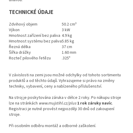
TECHNICKÉ ÚDAJE
Zdvihový objem
50.2 cm³
Výkon
3 kW
Hmotnost zařízení bez paliva
4.9 kg
Hmotnost systému bez paliva
5.85 kg
Řezná délka
37 cm
Šířka drážky
1.60 mm
Rozteč pilového řetězu
.325"
V závislosti na zemi jsou možné odchylky od tohoto sortimentu
produktů a od těchto údajů. Vyhrazujeme si právo na změny
techniky, vybavení, ceny a nabízeného příslušenství.
Na stroj je poskytována záruka v délce 2 roky. Po nákupu stroje
lze na stránkách
www.mujstihl.cz/plus
1 rok záruky navíc
.
Registraci je nutné provést nejpozději 30 dnů od zakoupení
stroje.
Při osobním odběru montáž a odborné zaškolení.