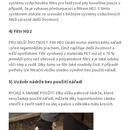
systému vzduchového filtru pro řetězové pily hovoříme pouze v
případě, že je vybaven předseparací a filtrem HD2. S tímto
systémem získáte ve srovnání s běžnými systémy vzduchových
filtrů výrazně delší životnost.
4) Filtr HD2
PRO DELŠÍ ŽIVOTNOST. Filtr HD2 chrání motor elektrického nářadí
i před nejjemnějším prachem, čímž zajišťuje delší životnost a
nižší opotřebení. Filtr vyrobený z materiálu PET má až o 70 %
jemnější póry než vliesové a polyamidové filtry a je také odolný
vůči oleji a vodě. Díky tomu se filtr také snadněji čistí. V případě
potřeby lze filtrační vložku snadno vyměnit bez použití nářadí.
5) Uzávěr nádrže bez použití nářadí
RYCHLÉ A SNADNÉ POUŽITÍ. Díky víčku palivové nádrže, které
nevyžaduje použití nářadí, můžete díky bajonetovému zámku
otevřít a zavřít nádrž na olej a palivo v několika málo krocích.