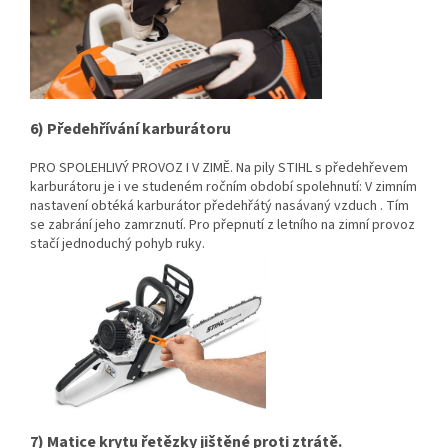
6) Předehřívání karburátoru
PRO SPOLEHLIVÝ PROVOZ I V ZIMĚ. Na pily STIHL s předehřevem
karburátoru je i ve studeném ročním období spolehnutí: V zimním
nastavení obtéká karburátor předehřátý nasávaný vzduch . Tím
se zabrání jeho zamrznutí. Pro přepnutí z letního na zimní provoz
stačí jednoduchý pohyb ruky.
7) Matice krytu řetězky jištěné proti ztrátě.