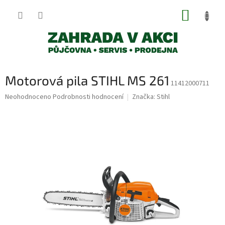
Přejít
NÁKUP
na
obsah
KOŠÍK
Motorová pila STIHL MS 261
11412000711
Průměrné
Neohodnoceno
Podrobnosti hodnocení
Značka:
Stihl
hodnocení
produktu
je
0,0
z
5
hvězdiček.