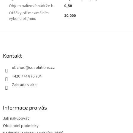
Objem palivové nádrže l
:
0,50
Otáčky při maximálním
10.000
výkonu ot./min
:
Z
á
p
a
Kontakt
t
obchod
@
sesolutions.cz
í
+420 774 876 704
Zahrada v akci
Informace pro vás
Jak nakupovat
Obchodní podmínky