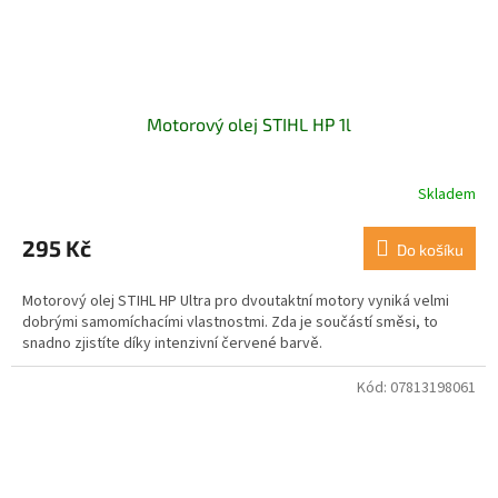
Motorový olej STIHL HP 1l
Skladem
295 Kč
Do košíku
Motorový olej STIHL HP Ultra pro dvoutaktní motory vyniká velmi
dobrými samomíchacími vlastnostmi. Zda je součástí směsi, to
snadno zjistíte díky intenzivní červené barvě.
Kód:
07813198061