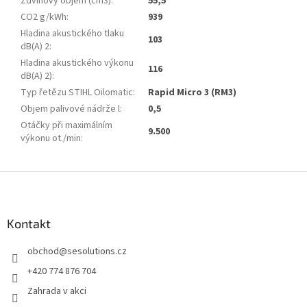
Zdvihový objem (cm3)
:
55,5
CO2 g/kWh
:
939
Hladina akustického tlaku
103
dB(A) 2
:
Hladina akustického výkonu
116
dB(A) 2)
:
Typ řetězu STIHL Oilomatic
:
Rapid Micro 3 (RM3)
Objem palivové nádrže l
:
0,5
Otáčky při maximálním
9.500
výkonu ot./min
:
Z
á
p
a
Kontakt
t
obchod
@
sesolutions.cz
í
+420 774 876 704
Zahrada v akci