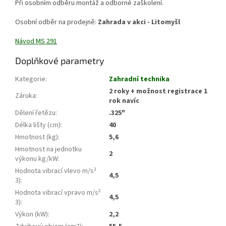
Při osobním odběru montáž a odborné zaškolení.
Osobní odběr na prodejně:
Zahrada v akci - Litomyšl
Návod MS 291
Doplňkové parametry
Kategorie
:
Zahradní technika
2 roky + možnost registrace 1
Záruka
:
rok navíc
Dělení řetězu
:
.325"
Délka lišty (cm)
:
40
Hmotnost (kg)
:
5,6
Hmotnost na jednotku
2
výkonu kg/kW
:
Hodnota vibrací vlevo m/s²
4,5
3)
:
Hodnota vibrací vpravo m/s²
4,5
3)
:
Výkon (kW)
:
2,2