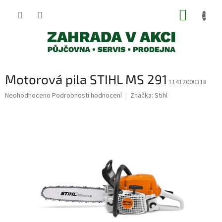
Přejít
NÁKUP
na
obsah
KOŠÍK
Motorová pila STIHL MS 291
11412000318
Průměrné
Neohodnoceno
Podrobnosti hodnocení
Značka:
Stihl
hodnocení
produktu
je
0,0
z
5
hvězdiček.