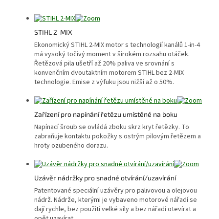
STIHL 2-MIX
Ekonomický STIHL 2-MIX motor s technologií kanálů 1-in-4
má vysoký točivý moment v širokém rozsahu otáček.
Řetězová pila ušetří až 20% paliva ve srovnání s
konvenčním dvoutaktním motorem STIHL bez 2-MIX
technologie. Emise z výfuku jsou nižší až o 50%.
Zařízení pro napínání řetězu umístěné na boku
Napínací šroub se ovládá zboku skrz kryt řetězky. To
zabraňuje kontaktu pokožky s ostrým pilovým řetězem a
hroty ozubeného dorazu.
Uzávěr nádržky pro snadné otvírání/uzavírání
Patentované speciální uzávěry pro palivovou a olejovou
nádrž. Nádrže, kterými je vybaveno motorové nářadí se
dají rychle, bez použití velké síly a bez nářadí otevírat a
opět uzavírat.