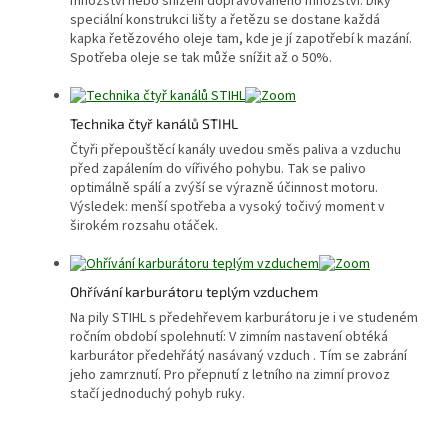
množství nebo snížení dopravovaného množství. Díky
speciální konstrukci lišty a řetězu se dostane každá
kapka řetězového oleje tam, kde je jí zapotřebí k mazání.
Spotřeba oleje se tak může snížit až o 50%.
Technika čtyř kanálů STIHL
Čtyři přepouštěcí kanály uvedou směs paliva a vzduchu
před zapálením do vířivého pohybu. Tak se palivo
optimálně spálí a zvýší se výrazně účinnost motoru.
Výsledek: menší spotřeba a vysoký točivý moment v
širokém rozsahu otáček.
Ohřívání karburátoru teplým vzduchem
Na pily STIHL s předehřevem karburátoru je i ve studeném
ročním období spolehnutí: V zimním nastavení obtéká
karburátor předehřátý nasávaný vzduch . Tím se zabrání
jeho zamrznutí. Pro přepnutí z letního na zimní provoz
stačí jednoduchý pohyb ruky.