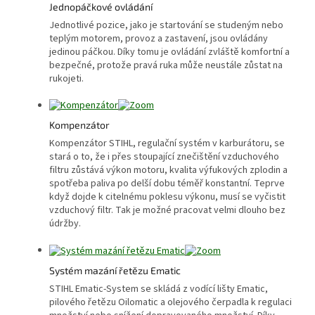
Jednopáčkové ovládání
Jednotlivé pozice, jako je startování se studeným nebo
teplým motorem, provoz a zastavení, jsou ovládány
jedinou páčkou. Díky tomu je ovládání zvláště komfortní a
bezpečné, protože pravá ruka může neustále zůstat na
rukojeti.
Kompenzátor
Kompenzátor STIHL, regulační systém v karburátoru, se
stará o to, že i přes stoupající znečištění vzduchového
filtru zůstává výkon motoru, kvalita výfukových zplodin a
spotřeba paliva po delší dobu téměř konstantní. Teprve
když dojde k citelnému poklesu výkonu, musí se vyčistit
vzduchový filtr. Tak je možné pracovat velmi dlouho bez
údržby.
Systém mazání řetězu Ematic
STIHL Ematic-System se skládá z vodící lišty Ematic,
pilového řetězu Oilomatic a olejového čerpadla k regulaci