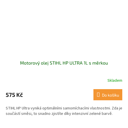
Motorový olej STIHL HP ULTRA 1L s měrkou
Skladem
Průměrné
hodnocení
produktu
575 Kč
Do košíku
je
5,0
STIHL HP Ultra vyniká optimálními samomíchacími vlastnostmi. Zda je
z
součástí směsi, to snadno zjistíte díky intenzivní zelené barvě.
5
hvězdiček.