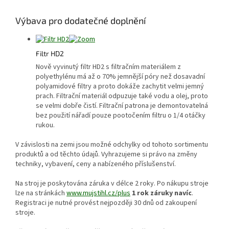
Výbava pro dodatečné doplnění
Filtr HD2
Nově vyvinutý filtr HD2 s filtračním materiálem z
polyethylénu má až o 70% jemnější póry než dosavadní
polyamidové filtry a proto dokáže zachytit velmi jemný
prach. Filtrační materiál odpuzuje také vodu a olej, proto
se velmi dobře čistí. Filtrační patrona je demontovatelná
bez použití nářadí pouze pootočením filtru o 1/4 otáčky
rukou.
V závislosti na zemi jsou možné odchylky od tohoto sortimentu
produktů a od těchto údajů. Vyhrazujeme si právo na změny
techniky, vybavení, ceny a nabízeného příslušenství.
Na stroj je poskytována záruka v délce 2 roky. Po nákupu stroje
lze na stránkách
www.mujstihl.cz/plus
1 rok záruky navíc
.
Registraci je nutné provést nejpozději 30 dnů od zakoupení
stroje.