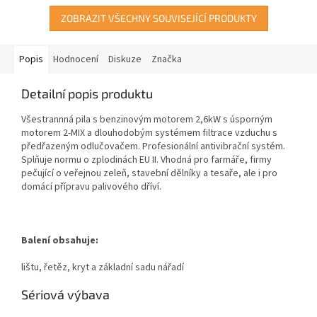
ZOBRAZIT VŠECHNY SOUVISEJÍCÍ PRODUKTY
Popis
Hodnocení
Diskuze
Značka
Detailní popis produktu
Všestrannná pila s benzinovým motorem 2,6kW s úsporným
motorem 2-MIX a dlouhodobým systémem filtrace vzduchu s
předřazeným odlučovačem. Profesionální antivibrační systém.
Splňuje normu o zplodinách EU II. Vhodná pro farmáře, firmy
pečující o veřejnou zeleň, stavební dělníky a tesaře, ale i pro
domácí přípravu palivového dříví.
Balení obsahuje:
lištu, řetěz, kryt a základní sadu nářadí
Sériová výbava