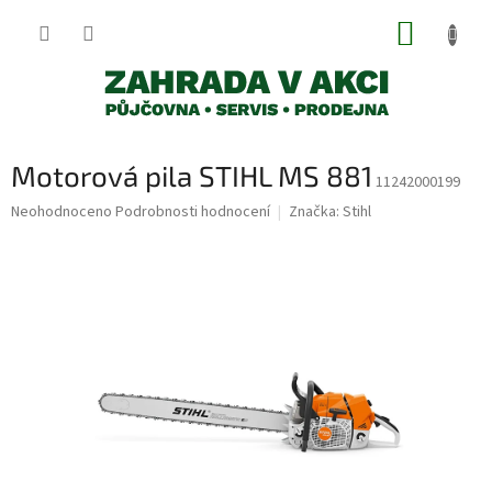
Přejít
NÁKUP
na
obsah
KOŠÍK
Motorová pila STIHL MS 881
11242000199
Průměrné
Neohodnoceno
Podrobnosti hodnocení
Značka:
Stihl
hodnocení
produktu
je
0,0
z
5
hvězdiček.