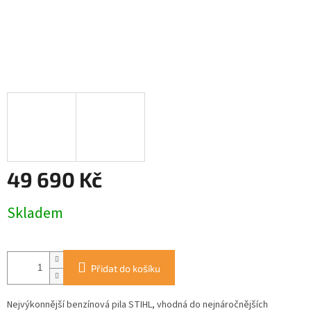
49 690 Kč
Měrná
Skladem
cena:
Přidat do košíku
Nejvýkonnější benzínová pila STIHL, vhodná do nejnáročnějších