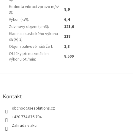
Hodnota vibrací vpravo m/s²
8,9
3)
:
Výkon (kW)
:
6,4
Zdvihový objem (cm3)
:
121,6
Hladina akustického výkonu
118
dB(A) 2)
:
Objem palivové nádrže l
:
1,3
Otáčky při maximálním
8.500
výkonu ot./min
:
Z
á
p
a
Kontakt
t
obchod
@
sesolutions.cz
í
+420 774 876 704
Zahrada v akci