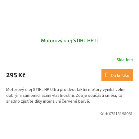
Motorový olej STIHL HP 1l
Skladem
295 Kč
Do košíku
Motorový olej STIHL HP Ultra pro dvoutaktní motory vyniká velmi
dobrými samomíchacími vlastnostmi. Zda je součástí směsi, to
snadno zjistíte díky intenzivní červené barvě.
Kód:
07813198061