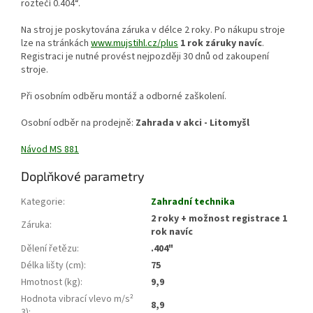
roztečí 0.404“.
Na stroj je poskytována záruka v délce 2 roky. Po nákupu stroje
lze na stránkách
www.mujstihl.cz/plus
1 rok záruky navíc
.
Registraci je nutné provést nejpozději 30 dnů od zakoupení
stroje.
Při osobním odběru montáž a odborné zaškolení.
Osobní odběr na prodejně:
Zahrada v akci - Litomyšl
Návod MS 881
Doplňkové parametry
Kategorie
:
Zahradní technika
2 roky + možnost registrace 1
Záruka
:
rok navíc
Dělení řetězu
:
.404"
Délka lišty (cm)
:
75
Hmotnost (kg)
:
9,9
Hodnota vibrací vlevo m/s²
8,9
3)
: