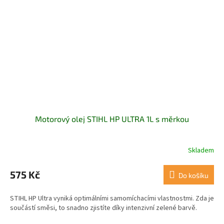
Motorový olej STIHL HP ULTRA 1L s měrkou
Skladem
Průměrné
hodnocení
produktu
575 Kč
Do košíku
je
5,0
STIHL HP Ultra vyniká optimálními samomíchacími vlastnostmi. Zda je
z
součástí směsi, to snadno zjistíte díky intenzivní zelené barvě.
5
hvězdiček.