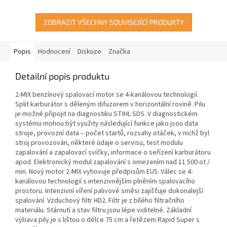
ZOBRAZIT VŠECHNY SOUVISEJÍCÍ PRODUKTY
Popis
Hodnocení
Diskuze
Značka
Detailní popis produktu
2-MIX benzínový spalovací motor se 4-kanálovou technologií.
Split karburátor s děleným difuzorem v horizontální rovině. Pilu
je možné připojit na diagnostiku STIHL SDS. V diagnostickém
systému mohou být využity následující funkce jako jsou data
stroje, provozní data – počet startů, rozsahy otáček, v nichž byl
stroj provozován, některé údaje o servisu, test modulu
zapalování a zapalovací svíčky, informace o seřízení karburátoru
apod. Elektronický modul zapalování s omezením nad 11 500 ot /
min. Nový motor 2-MIX vyhovuje předpisům EU5. Válec se 4-
kanálovou technologií s intenzivnějším plněním spalovacího
prostoru. Intenzivní víření palivové směsi zajišťuje dokonalejší
spalování. Vzduchový filtr HD2. Filtr je z bílého filtračního
materiálu. Stárnutí a stav filtru jsou lépe viditelné. Základní
výbava pily je s lištou o délce 75 cm a řetězem Rapid Super s