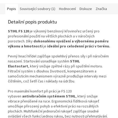
Popis
Související soubory (1)
Hodnocení
Diskuze
Značka
Detailní popis produktu
STIHL FS 120
je výkonný benzínový křovinořez určený pro
profesionální použití na větších plochách a v náročných
porostech. Díky
dokonalému vyvážení a výbornému poměru
výkonu a hmotnosti
je
ideální pro celodenní práci v terénu.
Pevný hnací hřídel zajišťuje spolehlivý přenos síly i při náročném
nasazení. Startování usnadňuje systém
STIHL
Elastostart
,
který snižuje zpětné rázy při spuštění motoru.
Filtrační systém s dlouhou životností, kompenzátorem a
samočisticím mechanismem výrazně prodlužuje intervaly mezi
čištěním, což šetří čas i náklady na údržbu.
Pro maximální komfort při práci je FS 120
vybaven
a
nti
vibračním systémem STIHL
, který snižuje
vibrace přenášené na ruce. Ergonomická řídítková rukojeť
umožňuje přirozený pohyb a efektivní práci na rozsáhlých
plochách. Multifunkční jednoruční rukojeť zajišťuje snadné
ovládání všech funkcí jednou rukou, bez nutnosti přehmatávání.