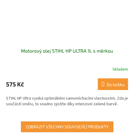
Motorový olej STIHL HP ULTRA 1L s měrkou
Skladem
Průměrné
hodnocení
produktu
575 Kč
Do košíku
je
5,0
STIHL HP Ultra vyniká optimálními samomíchacími vlastnostmi. Zda je
z
součástí směsi, to snadno zjistíte díky intenzivní zelené barvě.
5
hvězdiček.
ZOBRAZIT VŠECHNY SOUVISEJÍCÍ PRODUKTY