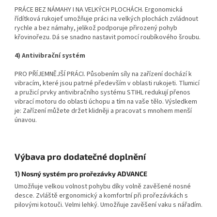
PRÁCE BEZ NÁMAHY I NA VELKÝCH PLOCHÁCH. Ergonomická
řídítková rukojeť umožňuje práci na velkých plochách zvládnout
rychle a bez námahy, jelikož podporuje přirozený pohyb
křovinořezu. Dá se snadno nastavit pomocí roubíkového šroubu.
4) Antivibrační systém
PRO PŘÍJEMNĚJŠÍ PRÁCI. Působením síly na zařízení dochází k
vibracím, které jsou patrné především v oblasti rukojeti. Tlumicí
a pružicí prvky antivibračního systému STIHL redukují přenos
vibrací motoru do oblasti úchopu a tím na vaše tělo. Výsledkem
je: Zařízení můžete držet klidněji a pracovat s mnohem menší
únavou.
Výbava pro dodatečné doplnění
1) Nosný systém pro prořezávky ADVANCE
Umožňuje velkou volnost pohybu díky volně zavěšené nosné
desce. Zvláště ergonomický a komfortní při prořezávkách s
pilovými kotouči. Velmi lehký. Umožňuje zavěšení vaku s nářadím.