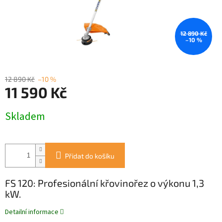
12 890 Kč
–10 %
12 890 Kč
–10 %
11 590 Kč
Měrná
Skladem
cena:
Přidat do košíku
FS 120: Profesionální křovinořez o výkonu 1,3
kW.
Detailní informace