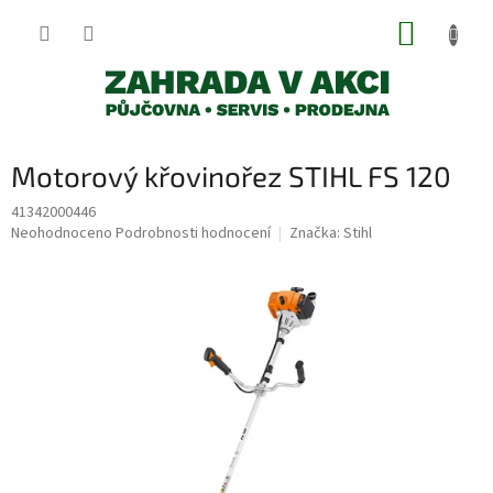
Přejít
NÁKUP
na
obsah
KOŠÍK
Motorový křovinořez STIHL FS 120
41342000446
Průměrné
Neohodnoceno
Podrobnosti hodnocení
Značka:
Stihl
hodnocení
produktu
je
0,0
z
5
hvězdiček.