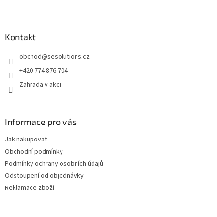
Z
á
p
a
Kontakt
t
obchod
@
sesolutions.cz
í
+420 774 876 704
Zahrada v akci
Informace pro vás
Jak nakupovat
Obchodní podmínky
Podmínky ochrany osobních údajů
Odstoupení od objednávky
Reklamace zboží