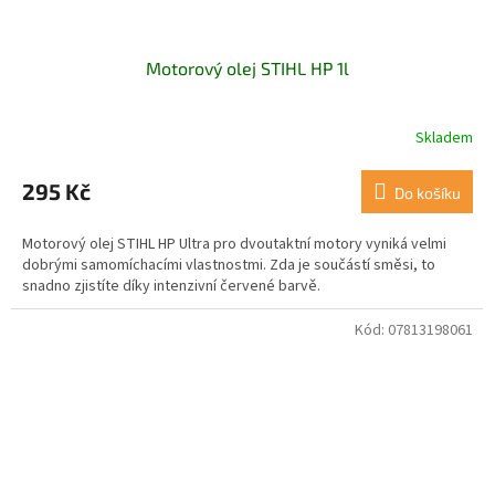
Motorový olej STIHL HP 1l
Skladem
295 Kč
Do košíku
Motorový olej STIHL HP Ultra pro dvoutaktní motory vyniká velmi
dobrými samomíchacími vlastnostmi. Zda je součástí směsi, to
snadno zjistíte díky intenzivní červené barvě.
Kód:
07813198061