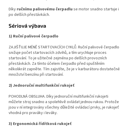
Díky
ručnímu palivovému čerpadlu
se motor snadno startuje i
po delších přestávkách.
Sériová výbava
1) Ruční palivové čerpadlo
ZAJIŠŤUJE MÉNĚ STARTOVACÍCH CYKLŮ. Ruční palivové čerpadlo
snižuje počet startovacích zdvihů, a tím urychluje proces
startování. To je užitečné zejména po delších provozních
přestávkách. Za tímto účelem čerpadlo před spuštěním
několikrát zapněte. Tím zajistíte, že je v karburátoru dostatečné
množství benzínu při startování.
2) Jednoruční multifunkční rukojeť
POHODLNÁ OBSLUHA. Díky jednoruční multifunkční rukojeti
můžete stroj snadno a spolehlivě ovládat jednou rukou. Protože
jsou v ní integrovány všechny důležité ovládací prvky, je rukojeť
vhodná pro praváky i leváky.
3) Ergonomická řídítková rukojeť