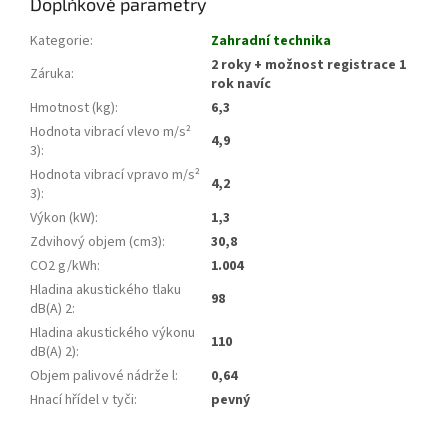
Doplňkové parametry
Kategorie
:
Zahradní technika
2 roky + možnost registrace 1
Záruka
:
rok navíc
Hmotnost (kg)
:
6,3
Hodnota vibrací vlevo m/s²
4,9
3)
:
Hodnota vibrací vpravo m/s²
4,2
3)
:
Výkon (kW)
:
1,3
Zdvihový objem (cm3)
:
30,8
CO2 g/kWh
:
1.004
Hladina akustického tlaku
98
dB(A) 2
:
Hladina akustického výkonu
110
dB(A) 2)
:
Objem palivové nádrže l
:
0,64
Hnací hřídel v tyči
:
pevný