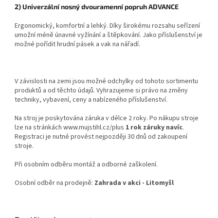
2) Univerzální nosný dvouramenní popruh ADVANCE
Ergonomický, komfortní a lehký. Díky širokému rozsahu seřízení
umožní méně únavné vyžínání a štěpkování. Jako příslušenství je
možné pořídit hrudní pásek a vak na nářadí.
V závislosti na zemi jsou možné odchylky od tohoto sortimentu
produktů a od těchto údajů. Vyhrazujeme si právo na změny
techniky, vybavení, ceny a nabízeného příslušenství.
Na stroj je poskytována záruka v délce 2 roky. Po nákupu stroje
lze na stránkách www.mujstihl.cz/plus
1 rok záruky navíc
.
Registraci je nutné provést nejpozději 30 dnů od zakoupení
stroje.
Při osobním odběru montáž a odborné zaškolení.
Osobní odběr na prodejně:
Zahrada v akci - Litomyšl