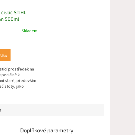
 čistič STIHL -
an 500ml
Skladem
šíku
istící prostředek na
speciálně k
ní staré, především
ečistoty, jako
 nebo zbytky
a
Doplňkové parametry