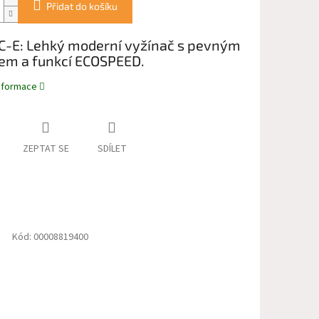
Přidat do košíku
 C-E: Lehký moderní vyžínač s pevným
lem a funkcí ECOSPEED.
informace
ZEPTAT SE
SDÍLET
Kód:
00008819400