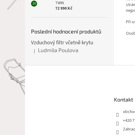
TWIN
strá
72 990 Kč
nejp
Při 
Poslední hodnocení produktů
Osob
Vzduchový filtr včetně krytu
Ludmila Poulova
|
Hodnocení produktu je 5 z 5 hvězdiček.
Z
á
p
a
t
Kontakt
í
obcho
+420 7
Zahrad