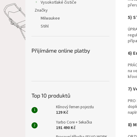
Vysokotlaké čističe
přeru
Značky
5) 
Milwaukee
Stihl
ÚPRA
regu
příp
Přijímáme online platby
6) E
PRÁC
na v
křov
7) V
Top 10 produktů
PRO 
dopl
Klínový řemen pojezdu
napln
129 Kč
Yarbo Core + Sekačka
8) 
191 490 Kč
OBZV