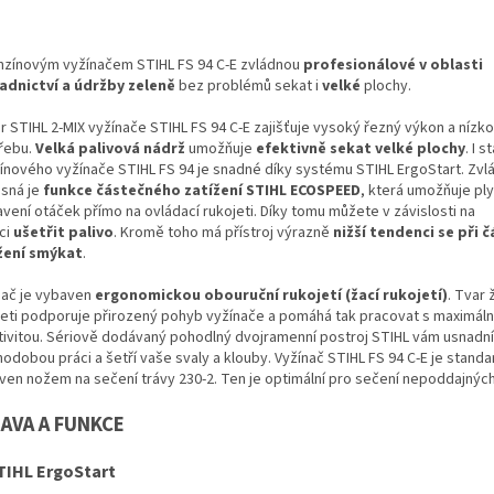
nzínovým vyžínačem STIHL FS 94 C-E zvládnou
profesionálové v oblasti
adnictví a údržby zeleně
bez problémů sekat i
velké
plochy.
r STIHL 2-MIX vyžínače STIHL FS 94 C-E zajišťuje vysoký řezný výkon a nízk
řebu.
Velká palivová nádrž
umožňuje
efektivně sekat velké plochy
. I 
ínového vyžínače STIHL FS 94 je snadné díky systému STIHL ErgoStart. Zvl
sná je
funkce částečného zatížení STIHL ECOSPEED
, která umožňuje pl
vení otáček přímo na ovládací rukojeti. Díky tomu můžete v závislosti na
ci
ušetřit palivo
. Kromě toho má přístroj výrazně
nižší tendenci se při
žení smýkat
.
nač je vybaven
ergonomickou obouruční rukojetí (žací rukojetí)
. Tvar 
jeti podporuje přirozený pohyb vyžínače a pomáhá tak pracovat s maximáln
tivitou. Sériově dodávaný pohodlný dvojramenní postroj STIHL vám usnadní
odobou práci a šetří vaše svaly a klouby. Vyžínač STIHL FS 94 C-E je stand
ven nožem na sečení trávy 230-2. Ten je optimální pro sečení nepoddajných 
AVA A FUNKCE
TIHL ErgoStart