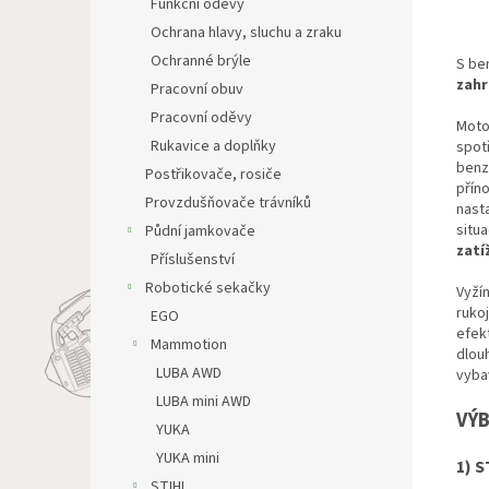
Funkční oděvy
Ochrana hlavy, sluchu a zraku
Ochranné brýle
S be
zahr
Pracovní obuv
Pracovní oděvy
Moto
Rukavice a doplňky
spot
benz
Postřikovače, rosiče
příno
Provzdušňovače trávníků
nasta
situa
Půdní jamkovače
zatí
Příslušenství
Robotické sekačky
Vyží
ruko
EGO
efek
Mammotion
dlouh
LUBA AWD
vyba
LUBA mini AWD
VÝB
YUKA
YUKA mini
1) S
STIHL