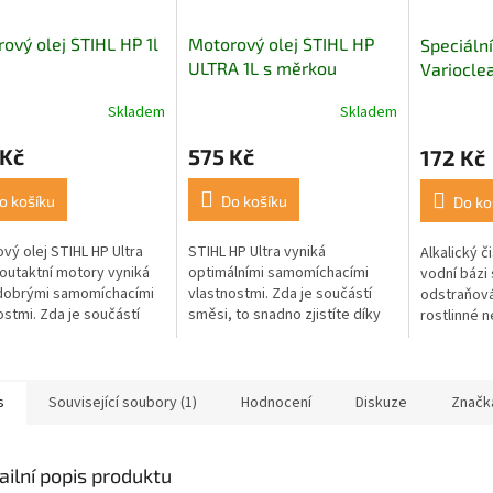
ový olej STIHL HP 1l
Motorový olej STIHL HP
Speciální
ULTRA 1L s měrkou
Variocle
Skladem
Skladem
Průměrné
hodnocení
 Kč
575 Kč
172 Kč
produktu
je
5,0
o košíku
Do košíku
Do ko
z
5
vý olej STIHL HP Ultra
STIHL HP Ultra vyniká
Alkalický č
hvězdiček.
outaktní motory vyniká
optimálními samomíchacími
vodní bázi 
dobrými samomíchacími
vlastnostmi. Zda je součástí
odstraňová
ostmi. Zda je součástí
směsi, to snadno zjistíte díky
rostlinné n
 to snadno zjistíte díky
intenzivní zelené barvě.
pryskyřice
ivní červené barvě.
biooleje.
s
Související soubory (1)
Hodnocení
Diskuze
Značk
ailní popis produktu