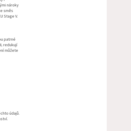
kými nároky
jte směs
EU Stage V.
ou patrné
L redukují
zení můžete
chto údajů.
ství.