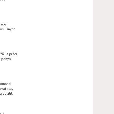
řeby
říslušných
žňuje práci
ý pohyb
utnosti
ovat stav
 ztratit.
y i