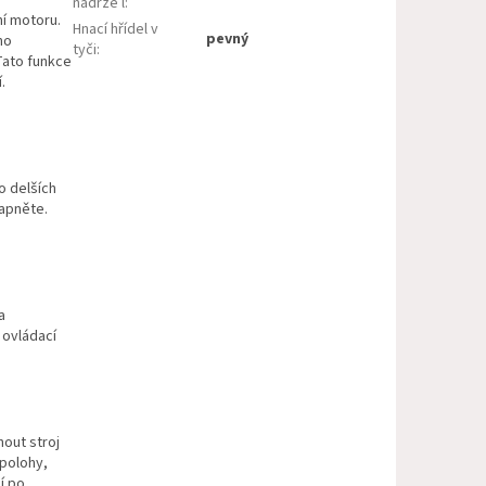
nádrže l
:
ní motoru.
Hnací hřídel v
pevný
ho
tyči
:
Tato funkce
.
o delších
apněte.
a
 ovládací
out stroj
 polohy,
í po