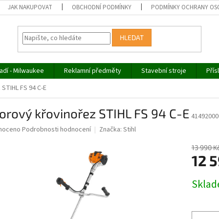
JAK NAKUPOVAT
OBCHODNÍ PODMÍNKY
PODMÍNKY OCHRANY OS
HLEDAT
adí - Milwaukee
Reklamní předměty
Stavební stroje
Přís
 STIHL FS 94 C-E
orový křovinořez STIHL FS 94 C-E
41492000
né
noceno
Podrobnosti hodnocení
Značka:
Stihl
ní
u
13 990 K
12 
Měrná
Skla
cena:
ek.