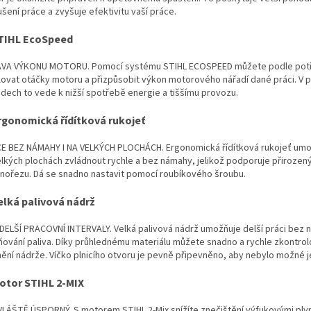
šení práce a zvyšuje efektivitu vaší práce.
STIHL EcoSpeed
VA VÝKONU MOTORU. Pomocí systému STIHL ECOSPEED můžete podle pot
lovat otáčky motoru a přizpůsobit výkon motorového nářadí dané práci. V p
adech to vede k nižší spotřebě energie a tiššímu provozu.
rgonomická řídítková rukojeť
E BEZ NÁMAHY I NA VELKÝCH PLOCHÁCH. Ergonomická řídítková rukojeť umo
elkých plochách zvládnout rychle a bez námahy, jelikož podporuje přirozen
inořezu. Dá se snadno nastavit pomocí roubíkového šroubu.
elká palivová nádrž
DELŠÍ PRACOVNÍ INTERVALY. Velká palivová nádrž umožňuje delší práci bez n
ňování paliva. Díky průhlednému materiálu můžete snadno a rychle zkontrol
ění nádrže. Víčko plnicího otvoru je pevně připevněno, aby nebylo možné jej
Motor STIHL 2-MIX
LÁŠTĚ ÚSPORNÝ. S motorem STIHL 2-Mix snížíte znečištění výfukovými plyn