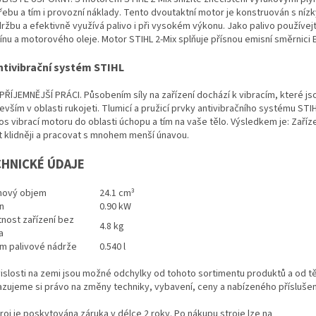
řebu a tím i provozní náklady. Tento dvoutaktní motor je konstruován s níz
držbu a efektivně využívá palivo i při vysokém výkonu. Jako palivo používe
ínu a motorového oleje. Motor STIHL 2-Mix splňuje přísnou emisní směrnici 
ntivibrační systém STIHL
PŘÍJEMNĚJŠÍ PRÁCI. Působením síly na zařízení dochází k vibracím, které js
vším v oblasti rukojeti. Tlumicí a pružicí prvky antivibračního systému STIH
os vibrací motoru do oblasti úchopu a tím na vaše tělo. Výsledkem je: Zaří
t klidněji a pracovat s mnohem menší únavou.
HNICKÉ ÚDAJE
hový objem
24.1 cm³
n
0.90 kW
nost zařízení bez
4.8 kg
a
m palivové nádrže
0.540 l
vislosti na zemi jsou možné odchylky od tohoto sortimentu produktů a od tě
azujeme si právo na změny techniky, vybavení, ceny a nabízeného příslušen
roj je poskytována záruka v délce 2 roky. Po nákupu stroje lze na