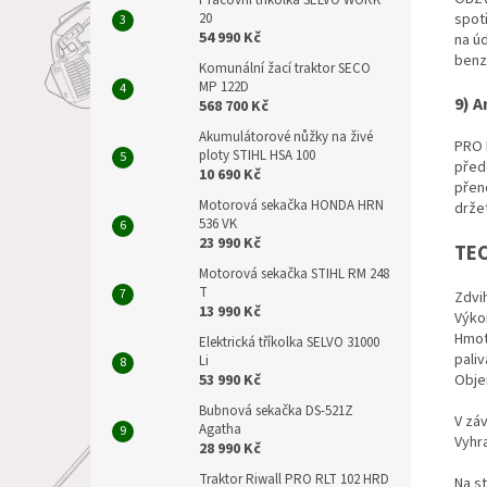
Pracovní tříkolka SELVO WORK
spot
20
54 990 Kč
na ú
benz
Komunální žací traktor SECO
MP 122D
9) A
568 700 Kč
Akumulátorové nůžky na živé
PRO 
ploty STIHL HSA 100
přede
10 690 Kč
přen
Motorová sekačka HONDA HRN
drže
536 VK
23 990 Kč
TEC
Motorová sekačka STIHL RM 248
T
Zdvi
13 990 Kč
Výko
Hmot
Elektrická tříkolka SELVO 31000
paliv
Li
Obje
53 990 Kč
Bubnová sekačka DS-521Z
V zá
Agatha
Vyhr
28 990 Kč
Traktor Riwall PRO RLT 102 HRD
Na st