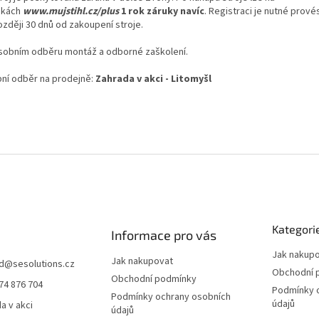
nkách
www.mujstihl.cz/plus
1 rok záruky navíc
. Registraci je nutné prové
ozději 30 dnů od zakoupení stroje.
osobním odběru montáž a odborné zaškolení.
ní odběr na prodejně:
Zahrada v akci - Litomyšl
Kategori
Informace pro vás
Jak nakup
Jak nakupovat
d
@
sesolutions.cz
Obchodní 
Obchodní podmínky
74 876 704
Podmínky 
Podmínky ochrany osobních
údajů
a v akci
údajů