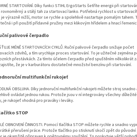
RNÉ STARTOVÁNÍ. Díky funkci STIHL ErgoStarts šetříte energii při startová
 rovnoměrný a stálý tah za startovací lanko. Potřebná rychlost u startovací
a je výrazně nižší, motor se rychle a spolehlivě nastartuje pomalým tahem. 
itečná i při použití přídavné pružiny mezi klikovým hřídelem a hnací řemenicí
uční palivové čerpadlo
ŠŤUJE MÉNĚ STARTOVACÍCH CYKLŮ. Ruční palivové čerpadlo snižuje počet
ovacích zdvihů, a tím urychluje proces startování. To je užitečné zejména p
ozních přestávkách. Za tímto účelem čerpadlo před spuštěním několikrát z
ajistíte, že je v karburátoru dostatečné množství benzínu při startování.
ednoruční multifunkční rukojeť
DLNÁ OBSLUHA. Díky jednoruční multifunkční rukojeti můžete stroj snadno 
ehlivě ovládat jednou rukou. Protože jsou v ní integrovány všechny důležité
, je rukojeť vhodná pro praváky i leváky.
Tlačítko STOP
LÉ OBNOVENÍ ČINNOSTI. Pomocí tlačítka STOP můžete rychle a snadno vypn
rátké přerušení práce. Protože tlačítko po stisknutí skočí zpět do původní
r je okamžitě připraven k opětovnému spuštění. To poskytuje větší pohodl