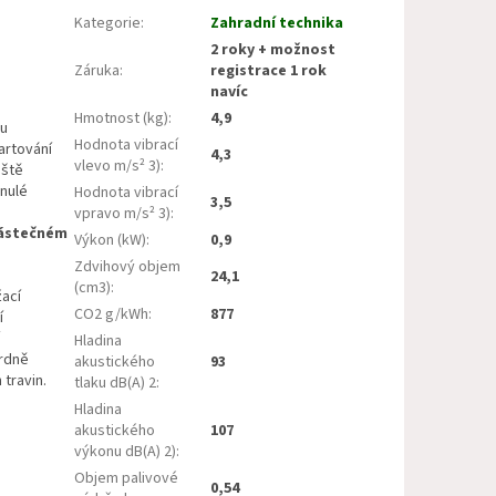
Kategorie
:
Zahradní technika
2 roky + možnost
Záruka
:
registrace 1 rok
navíc
Hmotnost (kg)
:
4,9
ou
Hodnota vibrací
startování
4,3
vlevo m/s² 3)
:
áště
ynulé
Hodnota vibrací
3,5
vpravo m/s² 3)
:
 částečném
Výkon (kW)
:
0,9
Zdvihový objem
24,1
(cm3)
:
žací
CO2 g/kWh
:
877
í
Hladina
ardně
akustického
93
travin.
tlaku dB(A) 2
:
Hladina
akustického
107
výkonu dB(A) 2)
:
Objem palivové
0,54