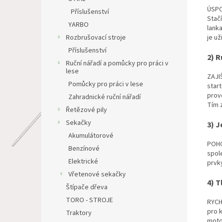
ÚSPO
Příslušenství
Stačí
YARBO
lank
je už
Rozbrušovací stroje
Příslušenství
2) R
Ruční nářadí a pomůcky pro práci v
lese
ZAJI
Pomůcky pro práci v lese
start
prov
Zahradnické ruční nářadí
Tím z
Řetězové pily
Sekačky
3) J
Akumulátorové
POHO
Benzínové
spol
Elektrické
prvky
Vřetenové sekačky
4) 
Štípače dřeva
TORO - STROJE
RYCH
pro k
Traktory
moto