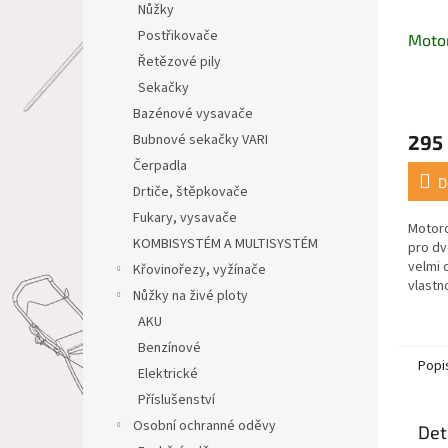
Nůžky
Postřikovače
Motor
Řetězové pily
Sekačky
Bazénové vysavače
295
Bubnové sekačky VARI
Čerpadla
D
Drtiče, štěpkovače
Fukary, vysavače
Motoro
KOMBISYSTÉM A MULTISYSTÉM
pro dv
velmi 
Křovinořezy, vyžínače
vlastn
Nůžky na živé ploty
směsi,
AKU
intenz
Benzínové
Popi
Elektrické
Příslušenství
Osobní ochranné oděvy
Det