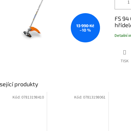
FS 94
hříde
13 990 Kč
–10 %
Detailní 
TISK
sející produkty
Kód:
07813198410
Kód:
07813198061