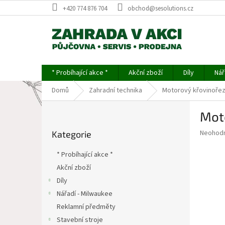
Přejít
+420 774 876 704
obchod@sesolutions.cz
na
obsah
* Probíhající akce *
Akční zboží
Díly
Nář
Domů
Zahradní technika
Motorový křovinořez
P
Mot
o
Přeskočit
s
Průměr
Neohod
Kategorie
kategorie
t
hodnoce
r
produkt
* Probíhající akce *
a
je
Akční zboží
0,0
n
z
Díly
n
5
í
Nářadí - Milwaukee
hvězdič
p
Reklamní předměty
a
Stavební stroje