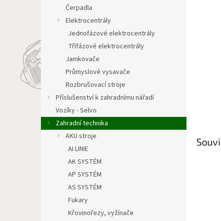
n
Čerpadla
e
Elektrocentrály
l
Jednofázové elektrocentrály
Třífázové elektrocentrály
Jamkovače
Průmyslové vysavače
Rozbrušovací stroje
Příslušenství k zahradnímu nářadí
Vozíky - Selvo
Zahradní technika
AKU stroje
Souvi
AI LINIE
AK SYSTÉM
AP SYSTÉM
AS SYSTÉM
Fukary
Křovinořezy, vyžínače