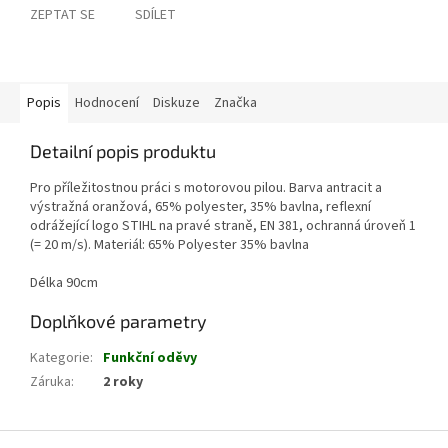
ZEPTAT SE
SDÍLET
Popis
Hodnocení
Diskuze
Značka
Detailní popis produktu
Pro příležitostnou práci s motorovou pilou. Barva antracit a
výstražná oranžová, 65% polyester, 35% bavlna, reflexní
odrážející logo STIHL na pravé straně, EN 381, ochranná úroveň 1
(= 20 m/s). Materiál: 65% Polyester 35% bavlna
Délka 90cm
Doplňkové parametry
Kategorie
:
Funkční oděvy
Záruka
:
2 roky
Z