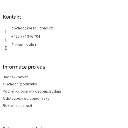
á
p
a
Kontakt
t
obchod
@
sesolutions.cz
í
+420 774 876 704
Zahrada v akci
Informace pro vás
Jak nakupovat
Obchodní podmínky
Podmínky ochrany osobních údajů
Odstoupení od objednávky
Reklamace zboží