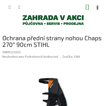
Přejít
NÁKUP
na
obsah
KOŠÍK
Ochrana přední strany nohou Chaps
270° 90cm STIHL
00885210202
Průměrné
Neohodnoceno
Podrobnosti hodnocení
Značka:
Stihl
hodnocení
produktu
je
0,0
z
5
hvězdiček.