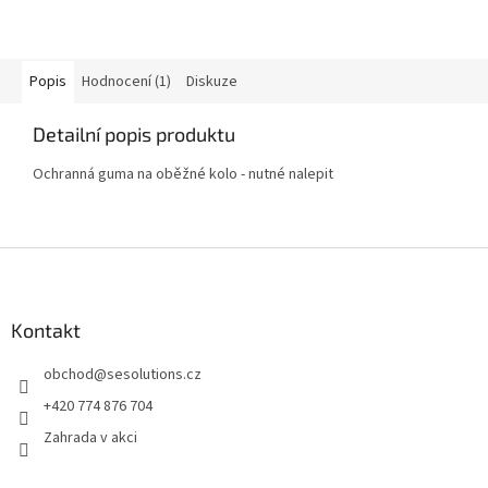
Popis
Hodnocení (1)
Diskuze
Detailní popis produktu
Ochranná guma na oběžné kolo - nutné nalepit
Z
á
p
a
Kontakt
t
obchod
@
sesolutions.cz
í
+420 774 876 704
Zahrada v akci