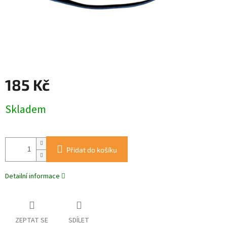
185 Kč
Měrná
Skladem
cena:
Přidat do košíku
Detailní informace
ZEPTAT SE
SDÍLET