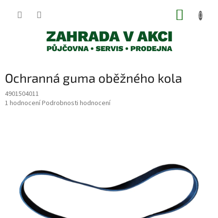
Přejít
NÁKUP
na
obsah
KOŠÍK
Ochranná guma oběžného kola
4901504011
Průměrné
1 hodnocení
Podrobnosti hodnocení
hodnocení
produktu
je
5,0
z
5
hvězdiček.