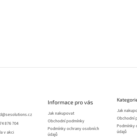
Kategori
Informace pro vás
Jak nakup
Jak nakupovat
d
@
sesolutions.cz
Obchodní 
Obchodní podmínky
74 876 704
Podmínky 
Podmínky ochrany osobních
údajů
a v akci
údajů