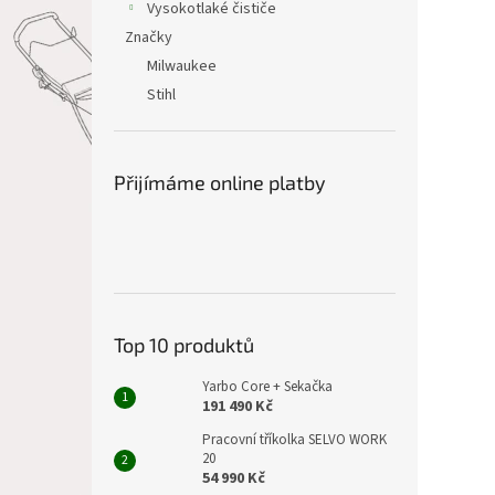
Vysokotlaké čističe
Značky
Milwaukee
Stihl
Přijímáme online platby
Top 10 produktů
Yarbo Core + Sekačka
191 490 Kč
Pracovní tříkolka SELVO WORK
20
54 990 Kč