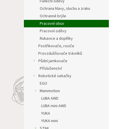
Funkční oděvy
Ochrana hlavy, sluchu a zraku
Ochranné brýle
Pracovní obuv
Pracovní oděvy
Rukavice a doplňky
Postřikovače, rosiče
Provzdušňovače trávníků
Půdní jamkovače
Příslušenství
Robotické sekačky
EGO
Mammotion
LUBA AWD
LUBA mini AWD
YUKA
YUKA mini
STIHL