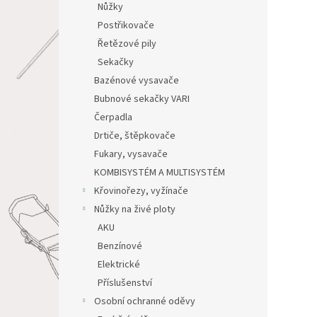
Nůžky
Postřikovače
Řetězové pily
Sekačky
Bazénové vysavače
Bubnové sekačky VARI
Čerpadla
Drtiče, štěpkovače
Fukary, vysavače
KOMBISYSTÉM A MULTISYSTÉM
Křovinořezy, vyžínače
Nůžky na živé ploty
AKU
Benzínové
Elektrické
Příslušenství
Osobní ochranné oděvy