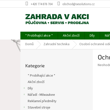
Přejít
+420 774 876 704
obchod@sesolutions.cz
na
obsah
* Probíhající akce *
Akční zboží
Díly
Nář
Domů
Zahradní technika
Osobní ochranné od
P
Och
o
Přeskočit
s
Průměr
Neohod
Kategorie
kategorie
t
hodnoce
r
produkt
* Probíhající akce *
a
je
Akční zboží
0,0
n
z
Díly
n
5
í
Nářadí - Milwaukee
hvězdič
p
Reklamní předměty
a
Stavební stroje