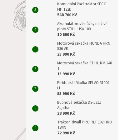
Komunální žací traktor SECO
MP 122D
568 700 Kč
Akumulátorové nůžky na živé
ploty STIHL HSA 100
10 690 Kč
Motorová sekačka HONDA HRN
536 VK
23 990 Kč
Motorová sekačka STIHL RM 248
T
13 990 Kč
Elektrická tříkolka SELVO 31000
Li
53 990 Kč
Bubnová sekačka DS-521Z
Agatha
28 990 Kč
Traktor Riwall PRO RLT 102 HRD
TWIN
72 990 Kč