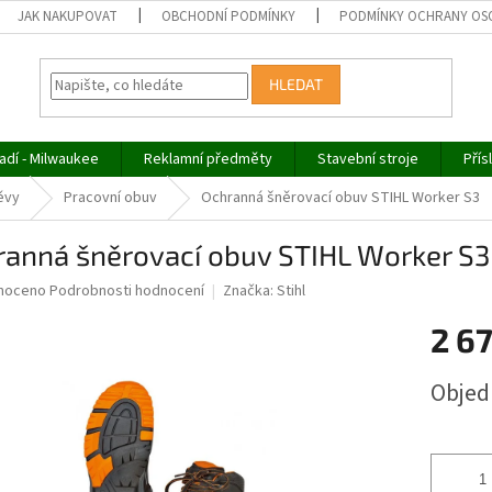
JAK NAKUPOVAT
OBCHODNÍ PODMÍNKY
PODMÍNKY OCHRANY OS
HLEDAT
adí - Milwaukee
Reklamní předměty
Stavební stroje
Přís
ěvy
Pracovní obuv
Ochranná šněrovací obuv STIHL Worker S3
ranná šněrovací obuv STIHL Worker S3
né
noceno
Podrobnosti hodnocení
Značka:
Stihl
ní
2 6
u
Měrná
Obje
cena:
ek.