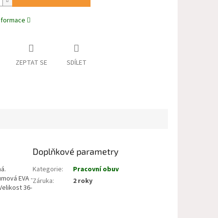
informace
ZEPTAT SE
SDÍLET
Doplňkové parametry
há.
Kategorie
:
Pracovní obuv
umová EVA -
Záruka
:
2 roky
elikost 36-