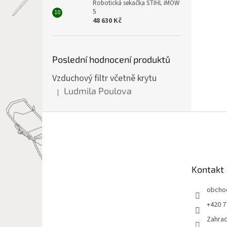
Robotická sekačka STIHL iMOW
5
48 630 Kč
Poslední hodnocení produktů
Vzduchový filtr včetně krytu
Ludmila Poulova
|
Hodnocení produktu je 5 z 5 hvězdiček.
Z
á
p
a
t
Kontakt
í
obcho
+420 7
Zahrad