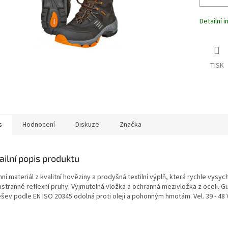
Detailní 
TISK
s
Hodnocení
Diskuze
Značka
ailní popis produktu
ní materiál z kvalitní hověziny a prodyšná textilní výplň, která rychle vysyc
stranné reflexní pruhy. Vyjmutelná vložka a ochranná mezivložka z oceli. G
šev podle EN ISO 20345 odolná proti oleji a pohonným hmotám. Vel. 39 - 48 V