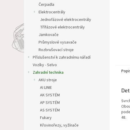
n
Čerpadla
e
Elektrocentrály
l
Jednofázové elektrocentrály
Třífázové elektrocentrály
Jamkovače
Průmyslové vysavače
Rozbrušovací stroje
Příslušenství k zahradnímu nářadí
Vozíky - Selvo
Popi
Zahradní technika
AKU stroje
AI LINIE
Det
AK SYSTÉM
Svrch
AP SYSTÉM
Obou
AS SYSTÉM
pode
48.
Fukary
Křovinořezy, vyžínače