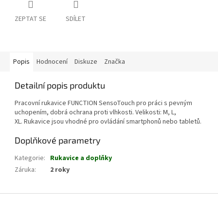
ZEPTAT SE
SDÍLET
Popis
Hodnocení
Diskuze
Značka
Detailní popis produktu
Pracovní rukavice FUNCTION SensoTouch pro práci s pevným
uchopením, dobrá ochrana proti vlhkosti. Velikosti: M, L,
XL.
Rukavice jsou vhodné pro ovládání smartphonů nebo tabletů.
Doplňkové parametry
Kategorie
:
Rukavice a doplňky
Záruka
:
2 roky
Z
á