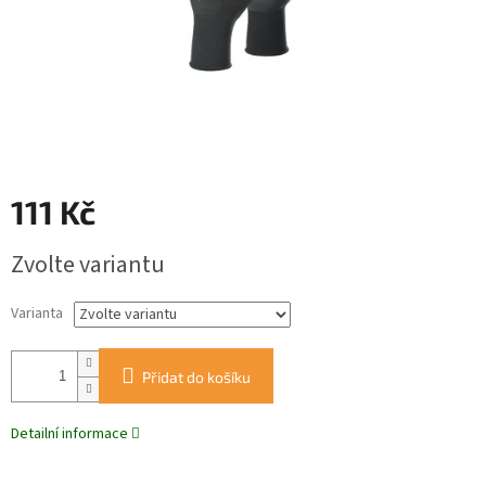
111 Kč
Měrná
Zvolte variantu
cena:
Varianta
Přidat do košíku
Detailní informace