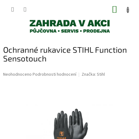
Přejít
NÁKUP
na
obsah
KOŠÍK
Ochranné rukavice STIHL Function
Sensotouch
Průměrné
Neohodnoceno
Podrobnosti hodnocení
Značka:
Stihl
hodnocení
produktu
je
0,0
z
5
hvězdiček.