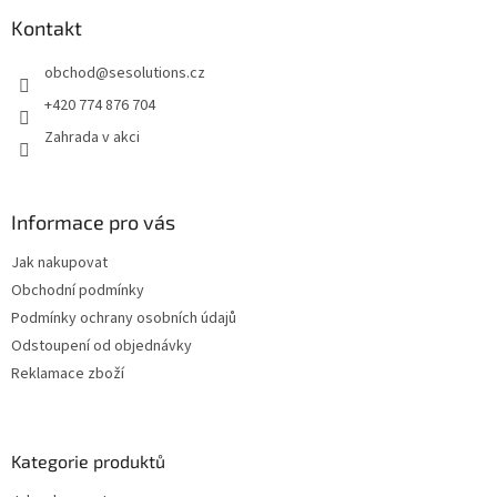
p
a
Kontakt
t
obchod
@
sesolutions.cz
í
+420 774 876 704
Zahrada v akci
Informace pro vás
Jak nakupovat
Obchodní podmínky
Podmínky ochrany osobních údajů
Odstoupení od objednávky
Reklamace zboží
Kategorie produktů