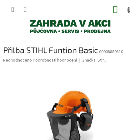
Přejít
NÁKUP
na
obsah
KOŠÍK
Přilba STIHL Funtion Basic
00008880810
Průměrné
Neohodnoceno
Podrobnosti hodnocení
Značka:
Stihl
hodnocení
produktu
je
0,0
z
5
hvězdiček.