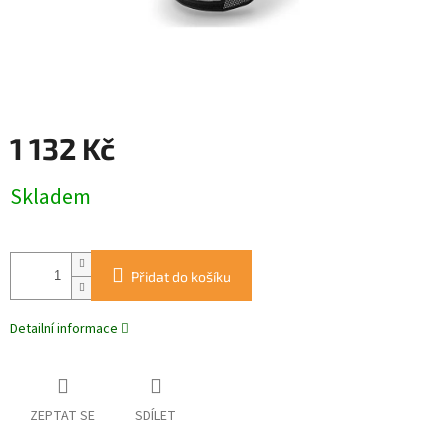
1 132 Kč
Měrná
Skladem
cena:
Přidat do košíku
Detailní informace
ZEPTAT SE
SDÍLET