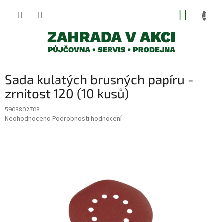
Přejít
NÁKUP
na
obsah
KOŠÍK
Sada kulatých brusných papíru -
zrnitost 120 (10 kusů)
5903802703
Průměrné
Neohodnoceno
Podrobnosti hodnocení
hodnocení
produktu
je
0,0
z
5
hvězdiček.