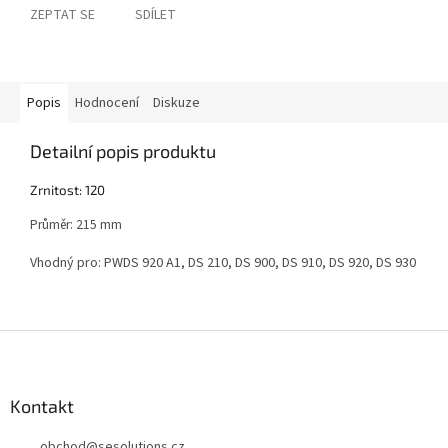
ZEPTAT SE
SDÍLET
Popis
Hodnocení
Diskuze
Detailní popis produktu
Zrnitost: 120
Průměr: 215 mm
Vhodný pro: PWDS 920 A1, DS 210, DS 900, DS 910, DS 920, DS 930
Z
á
p
a
Kontakt
t
obchod
@
sesolutions.cz