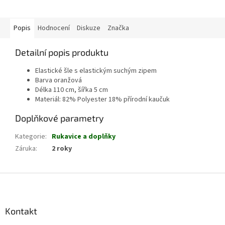
Popis
Hodnocení
Diskuze
Značka
Detailní popis produktu
Elastické šle s elastickým suchým zipem
Barva oranžová
Délka 110 cm, šířka 5 cm
Materiál: 82% Polyester 18% přírodní kaučuk
Doplňkové parametry
Kategorie
:
Rukavice a doplňky
Záruka
:
2 roky
Z
á
p
a
Kontakt
t