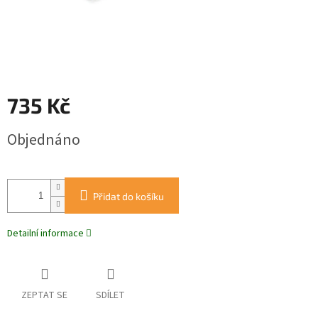
735 Kč
Měrná
Objednáno
cena:
Přidat do košíku
Detailní informace
ZEPTAT SE
SDÍLET