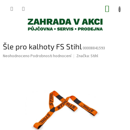
Přejít
NÁKUP
na
obsah
KOŠÍK
Šle pro kalhoty FS Stihl
00008841593
Průměrné
Neohodnoceno
Podrobnosti hodnocení
Značka:
Stihl
hodnocení
produktu
je
0,0
z
5
hvězdiček.