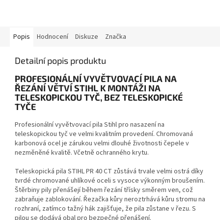
Popis
Hodnocení
Diskuze
Značka
Detailní popis produktu
PROFESIONÁLNÍ VYVĚTVOVACÍ PILA NA
ŘEZÁNÍ VĚTVÍ STIHL K MONTÁŽI NA
TELESKOPICKOU TYČ, BEZ TELESKOPICKÉ
TYČE
Profesionální vyvětvovací pila Stihl pro nasazení na
teleskopickou tyč ve velmi kvalitním provedení. Chromovaná
karbonová ocel je zárukou velmi dlouhé životnosti čepele v
nezměněné kvalitě. Včetně ochranného krytu.
Teleskopická pila STIHL PR 40 CT zůstává trvale velmi ostrá díky
tvrdé chromované uhlíkové oceli s vysoce výkonným broušením.
Štěrbiny pily přenášejí během řezání třísky směrem ven, což
zabraňuje zablokování. Řezačka kůry neroztrhává kůru stromu na
rozhraní, zatímco tažný hák zajišťuje, že pila zůstane v řezu. S
pilou se dodává obal pro bezpečné přenášení.