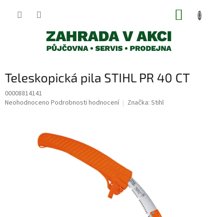
Přejít
NÁKUP
na
obsah
KOŠÍK
Teleskopická pila STIHL PR 40 CT
00008814141
Průměrné
Neohodnoceno
Podrobnosti hodnocení
Značka:
Stihl
hodnocení
produktu
je
0,0
z
5
hvězdiček.