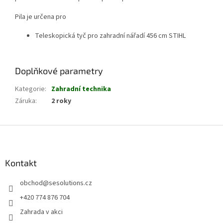
Pila je určena pro
Teleskopická tyč pro zahradní nářadí 456 cm STIHL
Doplňkové parametry
Kategorie
:
Zahradní technika
Záruka
:
2 roky
Z
á
p
a
Kontakt
t
obchod
@
sesolutions.cz
í
+420 774 876 704
Zahrada v akci