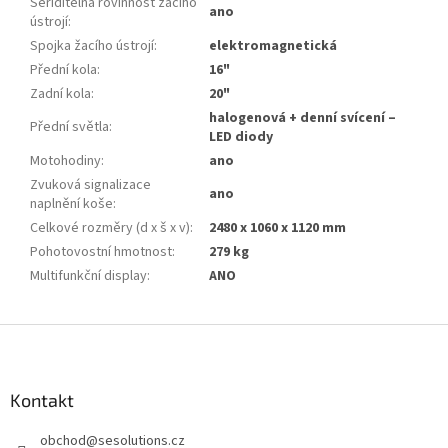
Seřiditelná rovinnost žacího
ano
ústrojí
:
Spojka žacího ústrojí
:
elektromagnetická
Přední kola
:
16"
Zadní kola
:
20"
halogenová + denní svícení –
Přední světla
:
LED diody
Motohodiny
:
ano
Zvuková signalizace
ano
naplnění koše
:
Celkové rozměry (d x š x v)
:
2480 x 1060 x 1120 mm
Pohotovostní hmotnost
:
279 kg
Multifunkční display
:
ANO
Z
á
p
a
Kontakt
t
obchod
@
sesolutions.cz
í