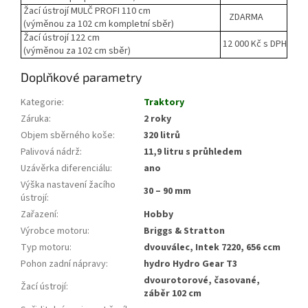
Žací ústrojí MULČ PROFI 110 cm
ZDARMA
(výměnou za 102 cm kompletní sběr)
Žací ústrojí 122 cm
12 000 Kč s DPH
(výměnou za 102 cm sběr)
Doplňkové parametry
Kategorie
:
Traktory
Záruka
:
2 roky
Objem sběrného koše
:
320 litrů
Palivová nádrž
:
11,9 litru s průhledem
Uzávěrka diferenciálu
:
ano
Výška nastavení žacího
30 – 90 mm
ústrojí
:
Zařazení
:
Hobby
Výrobce motoru
:
Briggs & Stratton
Typ motoru
:
dvouválec, Intek 7220, 656 ccm
Pohon zadní nápravy
:
hydro Hydro Gear T3
dvourotorové, časované,
Žací ústrojí
:
záběr 102 cm