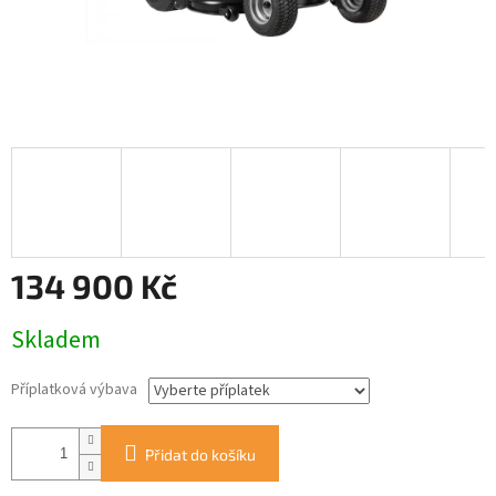
134 900 Kč
Měrná
Skladem
cena:
Příplatková výbava
Přidat do košíku