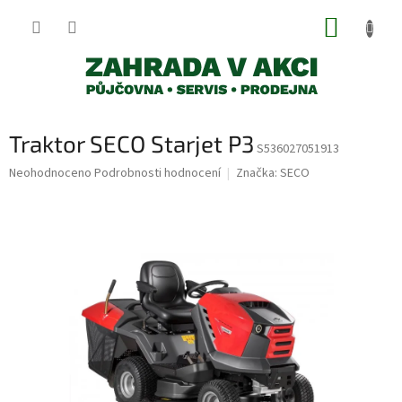
Přejít
NÁKUP
na
obsah
KOŠÍK
Traktor SECO Starjet P3
S536027051913
Průměrné
Neohodnoceno
Podrobnosti hodnocení
Značka:
SECO
hodnocení
produktu
je
0,0
z
5
hvězdiček.