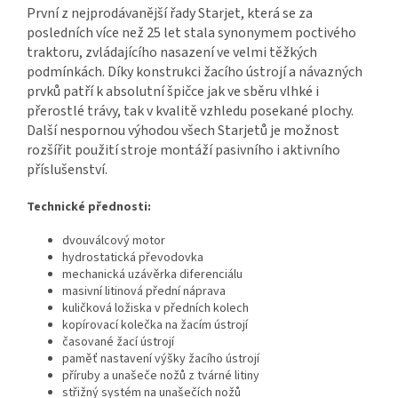
První z nejprodávanější řady Starjet, která se za
posledních více než 25 let stala synonymem poctivého
traktoru, zvládajícího nasazení ve velmi těžkých
podmínkách. Díky konstrukci žacího ústrojí a návazných
prvků patří k absolutní špičce jak ve sběru vlhké i
přerostlé trávy, tak v kvalitě vzhledu posekané plochy.
Další nespornou výhodou všech Starjetů je možnost
rozšířit použití stroje montáží pasivního i aktivního
příslušenství.
Technické přednosti:
dvouválcový motor
hydrostatická převodovka
mechanická uzávěrka diferenciálu
masivní litinová přední náprava
kuličková ložiska v předních kolech
kopírovací kolečka na žacím ústrojí
časované žací ústrojí
paměť nastavení výšky žacího ústrojí
příruby a unašeče nožů z tvárné litiny
střižný systém na unašečích nožů