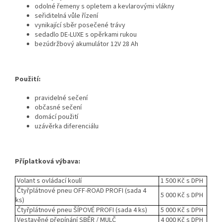
odolné řemeny s opletem a kevlarovými vlákny
seřiditelná vůle řízení
vynikající sběr posečené trávy
sedadlo DE-LUXE s opěrkami rukou
bezúdržbový akumulátor 12V 28 Ah
Použití:
pravidelné sečení
občasné sečení
domácí použití
uzávěrka diferenciálu
Příplatková výbava:
Volant s ovládací koulí
1 500 Kč s DPH
Čtyřplátnové pneu OFF-ROAD PROFI (sada 4
5 000 Kč s DPH
ks)
Čtyřplátnové pneu ŠÍPOVÉ PROFI (sada 4 ks)
5 000 Kč s DPH
Vestavěné přepínání SBĚR / MULČ
4 000 Kč s DPH