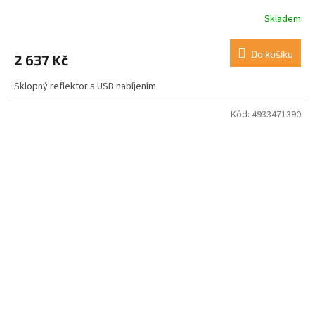
Skladem
Do košíku
2 637 Kč
Sklopný reflektor s USB nabíjením
Kód:
4933471390