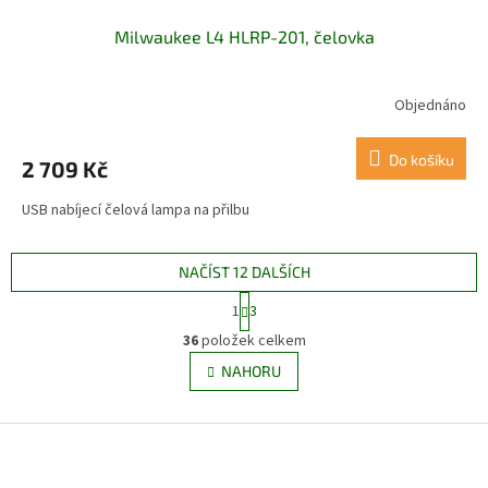
Milwaukee L4 HLRP-201, čelovka
Objednáno
Do košíku
2 709 Kč
USB nabíjecí čelová lampa na přilbu
NAČÍST 12 DALŠÍCH
S
1
3
t
O
r
36
položek celkem
v
á
l
NAHORU
n
á
k
d
o
v
Z
a
á
c
á
n
í
p
í