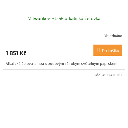
Milwaukee HL-SF alkalická čelovka
Objednáno
Do košíku
1 851 Kč
Alkalická čelová lampa s bodovým i širokým světelným paprskem
Kód:
4932430361