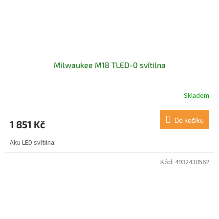
Milwaukee M18 TLED-0 svítilna
Skladem
Do košíku
1 851 Kč
Aku LED svítilna
Kód:
4932430562