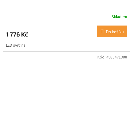
Skladem
Do košíku
1 776 Kč
LED svítilna
Kód:
4933471388