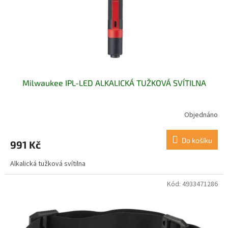
d
u
k
t
ů
Milwaukee IPL-LED ALKALICKÁ TUŽKOVÁ SVÍTILNA
Objednáno
Do košíku
991 Kč
Alkalická tužková svítilna
Kód:
4933471286