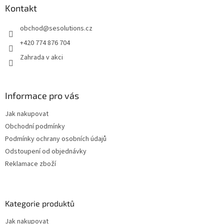
p
a
Kontakt
r
t
v
obchod
@
sesolutions.cz
í
k
y
+420 774 876 704
v
Zahrada v akci
ý
p
i
s
Informace pro vás
u
Jak nakupovat
Obchodní podmínky
Podmínky ochrany osobních údajů
Odstoupení od objednávky
Reklamace zboží
Kategorie produktů
Jak nakupovat