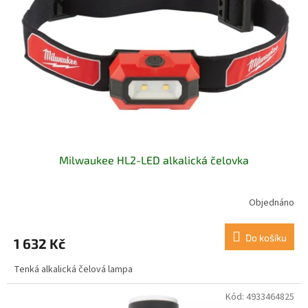
Milwaukee HL2-LED alkalická čelovka
Objednáno
Do košíku
1 632 Kč
Tenká alkalická čelová lampa
Kód:
4933464825