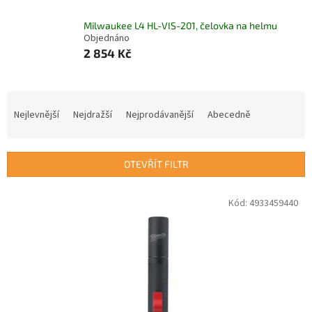
Milwaukee L4 HL-VIS-201, čelovka na helmu
Objednáno
2 854 Kč
Ř
a
Nejlevnější
Nejdražší
Nejprodávanější
Abecedně
z
e
n
OTEVŘÍT FILTR
í
p
V
Kód:
4933459440
r
ý
o
p
d
i
u
s
k
p
t
r
ů
o