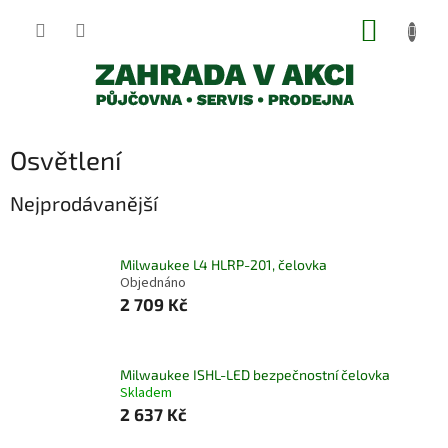
Přejít
NÁKUP
na
obsah
KOŠÍK
Osvětlení
Nejprodávanější
Milwaukee L4 HLRP-201, čelovka
Objednáno
2 709 Kč
Milwaukee ISHL-LED bezpečnostní čelovka
Skladem
2 637 Kč